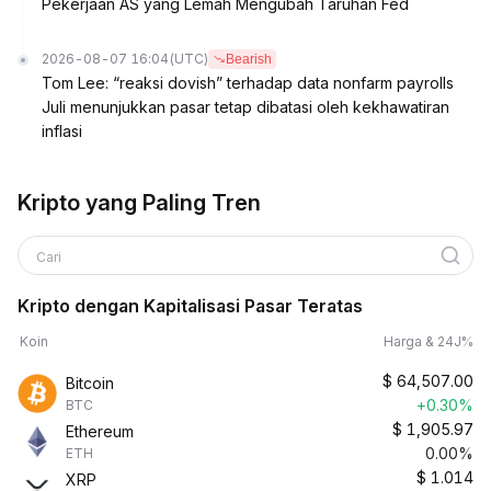
Pekerjaan AS yang Lemah Mengubah Taruhan Fed
2026-08-07 16:04
(UTC)
Bearish
Tom Lee: “reaksi dovish” terhadap data nonfarm payrolls
Juli menunjukkan pasar tetap dibatasi oleh kekhawatiran
inflasi
Kripto yang Paling Tren
Cari
Kripto dengan Kapitalisasi Pasar Teratas
Koin
Harga & 24J%
$
64,507.00
Bitcoin
+0.30%
BTC
$
1,905.97
Ethereum
0.00%
ETH
$
1.014
XRP