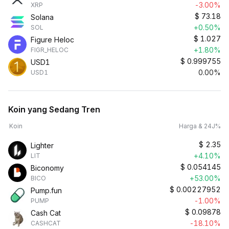
-3.00%
XRP
$
73.18
Solana
+0.50%
SOL
$
1.027
Figure Heloc
+1.80%
FIGR_HELOC
$
0.999755
USD1
0.00%
USD1
Koin yang Sedang Tren
Koin
Harga & 24J%
$
2.35
Lighter
+4.10%
LIT
$
0.054145
Biconomy
+53.00%
BICO
$
0.00227952
Pump.fun
-1.00%
PUMP
$
0.09878
Cash Cat
-18.10%
CASHCAT