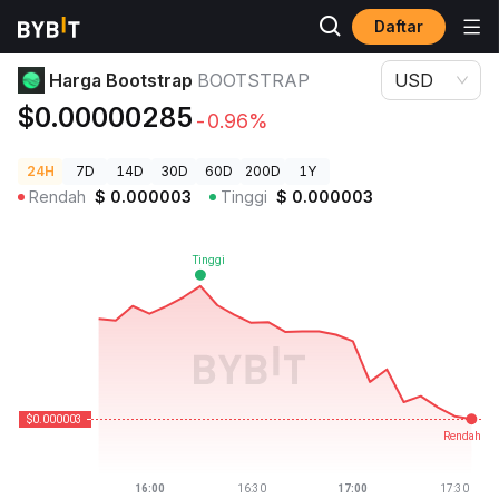
Daftar
Harga Kripto
Harga Bootstrap BOOTSTRAP
Harga Bootstrap
BOOTSTRAP
USD
$0.00000285
-0.96%
24H
7D
14D
30D
60D
200D
1Y
Rendah
$
0.000003
Tinggi
$
0.000003