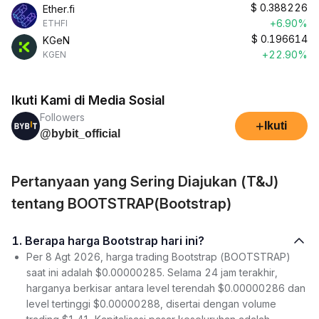
$
0.388226
Ether.fi
+6.90%
ETHFI
$
0.196614
KGeN
+22.90%
KGEN
Ikuti Kami di Media Sosial
Followers
+
Ikuti
@bybit_official
Pertanyaan yang Sering Diajukan (T&J)
tentang BOOTSTRAP(Bootstrap)
1. Berapa harga Bootstrap hari ini?
Per 8 Agt 2026, harga trading Bootstrap (BOOTSTRAP)
saat ini adalah $0.00000285. Selama 24 jam terakhir,
harganya berkisar antara level terendah $0.00000286 dan
level tertinggi $0.00000288, disertai dengan volume