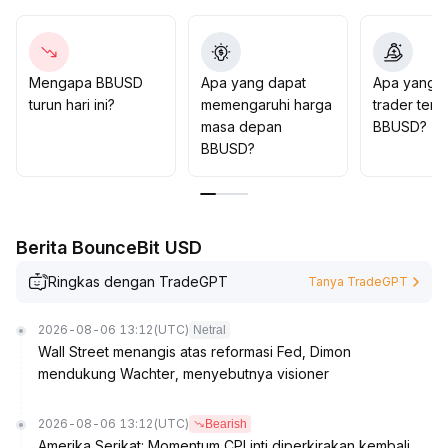
posisi BBUSD secara dinamis, memperhatikan
perubahan likuiditas dan risiko perpindahan dana
jangka pendek setelah Bitcoin menembus level kunci,
serta merespons secara fleksibel terhadap potensi
Mengapa BBUSD
Apa yang dapat
Apa yang d
fluktuasi likuiditas
.
turun hari ini?
memengaruhi harga
trader tent
masa depan
BBUSD?
BBUSD?
Berita BounceBit USD
Ringkas dengan TradeGPT
Tanya TradeGPT
2026-08-06 13:12
(UTC)
Netral
Wall Street menangis atas reformasi Fed, Dimon
mendukung Wachter, menyebutnya visioner
2026-08-06 13:12
(UTC)
Bearish
Amerika Serikat: Momentum CPI inti diperkirakan kembali