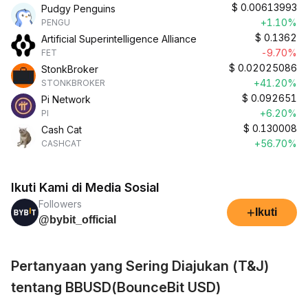
$
0.00613993
Pudgy Penguins
+1.10%
PENGU
$
0.1362
Artificial Superintelligence Alliance
-9.70%
FET
$
0.02025086
StonkBroker
+41.20%
STONKBROKER
$
0.092651
Pi Network
+6.20%
PI
$
0.130008
Cash Cat
+56.70%
CASHCAT
Ikuti Kami di Media Sosial
Followers
+
Ikuti
@bybit_official
Pertanyaan yang Sering Diajukan (T&J)
tentang BBUSD(BounceBit USD)