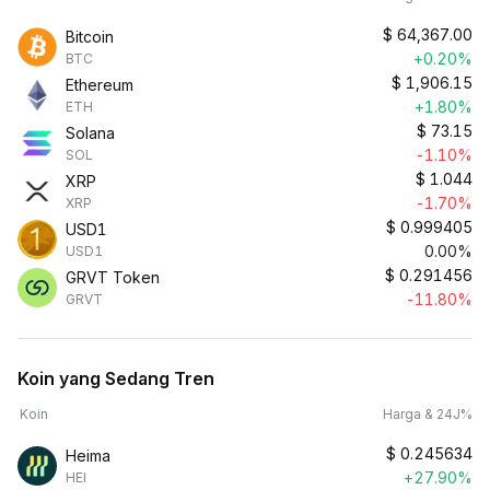
$
64,367.00
Bitcoin
+0.20%
BTC
$
1,906.15
Ethereum
+1.80%
ETH
$
73.15
Solana
-1.10%
SOL
$
1.044
XRP
-1.70%
XRP
$
0.999405
USD1
0.00%
USD1
$
0.291456
GRVT Token
-11.80%
GRVT
Koin yang Sedang Tren
Koin
Harga & 24J%
$
0.245634
Heima
+27.90%
HEI