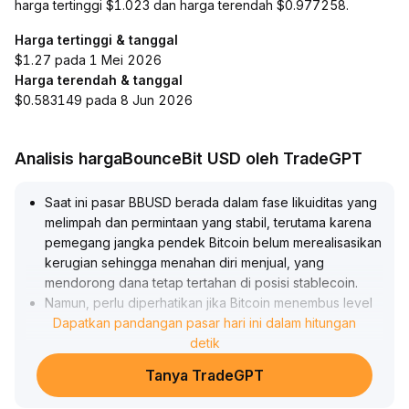
harga tertinggi $1.023 dan harga terendah $0.977258.
Harga tertinggi & tanggal
$1.27 pada 1 Mei 2026
Harga terendah & tanggal
$0.583149 pada 8 Jun 2026
Analisis hargaBounceBit USD oleh TradeGPT
Saat ini pasar BBUSD berada dalam fase likuiditas yang
melimpah dan permintaan yang stabil, terutama karena
pemegang jangka pendek Bitcoin belum merealisasikan
kerugian sehingga menahan diri menjual, yang
mendorong dana tetap tertahan di posisi stablecoin
.
Namun, perlu diperhatikan jika Bitcoin menembus level
kunci $100
Dapatkan pandangan pasar hari ini dalam hitungan
.
000, aksi realisasi keuntungan jangka pendek bisa
detik
menyebabkan arus balik dan kontraksi likuiditas BBUSD
Tanya TradeGPT
secara bertahap
.
Secara strategi, disarankan untuk tetap mengelola