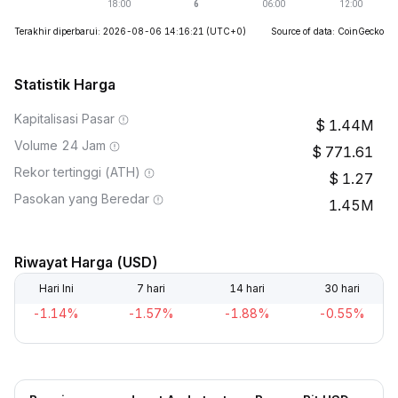
Terakhir diperbarui: 2026-08-06 14:16:21
(UTC+0)
Source of data: CoinGecko
Statistik Harga
Kapitalisasi Pasar
1.44M
Volume 24 Jam
771.61
Rekor tertinggi (ATH)
1.27
Pasokan yang Beredar
1.45M
Riwayat Harga (USD)
Hari Ini
7 hari
14 hari
30 hari
-1.14%
-1.57%
-1.88%
-0.55%