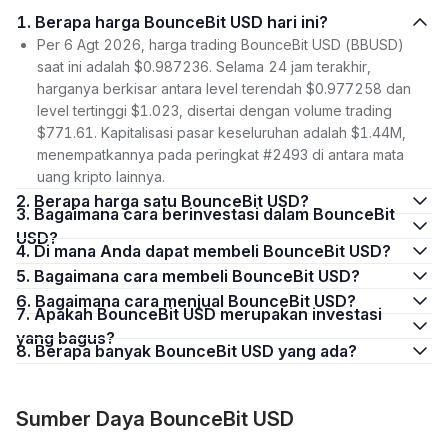
1. Berapa harga BounceBit USD hari ini?
Per 6 Agt 2026, harga trading BounceBit USD (BBUSD)
saat ini adalah $0.987236. Selama 24 jam terakhir,
harganya berkisar antara level terendah $0.977258 dan
level tertinggi $1.023, disertai dengan volume trading
$771.61. Kapitalisasi pasar keseluruhan adalah $1.44M,
menempatkannya pada peringkat #2493 di antara mata
uang kripto lainnya.
2. Berapa harga satu BounceBit USD?
3. Bagaimana cara berinvestasi dalam BounceBit
USD?
4. Di mana Anda dapat membeli BounceBit USD?
5. Bagaimana cara membeli BounceBit USD?
6. Bagaimana cara menjual BounceBit USD?
7. Apakah BounceBit USD merupakan investasi
yang bagus?
8. Berapa banyak BounceBit USD yang ada?
Sumber Daya BounceBit USD