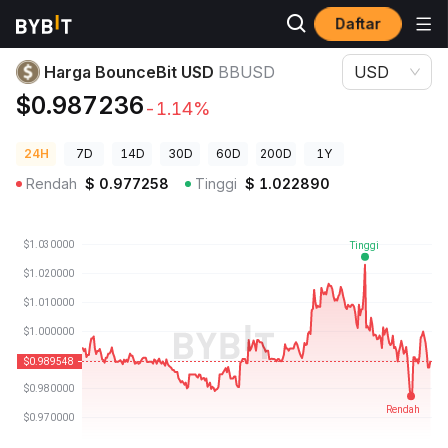
Daftar
Harga Kripto
Harga BounceBit USD BBUSD
Harga BounceBit USD
BBUSD
USD
$0.987236
-1.14%
24H
7D
14D
30D
60D
200D
1Y
Rendah
$
0.977258
Tinggi
$
1.022890