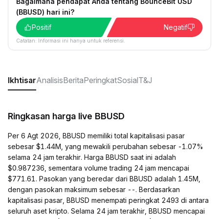
Bagaimana pendapat Anda tentang BounceBit USD
(BBUSD) hari ini?
Positif
Negatif
Catatan: Informasi ini hanya untuk referensi.
Ikhtisar
Analisis
Berita
Peringkat
Sosial
T&J
Ringkasan harga live BBUSD
Per 6 Agt 2026, BBUSD memiliki total kapitalisasi pasar
sebesar $1.44M, yang mewakili perubahan sebesar -1.07%
selama 24 jam terakhir. Harga BBUSD saat ini adalah
$0.987236, sementara volume trading 24 jam mencapai
$771.61. Pasokan yang beredar dari BBUSD adalah 1.45M,
dengan pasokan maksimum sebesar --. Berdasarkan
kapitalisasi pasar, BBUSD menempati peringkat 2493 di antara
seluruh aset kripto. Selama 24 jam terakhir, BBUSD mencapai