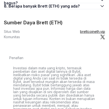
bagus?
8. Berapa banyak Brett (ETH) yang ada?
Sumber Daya Brett (ETH)
Situs Web
brettcoineth.vip
Komunitas
Penafian
Investasi dalam mata uang kripto, termasuk
pembelian dan aset digital lainnya di Bybit,
melibatkan risiko pasar yang signifikan. Jika aset
digital yang Anda cari saat ini tidak tersedia di
Bybit, aset tersebut mungkin akan tersedia di masa
mendatang. Bybit tidak bertanggung jawab atas
hasil investasi apa pun. Informasi harga dan data
lain yang disajikan di sini diperoleh dari sumber
yang tersedia secara publik dan disediakan hanya
untuk tujuan informasi. Konten ini bukan merupakan
nasihat keuangan atau rekomendasi atau
penawaran untuk membeli, menjual, atau
menyimpan aset digital apa pun. Sebelum trading