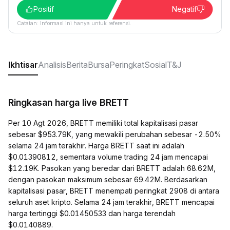
Positif
Negatif
Catatan: Informasi ini hanya untuk referensi.
Ikhtisar
Analisis
Berita
Bursa
Peringkat
Sosial
T&J
Ringkasan harga live BRETT
Per 10 Agt 2026, BRETT memiliki total kapitalisasi pasar
sebesar $953.79K, yang mewakili perubahan sebesar -2.50%
selama 24 jam terakhir. Harga BRETT saat ini adalah
$0.01390812, sementara volume trading 24 jam mencapai
$12.19K. Pasokan yang beredar dari BRETT adalah 68.62M,
dengan pasokan maksimum sebesar 69.42M. Berdasarkan
kapitalisasi pasar, BRETT menempati peringkat 2908 di antara
seluruh aset kripto. Selama 24 jam terakhir, BRETT mencapai
harga tertinggi $0.01450533 dan harga terendah
$0.0140889.