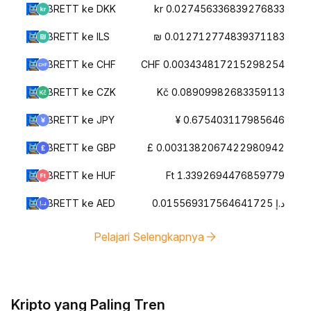
BRETT ke DKK
kr 0.027456336839276833
BRETT ke ILS
₪ 0.012712774839371183
BRETT ke CHF
CHF 0.003434817215298254
BRETT ke CZK
Kč 0.08909982683359113
BRETT ke JPY
¥ 0.675403117985646
BRETT ke GBP
£ 0.0031382067422980942
BRETT ke HUF
Ft 1.3392694476859779
BRETT ke AED
د.إ 0.015569317564641725
Pelajari Selengkapnya
Kripto yang Paling Tren