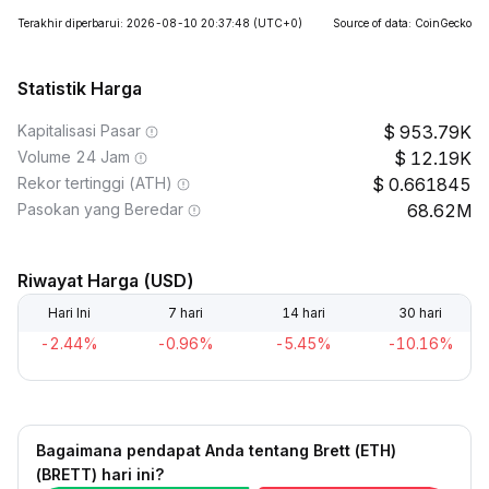
Terakhir diperbarui: 2026-08-10 20:37:48
(UTC+0)
Source of data: CoinGecko
Statistik Harga
Kapitalisasi Pasar
953.79K
Volume 24 Jam
12.19K
Rekor tertinggi (ATH)
0.661845
Pasokan yang Beredar
68.62M
Riwayat Harga (USD)
Hari Ini
7 hari
14 hari
30 hari
-2.44%
-0.96%
-5.45%
-10.16%
Bagaimana pendapat Anda tentang Brett (ETH)
(BRETT) hari ini?