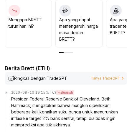
Saran strategi: Perhatikan level kunci 0
.
00400 di bawah, jika didukung oleh volume, maka
kemungkinan menembus 0
.
Mengapa BRETT
Apa yang dapat
Apa yang d
00430 akan meningkat di masa depan
.
turun hari ini?
memengaruhi harga
trader tent
Disarankan untuk melakukan jual beli di dalam kisaran
masa depan
BRETT?
dan mengambil posisi saat harga rendah
.
BRETT?
Berita Brett (ETH)
Ringkas dengan TradeGPT
Tanya TradeGPT
2026-08-10 19:15
(UTC)
Bearish
Presiden Federal Reserve Bank of Cleveland, Beth
Hammack, mengatakan bahwa mungkin diperlukan
beberapa kali kenaikan suku bunga untuk menurunkan
inflasi ke target 2% bank sentral, tetapi dia tidak ingin
memprediksi apa titik akhirnya.