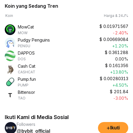
Koin yang Sedang Tren
Koin
Harga & 24J%
$
0.01971567
MowCat
-2.40%
MOW
$
0.00669084
Pudgy Penguins
+1.20%
PENGU
$
0.361288
DAPPOS
0.00%
DOS
$
0.161356
Cash Cat
+13.80%
CASHCAT
$
0.00280313
Pump.fun
+4.50%
PUMP
$
201.84
Bittensor
-3.00%
TAO
Ikuti Kami di Media Sosial
Followers
+
Ikuti
@bybit_official