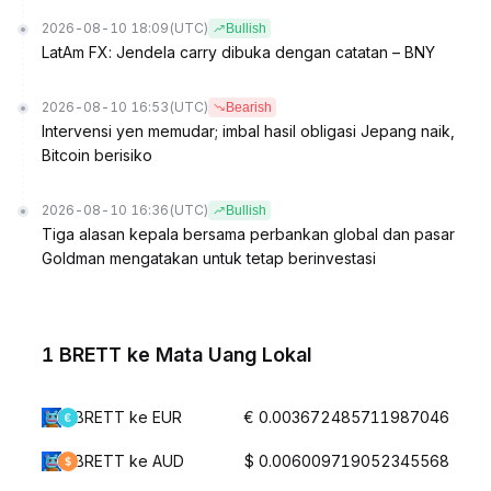
2026-08-10 18:09
(UTC)
Bullish
LatAm FX: Jendela carry dibuka dengan catatan – BNY
2026-08-10 16:53
(UTC)
Bearish
Intervensi yen memudar; imbal hasil obligasi Jepang naik,
Bitcoin berisiko
2026-08-10 16:36
(UTC)
Bullish
Tiga alasan kepala bersama perbankan global dan pasar
Goldman mengatakan untuk tetap berinvestasi
1 BRETT ke Mata Uang Lokal
BRETT ke EUR
€ 0.003672485711987046
BRETT ke AUD
$ 0.006009719052345568