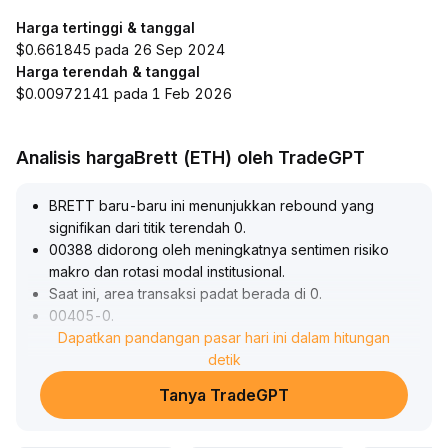
Harga tertinggi & tanggal
$0.661845 pada 26 Sep 2024
Harga terendah & tanggal
$0.00972141 pada 1 Feb 2026
Analisis hargaBrett (ETH) oleh TradeGPT
BRETT baru-baru ini menunjukkan rebound yang
signifikan dari titik terendah 0
.
00388 didorong oleh meningkatnya sentimen risiko
makro dan rotasi modal institusional
.
Saat ini, area transaksi padat berada di 0
.
00405-0
.
00420, menunjukkan keinginan pertahanan sementara
Dapatkan pandangan pasar hari ini dalam hitungan
dari kekuatan bullish
.
detik
Secara teknikal, 0
.
Tanya TradeGPT
00403 menjadi dukungan penting jangka pendek; jika
bertahan, harga dapat terus menguji resistensi di atas 0
.
00430
.