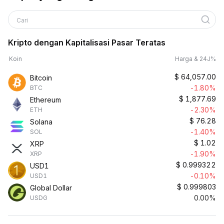
Cari
Kripto dengan Kapitalisasi Pasar Teratas
Koin
Harga & 24J%
$
64,057.00
Bitcoin
-1.80%
BTC
$
1,877.69
Ethereum
-2.30%
ETH
$
76.28
Solana
-1.40%
SOL
$
1.02
XRP
-1.90%
XRP
$
0.999322
USD1
-0.10%
USD1
$
0.999803
Global Dollar
0.00%
USDG