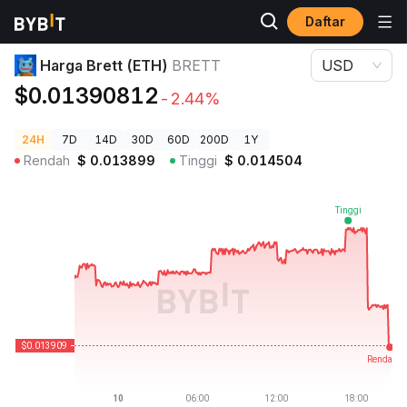
Daftar
Harga Kripto
Harga Brett (ETH) BRETT
Harga Brett (ETH)
BRETT
USD
$0.01390812
-2.44%
24H
7D
14D
30D
60D
200D
1Y
Rendah
$
0.013899
Tinggi
$
0.014504