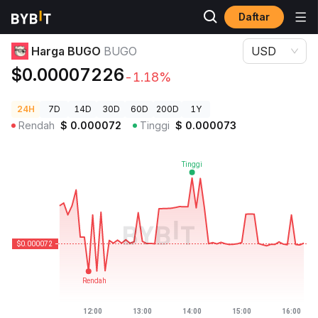
Daftar
Harga Kripto
Harga BUGO BUGO
Harga BUGO
BUGO
USD
$0.00007226
-1.18%
24H
7D
14D
30D
60D
200D
1Y
Rendah
$
0.000072
Tinggi
$
0.000073