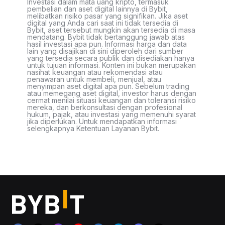
Investasi dalam mata uang kripto, termasuk
pembelian dan aset digital lainnya di Bybit,
melibatkan risiko pasar yang signifikan. Jika aset
digital yang Anda cari saat ini tidak tersedia di
Bybit, aset tersebut mungkin akan tersedia di masa
mendatang. Bybit tidak bertanggung jawab atas
hasil investasi apa pun. Informasi harga dan data
lain yang disajikan di sini diperoleh dari sumber
yang tersedia secara publik dan disediakan hanya
untuk tujuan informasi. Konten ini bukan merupakan
nasihat keuangan atau rekomendasi atau
penawaran untuk membeli, menjual, atau
menyimpan aset digital apa pun. Sebelum trading
atau memegang aset digital, investor harus dengan
cermat menilai situasi keuangan dan toleransi risiko
mereka, dan berkonsultasi dengan profesional
hukum, pajak, atau investasi yang memenuhi syarat
jika diperlukan. Untuk mendapatkan informasi
selengkapnya Ketentuan Layanan Bybit.