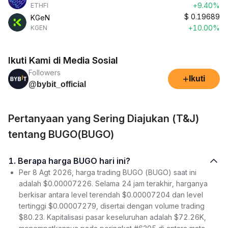
+9.40%
ETHFI
$
0.19689
KGeN
+10.00%
KGEN
Ikuti Kami di Media Sosial
Followers
+
Ikuti
@bybit_official
Pertanyaan yang Sering Diajukan (T&J)
tentang BUGO(BUGO)
1. Berapa harga BUGO hari ini?
Per 8 Agt 2026, harga trading BUGO (BUGO) saat ini
adalah $0.00007226. Selama 24 jam terakhir, harganya
berkisar antara level terendah $0.00007204 dan level
tertinggi $0.00007279, disertai dengan volume trading
$80.23. Kapitalisasi pasar keseluruhan adalah $72.26K,