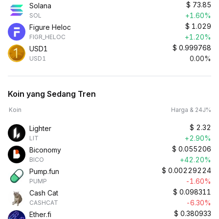
$
73.85
Solana
+1.60%
SOL
$
1.029
Figure Heloc
+1.20%
FIGR_HELOC
$
0.999768
USD1
0.00%
USD1
Koin yang Sedang Tren
Koin
Harga & 24J%
$
2.32
Lighter
+2.90%
LIT
$
0.055206
Biconomy
+42.20%
BICO
$
0.00229224
Pump.fun
-1.60%
PUMP
$
0.098311
Cash Cat
-6.30%
CASHCAT
$
0.380933
Ether.fi