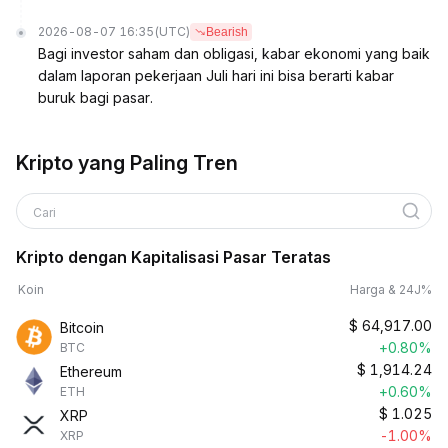
2026-08-07 16:35
(UTC)
Bearish
Bagi investor saham dan obligasi, kabar ekonomi yang baik
dalam laporan pekerjaan Juli hari ini bisa berarti kabar
buruk bagi pasar.
Kripto yang Paling Tren
Cari
Kripto dengan Kapitalisasi Pasar Teratas
Koin
Harga & 24J%
$
64,917.00
Bitcoin
+0.80%
BTC
$
1,914.24
Ethereum
+0.60%
ETH
$
1.025
XRP
-1.00%
XRP