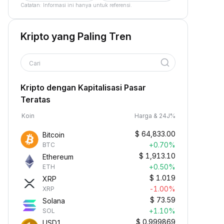
Catatan: Informasi ini hanya untuk referensi.
Kripto yang Paling Tren
Cari
Kripto dengan Kapitalisasi Pasar
Teratas
Koin
Harga & 24J%
$
64,833.00
Bitcoin
+0.70%
BTC
$
1,913.10
Ethereum
+0.50%
ETH
$
1.019
XRP
-1.00%
XRP
$
73.59
Solana
+1.10%
SOL
$
0.999869
USD1