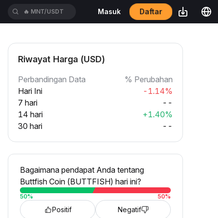
🔥
MNT/USDT
Daftar
Masuk
🔥
BTC/USDT
Riwayat Harga (USD)
Perbandingan Data
% Perubahan
Hari Ini
-1.14%
7 hari
--
14 hari
+1.40%
30 hari
--
Bagaimana pendapat Anda tentang
Buttfish Coin (BUTTFISH) hari ini?
50
%
50
%
Positif
Negatif