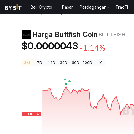
Beli Crypto
Pasar
Perdagangan
TradFi
Harga Kripto
Harga Buttfish Coin BUTTFISH
Harga Buttfish Coin
BUTTFISH
$0.0000043
-1.14%
24H
7D
14D
30D
60D
200D
1Y