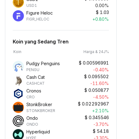
0.00%
USD1
$
1.03
Figure Heloc
+0.80%
FIGR_HELOC
Koin yang Sedang Tren
Koin
Harga & 24J%
$
0.00596991
Pudgy Penguins
-0.40%
PENGU
$
0.095502
Cash Cat
-11.60%
CASHCAT
$
0.050877
Cronos
-4.50%
CRO
$
0.02292967
StonkBroker
+2.10%
STONKBROKER
$
0.345546
Ondo
-3.70%
ONDO
$
54.18
Hyperliquid
-3.30%
HYPE