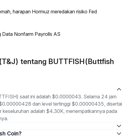
lemah, harapan Hormuz meredakan risiko Fed
g Data Nonfarm Payrolls AS
 (T&J) tentang BUTTFISH(Buttfish
BUTTFISH) saat ini adalah $0.0000043. Selama 24 jam
h $0.00000428 dan level tertinggi $0.00000435, disertai
sar keseluruhan adalah $4.30K, menempatkannya pada
nya.
ish Coin?