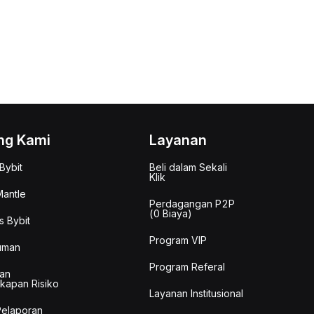
ng Kami
Layanan
Bybit
Beli dalam Sekali
Klik
antle
Perdagangan P2P
(0 Biaya)
s Bybit
Program VIP
uman
Program Referal
an
kapan Risiko
Layanan Institusional
Pelaporan