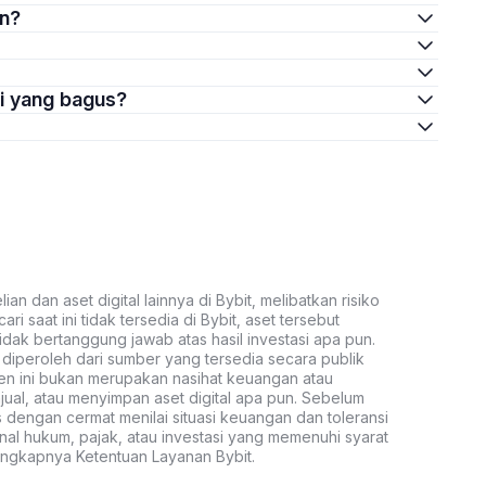
in?
si yang bagus?
an dan aset digital lainnya di Bybit, melibatkan risiko
ari saat ini tidak tersedia di Bybit, aset tersebut
idak bertanggung jawab atas hasil investasi apa pun.
ni diperoleh dari sumber yang tersedia secara publik
ten ini bukan merupakan nasihat keuangan atau
al, atau menyimpan aset digital apa pun. Sebelum
s dengan cermat menilai situasi keuangan dan toleransi
nal hukum, pajak, atau investasi yang memenuhi syarat
lengkapnya Ketentuan Layanan Bybit.