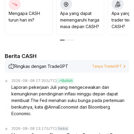
Namun, tetap harus memantau laju pertumbuhan
leverage pasar dan potensi perubahan sentimen secara
Mengapa CASH
Apa yang dapat
Apa yang d
tiba-tiba
.
turun hari ini?
memengaruhi harga
trader tent
masa depan CASH?
CASH?
Berita CASH
Ringkas dengan TradeGPT
Tanya TradeGPT
2026-08-08 17:30
(UTC)
Bullish
Laporan pekerjaan Juli yang mengecewakan dan
kemungkinan pendinginan inflasi minggu depan dapat
membuat The Fed menahan suku bunga pada pertemuan
berikutnya, kata @AnnaEconomist dari Bloomberg
Economic.
2026-08-08 13:17
(UTC)
Netral