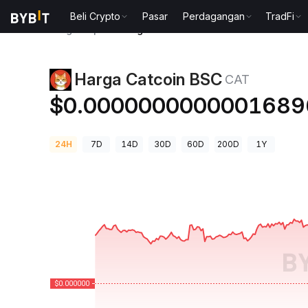
Beli Crypto
Pasar
Perdagangan
TradFi
Harga Kripto
Harga Catcoin BSC CAT
Harga Catcoin BSC
CAT
$0.0000000000001689
24H
7D
14D
30D
60D
200D
1Y