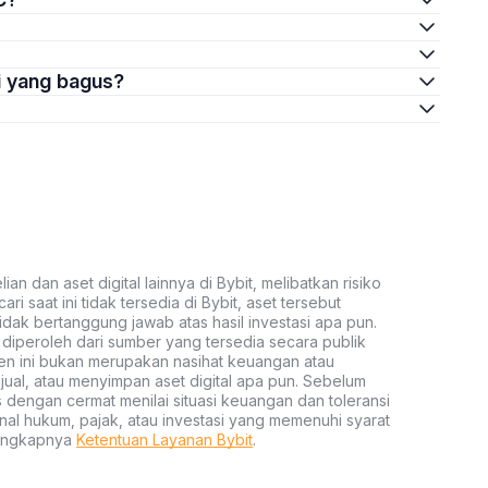
i yang bagus?
an dan aset digital lainnya di Bybit, melibatkan risiko
ari saat ini tidak tersedia di Bybit, aset tersebut
idak bertanggung jawab atas hasil investasi apa pun.
ni diperoleh dari sumber yang tersedia secara publik
ten ini bukan merupakan nasihat keuangan atau
al, atau menyimpan aset digital apa pun. Sebelum
s dengan cermat menilai situasi keuangan dan toleransi
nal hukum, pajak, atau investasi yang memenuhi syarat
lengkapnya
Ketentuan Layanan Bybit
.