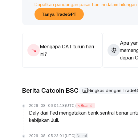
Dapatkan pandangan pasar hari ini dalam hitungan 
000001400, menunjukkan konsolidasi dan perbeda
Sinyal makro dan industri dinanti
.
Tanya TradeGPT
Penguatan sektor AI di bursa saham AS dan musi
hingga menguji level tertinggi 0
.
000001405, tetapi pemulihan volume masih terba
peningkatan toleransi risiko
.
Apa yan
Dari sisi teknikal, perhatikan resistance di 0
.
Mengapa CAT turun hari
memenga
000001462 dan support MA 20 hari (0
.
ini?
depan 
000001365–0
.
000001370)
.
Disarankan memantau arah dana yang dipicu oleh 
gunakan perspektif konsolidasi kisaran, dan pemb
harga yang terkonfirmasi
.
Berita Catcoin BSC
Ringkas dengan Trade
2026-08-06 01:18
(UTC)
Bearish
Daly dari Fed mengatakan bank sentral benar u
kebijakan Juli.
2026-08-05 23:01
(UTC)
Netral