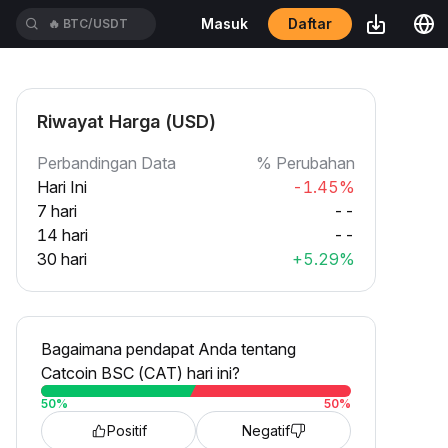
Daftar
Masuk
🔥
BTC/USDT
Riwayat Harga (USD)
Perbandingan Data
% Perubahan
Hari Ini
-1.45%
7 hari
--
14 hari
--
30 hari
+5.29%
Bagaimana pendapat Anda tentang
Catcoin BSC (CAT) hari ini?
50
%
50
%
Positif
Negatif