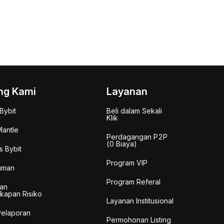
ng Kami
Layanan
Bybit
Beli dalam Sekali
Klik
antle
Perdagangan P2P
(0 Biaya)
s Bybit
Program VIP
uman
Program Referal
an
kapan Risiko
Layanan Institusional
Pelaporan
Permohonan Listing