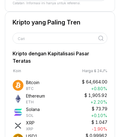
Catatan: Informasi ini hanya untuk referensi.
Kripto yang Paling Tren
Cari
Kripto dengan Kapitalisasi Pasar
Teratas
Koin
Harga & 24J%
$
64,664.00
Bitcoin
+0.80%
BTC
$
1,905.92
Ethereum
+2.20%
ETH
$
73.79
Solana
+0.10%
SOL
$
1.047
XRP
-1.90%
XRP
$
0.99962
USD1