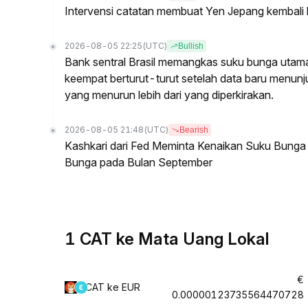
Intervensi catatan membuat Yen Jepang kembali
2026-08-05 22:25
(UTC)
Bullish
Bank sentral Brasil memangkas suku bunga utam
keempat berturut-turut setelah data baru menun
yang menurun lebih dari yang diperkirakan.
2026-08-05 21:48
(UTC)
Bearish
Kashkari dari Fed Meminta Kenaikan Suku Bung
Bunga pada Bulan September
1 CAT ke Mata Uang Lokal
€
CAT ke EUR
0.00000123735564470728