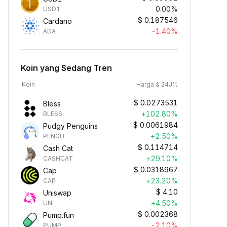
0.00%
USD1
$
0.187546
Cardano
-1.40%
ADA
Koin yang Sedang Tren
Koin
Harga & 24J%
$
0.0273531
Bless
+102.80%
BLESS
$
0.0061984
Pudgy Penguins
+2.50%
PENGU
$
0.114714
Cash Cat
+29.10%
CASHCAT
$
0.0318967
Cap
+23.20%
CAP
$
4.10
Uniswap
+4.50%
UNI
$
0.002368
Pump.fun
-2.10%
PUMP