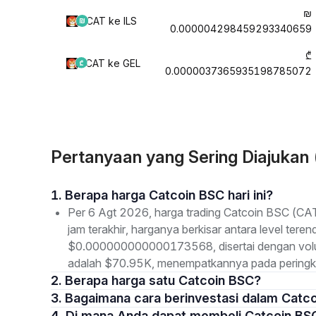
₪
CAT ke ILS
0.000004298459293340659
₾
CAT ke GEL
0.0000037365935198785072
Pertanyaan yang Sering Diajukan
1. Berapa harga Catcoin BSC hari ini?
Per 6 Agt 2026, harga trading Catcoin BSC (C
jam terakhir, harganya berkisar antara level te
$0.000000000000173568, disertai dengan volume
adalah $70.95K, menempatkannya pada peringkat
2. Berapa harga satu Catcoin BSC?
3. Bagaimana cara berinvestasi dalam Catc
4. Di mana Anda dapat membeli Catcoin BS