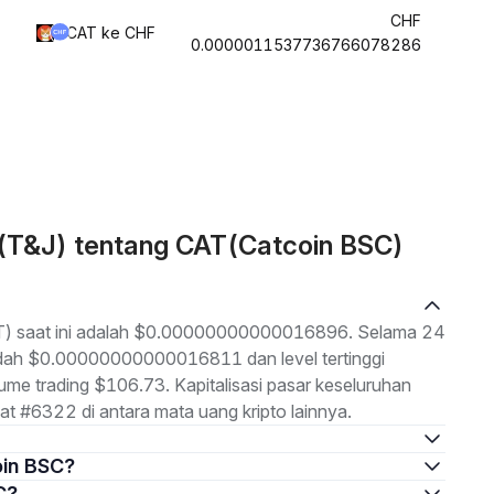
CHF
CAT ke CHF
0.0000011537736766078286
 (T&J) tentang CAT(Catcoin BSC)
AT) saat ini adalah $0.00000000000016896. Selama 24
rendah $0.00000000000016811 dan level tertinggi
 trading $106.73. Kapitalisasi pasar keseluruhan
 #6322 di antara mata uang kripto lainnya.
oin BSC?
C?