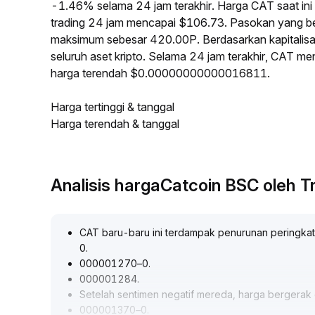
-1.46% selama 24 jam terakhir. Harga CAT saat 
trading 24 jam mencapai $106.73. Pasokan yang b
maksimum sebesar 420.00P. Berdasarkan kapitalisa
seluruh aset kripto. Selama 24 jam terakhir, CAT
harga terendah $0.00000000000016811.
Harga tertinggi & tanggal
Harga terendah & tanggal
Analisis hargaCatcoin BSC oleh 
CAT baru-baru ini terdampak penurunan peringka
0
.
000001270–0
.
000001284
.
Setelah sentimen negatif mereda, harga bergerak d
000001370–0
.