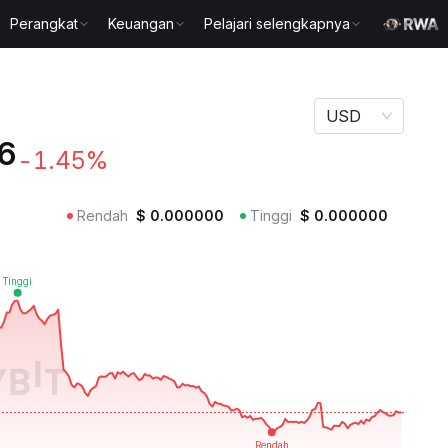
Perangkat
Keuangan
Pelajari selengkapnya
USD
6
-1.45%
Rendah
$
0.000000
Tinggi
$
0.000000