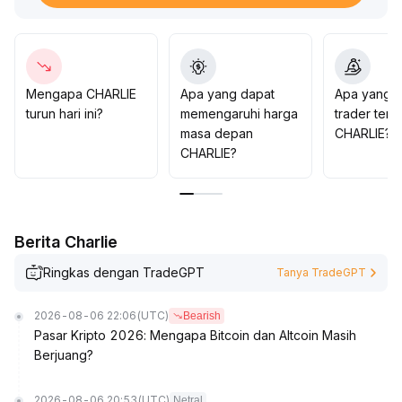
sebaiknya melakukan cut loss dengan tegas untuk
mencegah risiko penembusan palsu
.
Untuk alokasi jangka panjang, perlu memantau
pergerakan dana dan data on-chain secara ketat,
menyesuaikan posisi secara dinamis, dan memastikan
Mengapa CHARLIE
Apa yang dapat
Apa yang d
pengendalian risiko yang ketat
.
turun hari ini?
memengaruhi harga
trader tent
masa depan
CHARLIE?
CHARLIE?
Berita Charlie
Ringkas dengan TradeGPT
Tanya TradeGPT
2026-08-06 22:06
(UTC)
Bearish
Pasar Kripto 2026: Mengapa Bitcoin dan Altcoin Masih
Berjuang?
2026-08-06 20:53
(UTC)
Netral