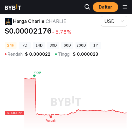
Daftar
Harga Kripto
Harga Charlie CHARLIE
Harga Charlie
CHARLIE
USD
$0.00002176
-5.78%
24H
7D
14D
30D
60D
200D
1Y
Rendah
$
0.000022
Tinggi
$
0.000023