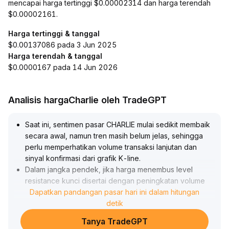
mencapai harga tertinggi $0.00002314 dan harga terendah
$0.00002161.
Harga tertinggi & tanggal
$0.00137086 pada 3 Jun 2025
Harga terendah & tanggal
$0.0000167 pada 14 Jun 2026
Analisis hargaCharlie oleh TradeGPT
Saat ini, sentimen pasar CHARLIE mulai sedikit membaik
secara awal, namun tren masih belum jelas, sehingga
perlu memperhatikan volume transaksi lanjutan dan
sinyal konfirmasi dari grafik K-line
.
Dalam jangka pendek, jika harga menembus level
resistance kunci disertai dengan peningkatan volume
(disarankan memperhatikan kisaran $X
Dapatkan pandangan pasar hari ini dalam hitungan
.
XX-$X
.
detik
XX), dapat menambah posisi secara moderat, tetapi jika
Tanya TradeGPT
menghadapi penolakan dan harga berbalik turun,