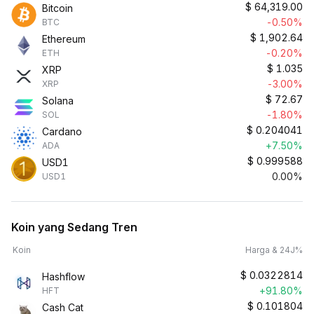
$
64,319.00
Bitcoin
-0.50%
BTC
$
1,902.64
Ethereum
-0.20%
ETH
$
1.035
XRP
-3.00%
XRP
$
72.67
Solana
-1.80%
SOL
$
0.204041
Cardano
+7.50%
ADA
$
0.999588
USD1
0.00%
USD1
Koin yang Sedang Tren
Koin
Harga & 24J%
$
0.0322814
Hashflow
+91.80%
HFT
$
0.101804
Cash Cat