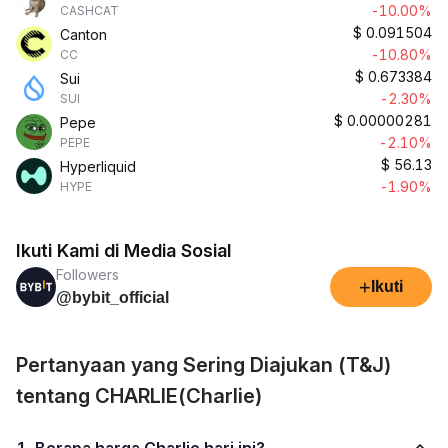
-10.00%
CASHCAT
$
0.091504
Canton
-10.80%
CC
$
0.673384
Sui
-2.30%
SUI
$
0.00000281
Pepe
-2.10%
PEPE
$
56.13
Hyperliquid
-1.90%
HYPE
Ikuti Kami di Media Sosial
Followers
+
Ikuti
@bybit_official
Pertanyaan yang Sering Diajukan (T&J)
tentang CHARLIE(Charlie)