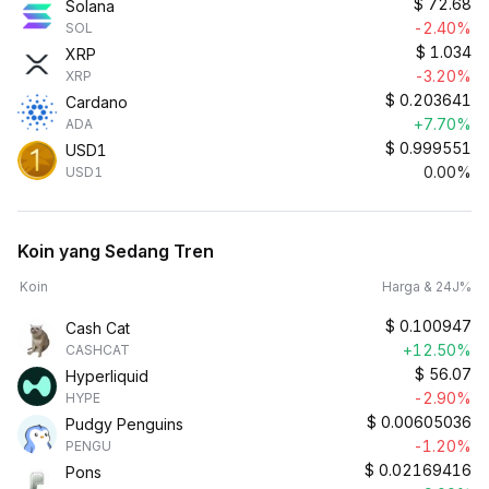
$
72.68
Solana
-2.40%
SOL
$
1.034
XRP
-3.20%
XRP
$
0.203641
Cardano
+7.70%
ADA
$
0.999551
USD1
0.00%
USD1
Koin yang Sedang Tren
Koin
Harga & 24J%
$
0.100947
Cash Cat
+12.50%
CASHCAT
$
56.07
Hyperliquid
-2.90%
HYPE
$
0.00605036
Pudgy Penguins
-1.20%
PENGU
$
0.02169416
Pons