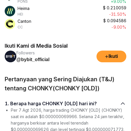
+9.00%
PONS
$
0.210059
Heima
-31.50%
HEI
$
0.094586
Canton
-9.00%
CC
Ikuti Kami di Media Sosial
Followers
+
Ikuti
@bybit_official
Pertanyaan yang Sering Diajukan (T&J)
tentang CHONKY(CHONKY [OLD])
1. Berapa harga CHONKY [OLD] hari ini?
Per 7 Agt 2026, harga trading CHONKY [OLD] (CHONKY)
saat ini adalah $0.000000069966. Selama 24 jam terakhir,
harganya berkisar antara level terendah
$0.000000069626 dan level tertinggi $0.000000071773,