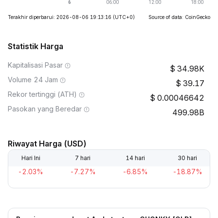
Terakhir diperbarui: 2026-08-06 19:13:16
(UTC+0)
Source of data: CoinGecko
Statistik Harga
Kapitalisasi Pasar
34.98K
Volume 24 Jam
39.17
Rekor tertinggi (ATH)
0.00046642
Pasokan yang Beredar
499.98B
Riwayat Harga (USD)
Hari Ini
7 hari
14 hari
30 hari
-2.03%
-7.27%
-6.85%
-18.87%