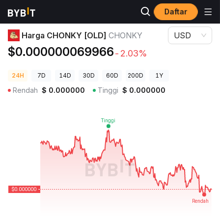
Daftar
Harga Kripto
Harga CHONKY [OLD] CHONKY
Harga CHONKY [OLD]
CHONKY
USD
$0.000000069966
-2.03%
24H
7D
14D
30D
60D
200D
1Y
Rendah
$
0.000000
Tinggi
$
0.000000