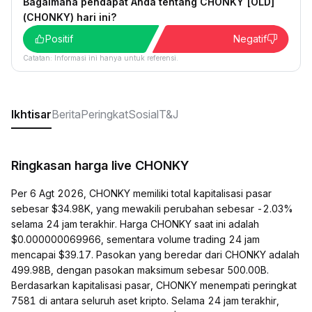
Bagaimana pendapat Anda tentang CHONKY [OLD]
(CHONKY) hari ini?
Positif
Negatif
Catatan: Informasi ini hanya untuk referensi.
Ikhtisar
Berita
Peringkat
Sosial
T&J
Ringkasan harga live CHONKY
Per 6 Agt 2026, CHONKY memiliki total kapitalisasi pasar
sebesar $34.98K, yang mewakili perubahan sebesar -2.03%
selama 24 jam terakhir. Harga CHONKY saat ini adalah
$0.000000069966, sementara volume trading 24 jam
mencapai $39.17. Pasokan yang beredar dari CHONKY adalah
499.98B, dengan pasokan maksimum sebesar 500.00B.
Berdasarkan kapitalisasi pasar, CHONKY menempati peringkat
7581 di antara seluruh aset kripto. Selama 24 jam terakhir,