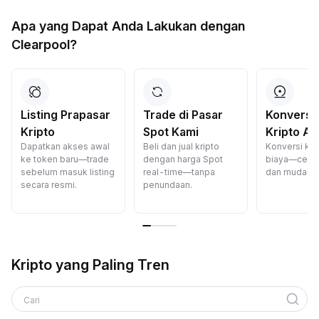
Apa yang Dapat Anda Lakukan dengan
Clearpool?
Listing Prapasar
Trade di Pasar
Konversi
Kripto
Spot Kami
Kripto A
Dapatkan akses awal
Beli dan jual kripto
Konversi kri
ke token baru—trade
dengan harga Spot
biaya—cepat
sebelum masuk listing
real-time—tanpa
dan mudah.
secara resmi.
penundaan.
Kripto yang Paling Tren
Cari