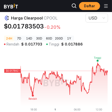
Daftar
Harga Kripto
Harga Clearpool CPOOL
Harga Clearpool
CPOOL
USD
$0.01783503
-0.20%
24H
7D
14D
30D
60D
200D
1Y
Rendah
$
0.017703
Tinggi
$
0.017886