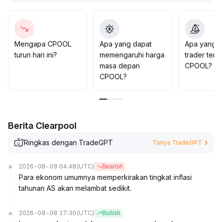
jika support ditembus, risiko penurunan lebih lanjut akan
meningkat, sehingga pengelolaan risiko dan likuiditas
harus diutamakan
.
Mengapa CPOOL
Apa yang dapat
Apa yang d
turun hari ini?
memengaruhi harga
trader tent
masa depan
CPOOL?
CPOOL?
Berita Clearpool
Ringkas dengan TradeGPT
Tanya TradeGPT
2026-08-09 04:48
(UTC)
Bearish
Para ekonom umumnya memperkirakan tingkat inflasi
tahunan AS akan melambat sedikit.
2026-08-08 17:30
(UTC)
Bullish