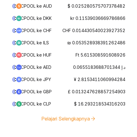
CPOOL ke AUD
$ 0.025280575707378482
CPOOL ke DKK
kr 0.11539036669786866
CPOOL ke CHF
CHF 0.014430540023927352
CPOOL ke ILS
₪ 0.053528938391262486
CPOOL ke HUF
Ft 5.615308591608926
CPOOL ke AED
د.إ 0.0655183688701344
CPOOL ke JPY
¥ 2.8153411060994284
CPOOL ke GBP
£ 0.013247628857254903
CPOOL ke CLP
$ 16.293218534316203
Pelajari Selengkapnya