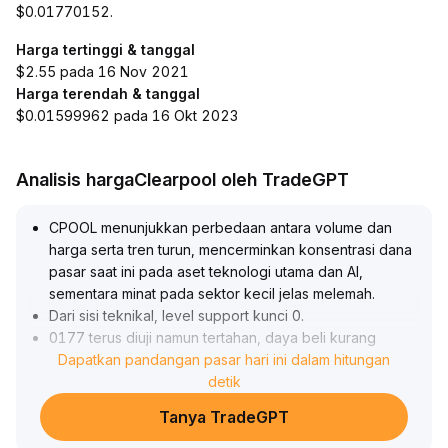
$0.01770152.
Harga tertinggi & tanggal
$2.55 pada 16 Nov 2021
Harga terendah & tanggal
$0.01599962 pada 16 Okt 2023
Analisis hargaClearpool oleh TradeGPT
CPOOL menunjukkan perbedaan antara volume dan
harga serta tren turun, mencerminkan konsentrasi dana
pasar saat ini pada aset teknologi utama dan AI,
sementara minat pada sektor kecil jelas melemah
.
Dari sisi teknikal, level support kunci 0
.
0177 terus diuji namun tertahan, daya beli kurang
memadai; dari sisi fundamental, tertekan oleh
Dapatkan pandangan pasar hari ini dalam hitungan
pengetatan likuiditas aset kripto secara keseluruhan
detik
.
Dalam jangka pendek, dengan adanya gangguan dari
Tanya TradeGPT
data ekonomi utama AS dan ekspektasi suku bunga,
disarankan untuk bersikap hati-hati dan wait and see;