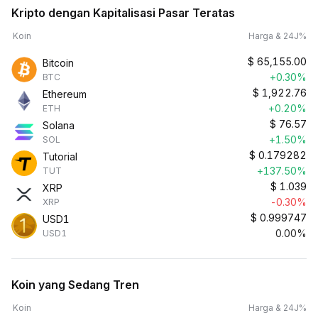
Kripto dengan Kapitalisasi Pasar Teratas
Koin
Harga & 24J%
$
65,155.00
Bitcoin
+0.30%
BTC
$
1,922.76
Ethereum
+0.20%
ETH
$
76.57
Solana
+1.50%
SOL
$
0.179282
Tutorial
+137.50%
TUT
$
1.039
XRP
-0.30%
XRP
$
0.999747
USD1
0.00%
USD1
Koin yang Sedang Tren
Koin
Harga & 24J%