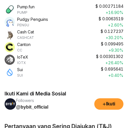
$
0.00271184
Pump.fun
+16.90%
PUMP
$
0.0063519
Pudgy Penguins
+2.60%
PENGU
$
0.127237
Cash Cat
+30.20%
CASHCAT
$
0.099495
Canton
+9.30%
CC
$
0.00301302
IoTeX
+26.40%
IOTX
$
0.695641
Sui
+0.40%
SUI
Ikuti Kami di Media Sosial
Followers
+
Ikuti
@bybit_official
Pertanyaan yang Sering Diajukan (T&J)