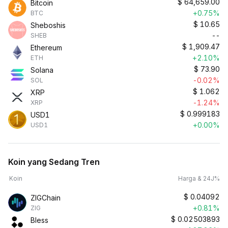
$
64,659.00
Bitcoin
+0.75%
BTC
$
10.65
Sheboshis
--
SHEB
$
1,909.47
Ethereum
+2.10%
ETH
$
73.90
Solana
-0.02%
SOL
$
1.062
XRP
-1.24%
XRP
$
0.999183
USD1
+0.00%
USD1
Koin yang Sedang Tren
Koin
Harga & 24J%
$
0.04092
ZIGChain
+0.81%
ZIG
$
0.02503893
Bless