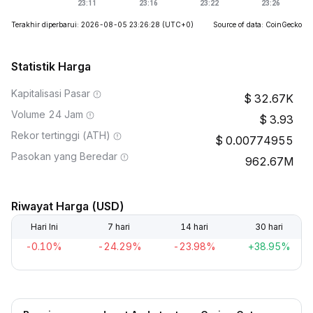
Terakhir diperbarui: 2026-08-05 23:26:28
(UTC+0)
Source of data: CoinGecko
Statistik Harga
Kapitalisasi Pasar
32.67K
Volume 24 Jam
3.93
Rekor tertinggi (ATH)
0.00774955
Pasokan yang Beredar
962.67M
Riwayat Harga (USD)
Hari Ini
7 hari
14 hari
30 hari
-0.10%
-24.29%
-23.98%
+38.95%