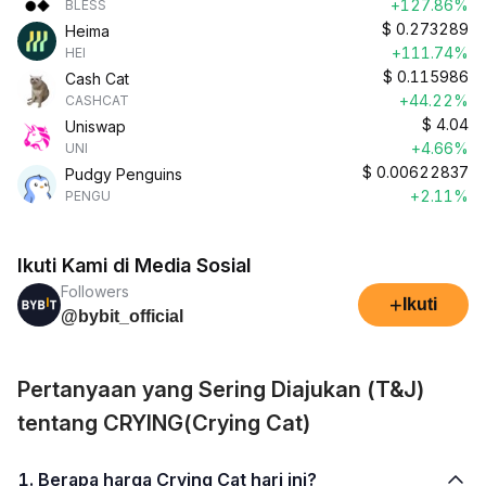
+127.86%
BLESS
$
0.273289
Heima
+111.74%
HEI
$
0.115986
Cash Cat
+44.22%
CASHCAT
$
4.04
Uniswap
+4.66%
UNI
$
0.00622837
Pudgy Penguins
+2.11%
PENGU
Ikuti Kami di Media Sosial
Followers
+
Ikuti
@bybit_official
Pertanyaan yang Sering Diajukan (T&J)
tentang CRYING(Crying Cat)
1. Berapa harga Crying Cat hari ini?