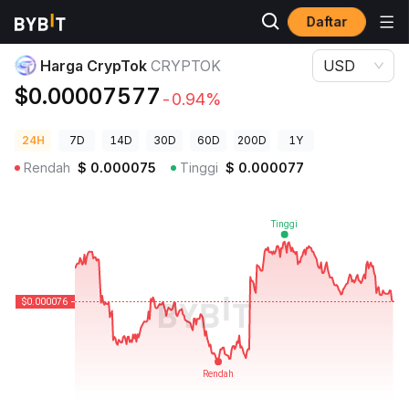
Daftar
Harga Kripto
Harga CrypTok CRYPTOK
Harga CrypTok
CRYPTOK
USD
$0.00007577
-0.94%
24H
7D
14D
30D
60D
200D
1Y
Rendah
$
0.000075
Tinggi
$
0.000077