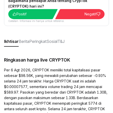
Bagaimana pendapat Anda tentang CrypTok
(CRYPTOK) hari ini?
Positif
Negatif
Catatan: Informasi ini hanya untuk referensi.
Ikhtisar
Berita
Peringkat
Sosial
T&J
Ringkasan harga live CRYPTOK
Per 6 Agt 2026, CRYPTOK memiliki total kapitalisasi pasar
sebesar $98.56K, yang mewakili perubahan sebesar -0.93%
selama 24 jam terakhir. Harga CRYPTOK saat ini adalah
$0.00007577, sementara volume trading 24 jam mencapai
$589.97. Pasokan yang beredar dari CRYPTOK adalah 1.30B,
dengan pasokan maksimum sebesar 1.33B. Berdasarkan
kapitalisasi pasar, CRYPTOK menempati peringkat 5774 di
antara seluruh aset kripto. Selama 24 jam terakhir, CRYPTOK