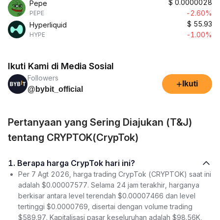
$
0.0000028
Pepe
-2.60%
PEPE
$
55.93
Hyperliquid
-1.00%
HYPE
Ikuti Kami di Media Sosial
Followers
+
Ikuti
@bybit_official
Pertanyaan yang Sering Diajukan (T&J)
tentang CRYPTOK(CrypTok)
1. Berapa harga CrypTok hari ini?
Per 7 Agt 2026, harga trading CrypTok (CRYPTOK) saat ini
adalah $0.00007577. Selama 24 jam terakhir, harganya
berkisar antara level terendah $0.00007466 dan level
tertinggi $0.0000769, disertai dengan volume trading
$589.97. Kapitalisasi pasar keseluruhan adalah $98.56K,