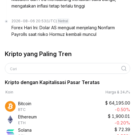
mengatakan inflasi tetap terlalu tinggi
2026-08-06 20:53
(UTC)
Netral
Forex Hari Ini: Dolar AS menguat menjelang Nonfarm
Payrolls saat risiko Hormuz kembali muncul
Kripto yang Paling Tren
Cari
Kripto dengan Kapitalisasi Pasar Teratas
Koin
Harga & 24J%
$
64,195.00
Bitcoin
-0.50%
BTC
$
1,900.01
Ethereum
-0.20%
ETH
$
72.39
Solana