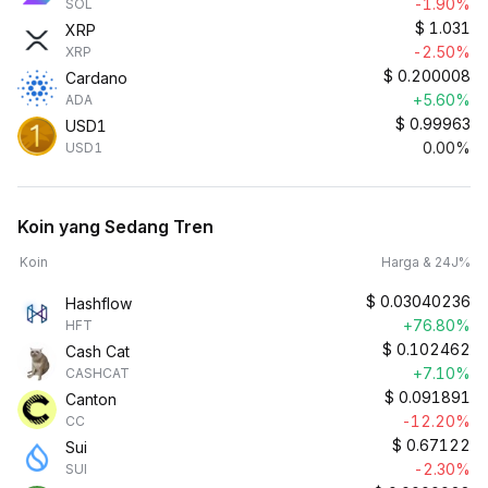
-1.90%
SOL
$
1.031
XRP
-2.50%
XRP
$
0.200008
Cardano
+5.60%
ADA
$
0.99963
USD1
0.00%
USD1
Koin yang Sedang Tren
Koin
Harga & 24J%
$
0.03040236
Hashflow
+76.80%
HFT
$
0.102462
Cash Cat
+7.10%
CASHCAT
$
0.091891
Canton
-12.20%
CC
$
0.67122
Sui
-2.30%
SUI