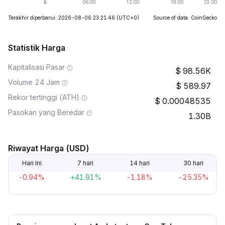
Terakhir diperbarui: 2026-08-06 23:21:46
(UTC+0)
Source of data: CoinGecko
Statistik Harga
Kapitalisasi Pasar
98.56K
Volume 24 Jam
589.97
Rekor tertinggi (ATH)
0.00048535
Pasokan yang Beredar
1.30B
Riwayat Harga (USD)
Hari Ini
7 hari
14 hari
30 hari
-0.94%
+41.91%
-1.18%
-25.35%