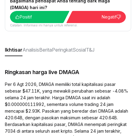
Bagaimana pendapat Anda tentang dark maga
(DMAGA) hari ini?
Positif
Negatif
Catatan: Informasi ini hanya untuk referensi.
Ikhtisar
Analisis
Berita
Peringkat
Sosial
T&J
Ringkasan harga live DMAGA
Per 6 Agt 2026, DMAGA memiliki total kapitalisasi pasar
sebesar $47.11K, yang mewakili perubahan sebesar -4.08%
selama 24 jam terakhir. Harga DMAGA saat ini adalah
$0.000000111992, sementara volume trading 24 jam
mencapai $2.93K. Pasokan yang beredar dari DMAGA adalah
420.64B, dengan pasokan maksimum sebesar 420.64B.
Berdasarkan kapitalisasi pasar, DMAGA menempati peringkat
7034 di antara seluruh aset kripto. Selama 24 jam terakhir,