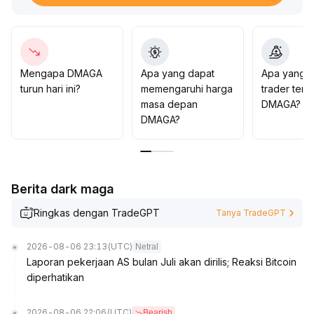
sebaliknya, jika dana yang menunggu semakin
meningkat, harga mungkin menguji dukungan
sebelumnya (1,52-1,60)
.
Disarankan untuk melakukan strategi beli rendah jual
tinggi dalam kisaran tersebut, dan memantau secara
Mengapa DMAGA
Apa yang dapat
Apa yang d
ketat perubahan arus dana pasar
.
turun hari ini?
memengaruhi harga
trader tent
masa depan
DMAGA?
DMAGA?
Berita dark maga
Ringkas dengan TradeGPT
Tanya TradeGPT
2026-08-06 23:13
(UTC)
Netral
Laporan pekerjaan AS bulan Juli akan dirilis; Reaksi Bitcoin
diperhatikan
2026-08-06 22:06
(UTC)
Bearish