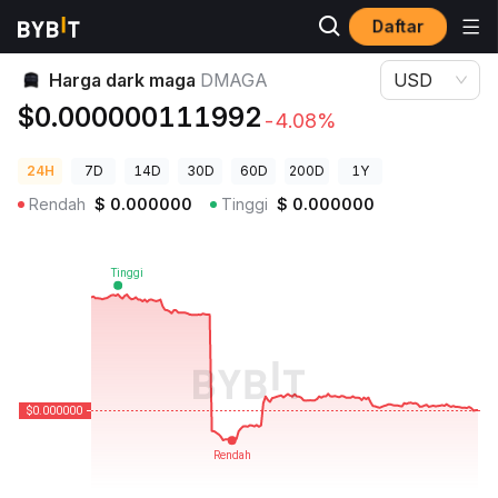
Daftar
Harga Kripto
Harga dark maga DMAGA
Harga dark maga
DMAGA
USD
$0.000000111992
-4.08%
24H
7D
14D
30D
60D
200D
1Y
Rendah
$
0.000000
Tinggi
$
0.000000