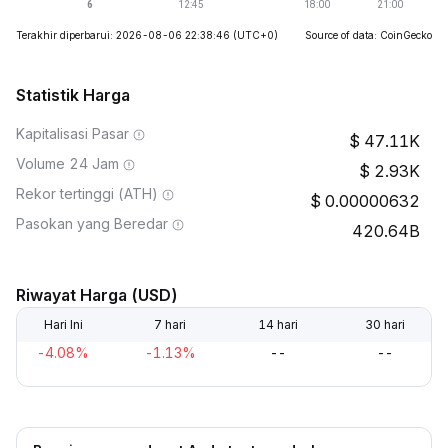
Terakhir diperbarui: 2026-08-06 22:38:46
(UTC+0)
Source of data: CoinGecko
Statistik Harga
Kapitalisasi Pasar
47.11K
Volume 24 Jam
2.93K
Rekor tertinggi (ATH)
0.00000632
Pasokan yang Beredar
420.64B
Riwayat Harga (USD)
Hari Ini
7 hari
14 hari
30 hari
-4.08%
-1.13%
--
--