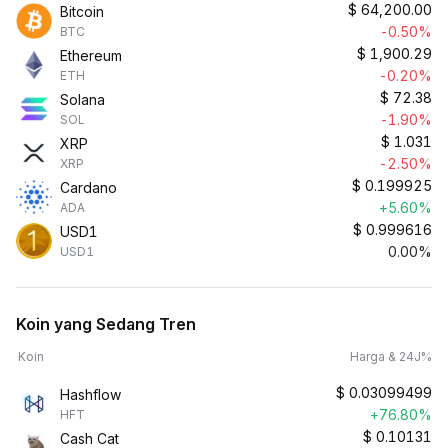
$
64,200.00
Bitcoin
-0.50%
BTC
$
1,900.29
Ethereum
-0.20%
ETH
$
72.38
Solana
-1.90%
SOL
$
1.031
XRP
-2.50%
XRP
$
0.199925
Cardano
+5.60%
ADA
$
0.999616
USD1
0.00%
USD1
Koin yang Sedang Tren
Koin
Harga & 24J%
$
0.03099499
Hashflow
+76.80%
HFT
$
0.10131
Cash Cat