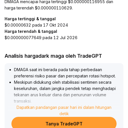
DMAGA mencapai harga tertinggi $0.000000116955 dan
harga terendah $0.000000110629.
Harga tertinggi & tanggal
$0.00000632 pada 17 Okt 2024
Harga terendah & tanggal
$0.000000077649 pada 12 Jul 2026
Analisis hargadark maga oleh TradeGPT
DMAGA saat ini berada pada tahap perbedaan
preferensi risiko pasar dan percepatan rotasi hotspot
.
Meskipun didukung oleh stabilisasi sentimen secara
keseluruhan, dalam jangka pendek tetap menghadapi
tekanan arus keluar dana dan penurunan volume
transaksi
.
Jika suasana bullish terus membaik, DMAGA
Dapatkan pandangan pasar hari ini dalam hitungan
kemungkinan akan berfluktuasi sempit mengikuti sektor
detik
utama, dengan level resistensi atas mengacu pada
Tanya TradeGPT
rentang harga tertinggi sebelumnya (1,85-2,00);