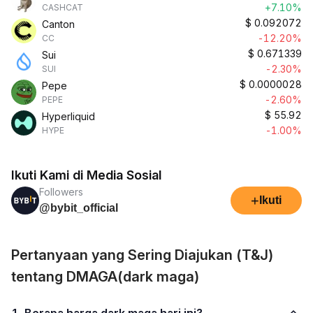
+7.10%
CASHCAT
$
0.092072
Canton
-12.20%
CC
$
0.671339
Sui
-2.30%
SUI
$
0.0000028
Pepe
-2.60%
PEPE
$
55.92
Hyperliquid
-1.00%
HYPE
Ikuti Kami di Media Sosial
Followers
+
Ikuti
@bybit_official
Pertanyaan yang Sering Diajukan (T&J)
tentang DMAGA(dark maga)