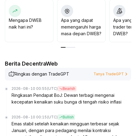
disiplin dalam mengendalikan stop-loss, waspada
terhadap breakout palsu, serta terus memonitor arus
dana di on-chain dan perubahan kepemilikan utama,
Mengapa DWEB
Apa yang dapat
Apa yang d
lakukan penyesuaian posisi secara fleksibel untuk
naik hari ini?
memengaruhi harga
trader tent
menghadapi risiko volatilitas
.
masa depan DWEB?
DWEB?
Berita DecentraWeb
Ringkas dengan TradeGPT
Tanya TradeGPT
2026-08-10 00:55
(UTC)
Bearish
Ringkasan Pendapat BoJ: Dewan terbagi mengenai
kecepatan kenaikan suku bunga di tengah risiko inflasi
2026-08-10 00:15
(UTC)
Bullish
Emas stabil setelah kenaikan mingguan terbesar sejak
Januari, dengan para pedagang menilai kontraksi