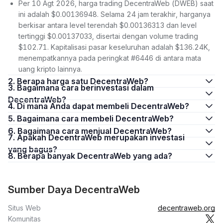
Per 10 Agt 2026, harga trading DecentraWeb (DWEB) saat
ini adalah $0.00136948. Selama 24 jam terakhir, harganya
berkisar antara level terendah $0.00136313 dan level
tertinggi $0.00137033, disertai dengan volume trading
$102.71. Kapitalisasi pasar keseluruhan adalah $136.24K,
menempatkannya pada peringkat #6446 di antara mata
uang kripto lainnya.
2. Berapa harga satu DecentraWeb?
3. Bagaimana cara berinvestasi dalam
DecentraWeb?
4. Di mana Anda dapat membeli DecentraWeb?
5. Bagaimana cara membeli DecentraWeb?
6. Bagaimana cara menjual DecentraWeb?
7. Apakah DecentraWeb merupakan investasi
yang bagus?
8. Berapa banyak DecentraWeb yang ada?
Sumber Daya DecentraWeb
Situs Web
decentraweb.org
Komunitas