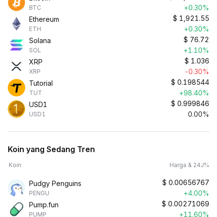
+0.30%
BTC
$
1,921.55
Ethereum
+0.30%
ETH
$
76.72
Solana
+1.10%
SOL
$
1.036
XRP
-0.30%
XRP
$
0.198544
Tutorial
+98.40%
TUT
$
0.999846
USD1
0.00%
USD1
Koin yang Sedang Tren
Koin
Harga & 24J%
$
0.00656767
Pudgy Penguins
+4.00%
PENGU
$
0.00271069
Pump.fun
+11.60%
PUMP