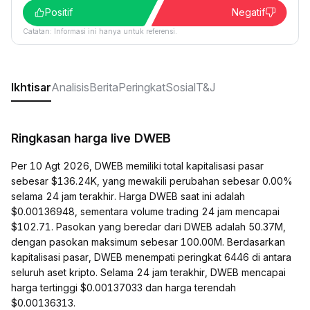
Positif
Negatif
Catatan: Informasi ini hanya untuk referensi.
Ikhtisar
Analisis
Berita
Peringkat
Sosial
T&J
Ringkasan harga live DWEB
Per 10 Agt 2026, DWEB memiliki total kapitalisasi pasar
sebesar $136.24K, yang mewakili perubahan sebesar 0.00%
selama 24 jam terakhir. Harga DWEB saat ini adalah
$0.00136948, sementara volume trading 24 jam mencapai
$102.71. Pasokan yang beredar dari DWEB adalah 50.37M,
dengan pasokan maksimum sebesar 100.00M. Berdasarkan
kapitalisasi pasar, DWEB menempati peringkat 6446 di antara
seluruh aset kripto. Selama 24 jam terakhir, DWEB mencapai
harga tertinggi $0.00137033 dan harga terendah
$0.00136313.