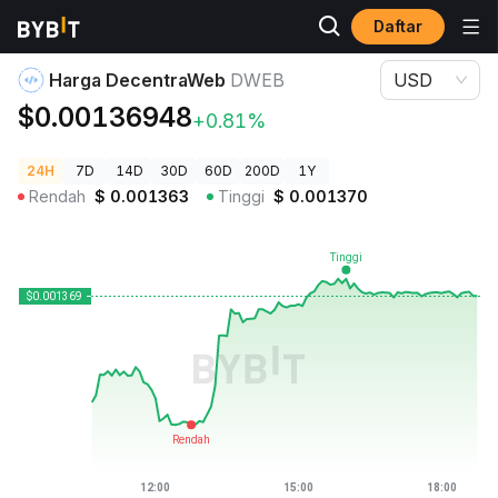
Daftar
Harga Kripto
Harga DecentraWeb DWEB
Harga DecentraWeb
DWEB
USD
$0.00136948
+0.81%
24H
7D
14D
30D
60D
200D
1Y
Rendah
$
0.001363
Tinggi
$
0.001370