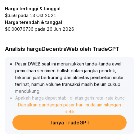
Harga tertinggi & tanggal
$3.56 pada 13 Okt 2021
Harga terendah & tanggal
$0.00076736 pada 26 Jun 2026
Analisis hargaDecentraWeb oleh TradeGPT
Pasar DWEB saat ini menunjukkan tanda-tanda awal
pemulihan sentimen bullish dalam jangka pendek,
tekanan jual berkurang dan aktivitas pembelian mulai
terlihat, namun volume transaksi masih belum cukup
mendukung
.
Apakah harga dapat stabil di atas garis rata-rata kunci
di kisaran 2-2,3 masih perlu diamati dari arus modal
Dapatkan pandangan pasar hari ini dalam hitungan
selanjutnya
.
detik
Tren jangka menengah dan panjang belum
Tanya TradeGPT
terkonfirmasi, memerlukan verifikasi lebih lanjut melalui
struktur harga dan perubahan volume transaksi
.
Disarankan investor tetap optimis secara hati-hati,