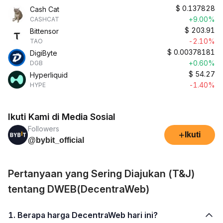
$
0.137828
Cash Cat
+9.00%
CASHCAT
$
203.91
Bittensor
-2.10%
TAO
$
0.00378181
DigiByte
+0.60%
DGB
$
54.27
Hyperliquid
-1.40%
HYPE
Ikuti Kami di Media Sosial
Followers
+
Ikuti
@bybit_official
Pertanyaan yang Sering Diajukan (T&J)
tentang DWEB(DecentraWeb)
1. Berapa harga DecentraWeb hari ini?