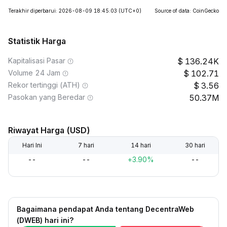
Terakhir diperbarui: 2026-08-09 18:45:03
(UTC+0)
Source of data: CoinGecko
Statistik Harga
Kapitalisasi Pasar
136.24K
Volume 24 Jam
102.71
Rekor tertinggi (ATH)
3.56
Pasokan yang Beredar
50.37M
Riwayat Harga (USD)
Hari Ini
7 hari
14 hari
30 hari
--
--
+3.90%
--
Bagaimana pendapat Anda tentang DecentraWeb
(DWEB) hari ini?