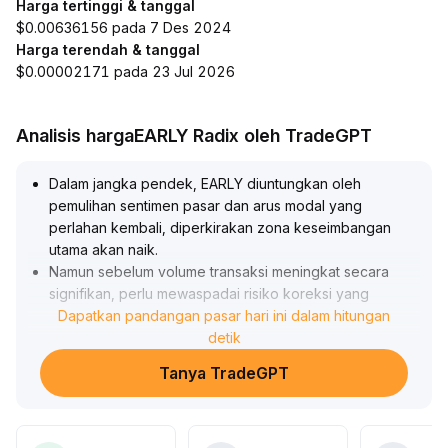
Harga tertinggi & tanggal
$0.00636156 pada 7 Des 2024
Harga terendah & tanggal
$0.00002171 pada 23 Jul 2026
Analisis hargaEARLY Radix oleh TradeGPT
Dalam jangka pendek, EARLY diuntungkan oleh
pemulihan sentimen pasar dan arus modal yang
perlahan kembali, diperkirakan zona keseimbangan
utama akan naik
.
Namun sebelum volume transaksi meningkat secara
signifikan, perlu mewaspadai risiko koreksi yang
disebabkan oleh lonjakan volatilitas, dan perhatikan
Dapatkan pandangan pasar hari ini dalam hitungan
zona support kunci di USD 0,85-0,92
detik
.
Dalam jangka menengah dan panjang, didorong oleh
Tanya TradeGPT
pelonggaran makro dan peningkatan minat institusi
untuk alokasi, tren pasar bullish telah dikonfirmasi,
EARLY memiliki potensi revaluasi nilai yang didorong
oleh resonansi fundamental dan likuiditas
.