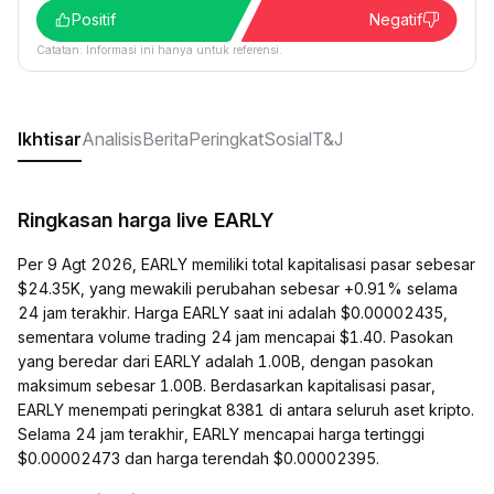
Positif
Negatif
Catatan: Informasi ini hanya untuk referensi.
Ikhtisar
Analisis
Berita
Peringkat
Sosial
T&J
Ringkasan harga live EARLY
Per 9 Agt 2026, EARLY memiliki total kapitalisasi pasar sebesar
$24.35K, yang mewakili perubahan sebesar +0.91% selama
24 jam terakhir. Harga EARLY saat ini adalah $0.00002435,
sementara volume trading 24 jam mencapai $1.40. Pasokan
yang beredar dari EARLY adalah 1.00B, dengan pasokan
maksimum sebesar 1.00B. Berdasarkan kapitalisasi pasar,
EARLY menempati peringkat 8381 di antara seluruh aset kripto.
Selama 24 jam terakhir, EARLY mencapai harga tertinggi
$0.00002473 dan harga terendah $0.00002395.