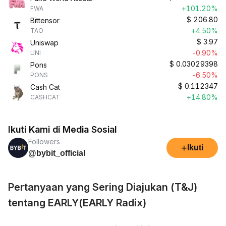
+101.20%
FWA
$
206.80
Bittensor
+4.50%
TAO
$
3.97
Uniswap
-0.90%
UNI
$
0.03029398
Pons
-6.50%
PONS
$
0.112347
Cash Cat
+14.80%
CASHCAT
Ikuti Kami di Media Sosial
Followers
+
Ikuti
@bybit_official
Pertanyaan yang Sering Diajukan (T&J)
tentang EARLY(EARLY Radix)