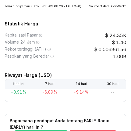
Terakhir diperbarui: 2026-08-09 08:26:21
(UTC+0)
Source of data: CoinGecko
Statistik Harga
Kapitalisasi Pasar
24.35K
Volume 24 Jam
1.40
Rekor tertinggi (ATH)
0.00636156
Pasokan yang Beredar
1.00B
Riwayat Harga (USD)
Hari Ini
7 hari
14 hari
30 hari
+0.91%
-6.09%
-9.14%
--
Bagaimana pendapat Anda tentang EARLY Radix
(EARLY) hari ini?