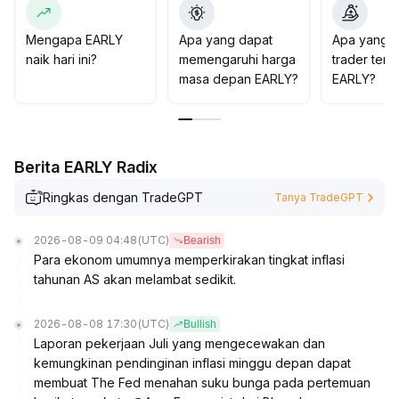
Disarankan agar strategi jangka pendek dilakukan
dengan hati-hati, sedangkan untuk jangka menengah
Mengapa EARLY
Apa yang dapat
Apa yang d
dan panjang dapat secara bertahap meningkatkan
naik hari ini?
memengaruhi harga
trader tent
posisi, mengikuti tren kenaikan industri dan keuntungan
masa depan EARLY?
EARLY?
likuiditas
.
Berita EARLY Radix
Ringkas dengan TradeGPT
Tanya TradeGPT
2026-08-09 04:48
(UTC)
Bearish
Para ekonom umumnya memperkirakan tingkat inflasi
tahunan AS akan melambat sedikit.
2026-08-08 17:30
(UTC)
Bullish
Laporan pekerjaan Juli yang mengecewakan dan
kemungkinan pendinginan inflasi minggu depan dapat
membuat The Fed menahan suku bunga pada pertemuan