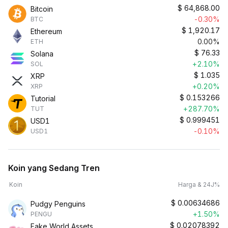
$
64,868.00
Bitcoin
-0.30%
BTC
$
1,920.17
Ethereum
0.00%
ETH
$
76.33
Solana
+2.10%
SOL
$
1.035
XRP
+0.20%
XRP
$
0.153266
Tutorial
+287.70%
TUT
$
0.999451
USD1
-0.10%
USD1
Koin yang Sedang Tren
Koin
Harga & 24J%
$
0.00634686
Pudgy Penguins
+1.50%
PENGU
$
0.02078392
Fake World Assets