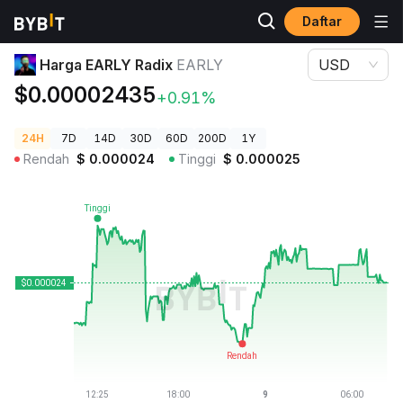
Daftar
Harga Kripto
Harga EARLY Radix EARLY
Harga EARLY Radix
EARLY
USD
$0.00002435
+0.91%
24H
7D
14D
30D
60D
200D
1Y
Rendah
$
0.000024
Tinggi
$
0.000025