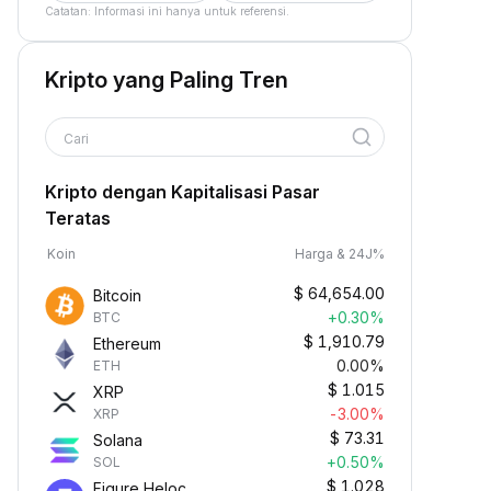
Catatan: Informasi ini hanya untuk referensi.
Kripto yang Paling Tren
Cari
Kripto dengan Kapitalisasi Pasar
Teratas
Koin
Harga & 24J%
$
64,654.00
Bitcoin
+0.30%
BTC
$
1,910.79
Ethereum
0.00%
ETH
$
1.015
XRP
-3.00%
XRP
$
73.31
Solana
+0.50%
SOL
$
1.028
Figure Heloc