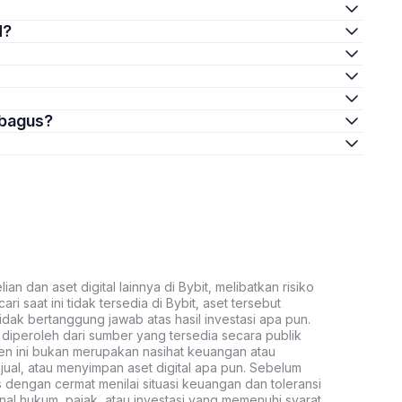
M?
 bagus?
an dan aset digital lainnya di Bybit, melibatkan risiko
ari saat ini tidak tersedia di Bybit, aset tersebut
idak bertanggung jawab atas hasil investasi apa pun.
ni diperoleh dari sumber yang tersedia secara publik
ten ini bukan merupakan nasihat keuangan atau
al, atau menyimpan aset digital apa pun. Sebelum
s dengan cermat menilai situasi keuangan dan toleransi
nal hukum, pajak, atau investasi yang memenuhi syarat