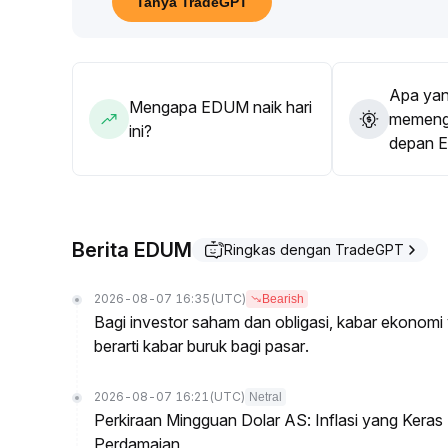
Tanya TradeGPT
validitas pembalikan tren
.
Apa yan
Mengapa EDUM naik hari
memenga
ini?
depan 
Berita EDUM
Ringkas dengan TradeGPT
2026-08-07 16:35
(UTC)
Bearish
Bagi investor saham dan obligasi, kabar ekonomi y
berarti kabar buruk bagi pasar.
2026-08-07 16:21
(UTC)
Netral
Perkiraan Mingguan Dolar AS: Inflasi yang Kera
Perdamaian