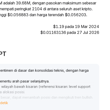
M adalah 39.68M, dengan pasokan maksimum sebesar
mpati peringkat 2104 di antara seluruh aset kripto.
tinggi $0.056883 dan harga terendah $0.056203.
$1.19 pada 19 Mar 2024
$0.01163136 pada 27 Jul 2026
GPT
entimen di dasar dan konsolidasi teknis, dengan harga
penentu arah pasar selanjutnya
.
wilayah bawah kisaran (referensi kisaran: level support
 alokasi posisi
.
esar, dapat menambah posisi dan mengikuti tren bullish
.
detik
imen, sebaiknya segera cut loss
.
n-chain sebagai verifikasi terhadap keberlanjutan dan