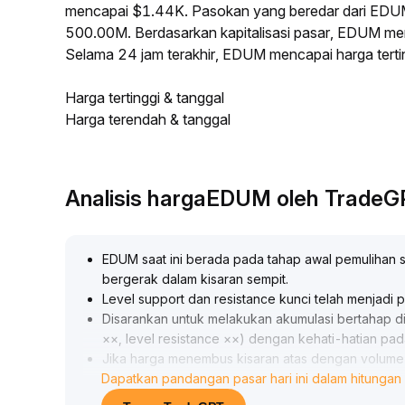
mencapai $1.44K. Pasokan yang beredar dari EDU
500.00M. Berdasarkan kapitalisasi pasar, EDUM mene
Selama 24 jam terakhir, EDUM mencapai harga ter
Harga tertinggi & tanggal
Harga terendah & tanggal
Analisis hargaEDUM oleh Trade
EDUM saat ini berada pada tahap awal pemulihan s
bergerak dalam kisaran sempit
.
Level support dan resistance kunci telah menjadi 
Disarankan untuk melakukan akumulasi bertahap di 
××, level resistance ××) dengan kehati-hatian pada
Jika harga menembus kisaran atas dengan volume b
Dapatkan pandangan pasar hari ini dalam hitungan 
Jika menembus support disertai memburuknya sent
Perhatikan perubahan volume transaksi dan data o