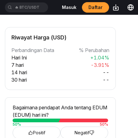
🔥
BTC/USDT
Daftar
Masuk
🔥
ETH/USDT
Riwayat Harga (USD)
Perbandingan Data
% Perubahan
Hari Ini
+1.04%
7 hari
-3.91%
14 hari
--
30 hari
--
Bagaimana pendapat Anda tentang EDUM
(EDUM) hari ini?
50
%
50
%
Positif
Negatif