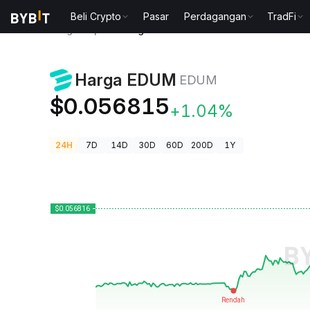
Beli Crypto
Pasar
Perdagangan
TradFi
Harga Kripto
Harga EDUM EDUM
Harga EDUM
EDUM
$0.056815
+1.04%
24H
7D
14D
30D
60D
200D
1Y