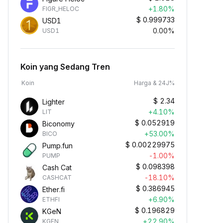
+1.80%
FIGR_HELOC
$
0.999733
USD1
0.00%
USD1
Koin yang Sedang Tren
Koin
Harga & 24J%
$
2.34
Lighter
+4.10%
LIT
$
0.052919
Biconomy
+53.00%
BICO
$
0.00229975
Pump.fun
-1.00%
PUMP
$
0.098398
Cash Cat
-18.10%
CASHCAT
$
0.386945
Ether.fi
+6.90%
ETHFI
$
0.196829
KGeN
+22.90%
KGEN