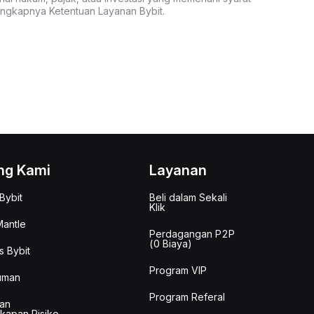
lengkapnya Ketentuan Layanan Bybit.
ng Kami
Layanan
Bybit
Beli dalam Sekali
Klik
antle
Perdagangan P2P
(0 Biaya)
s Bybit
Program VIP
uman
Program Referal
an
kapan Risiko