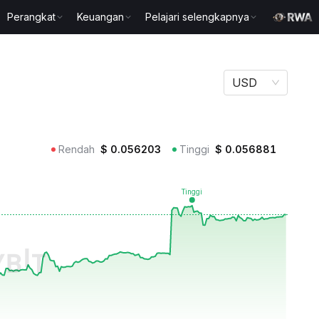
Perangkat
Keuangan
Pelajari selengkapnya
USD
Rendah
$
0.056203
Tinggi
$
0.056881