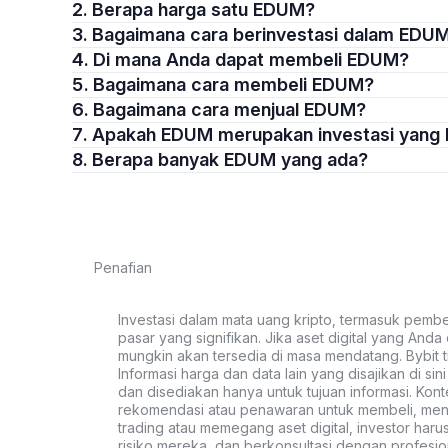
2. Berapa harga satu EDUM?
3. Bagaimana cara berinvestasi dalam EDU
4. Di mana Anda dapat membeli EDUM?
5. Bagaimana cara membeli EDUM?
6. Bagaimana cara menjual EDUM?
7. Apakah EDUM merupakan investasi yang
8. Berapa banyak EDUM yang ada?
Penafian
Investasi dalam mata uang kripto, termasuk pembeli
pasar yang signifikan. Jika aset digital yang Anda c
mungkin akan tersedia di masa mendatang. Bybit t
Informasi harga dan data lain yang disajikan di si
dan disediakan hanya untuk tujuan informasi. Kon
rekomendasi atau penawaran untuk membeli, menju
trading atau memegang aset digital, investor haru
risiko mereka, dan berkonsultasi dengan profesio