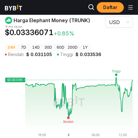
Daftar
Harga Kripto
Harga Elephant Money (TRUNK) TRUNK
Harga Elephant Money (TRUNK)
USD
TRUNK
$0.03336071
+0.85%
24H
7D
14D
30D
60D
200D
1Y
Rendah
$
0.031105
Tinggi
$
0.033536