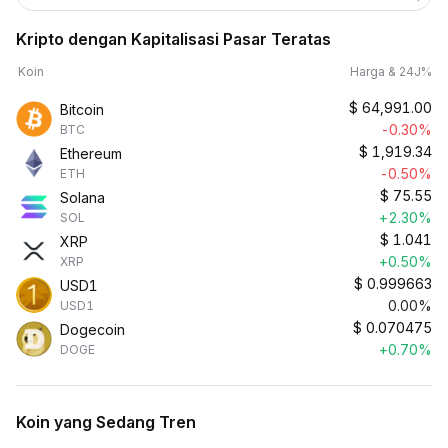
Kripto dengan Kapitalisasi Pasar Teratas
Koin
Harga & 24J%
$
64,991.00
Bitcoin
-0.30%
BTC
$
1,919.34
Ethereum
-0.50%
ETH
$
75.55
Solana
+2.30%
SOL
$
1.041
XRP
+0.50%
XRP
$
0.999663
USD1
0.00%
USD1
$
0.070475
Dogecoin
+0.70%
DOGE
Koin yang Sedang Tren