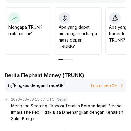
dari candle periodik muncul, barulah perlahan-lahan
menambah alokasi
.
Langkah ini membantu mengurangi risiko breakout palsu
dan meningkatkan efisiensi penggunaan dana
.
Mengapa TRUNK
Apa yang dapat
Apa yang d
naik hari ini?
memengaruhi harga
trader tent
masa depan
TRUNK?
TRUNK?
Berita Elephant Money (TRUNK)
Ringkas dengan TradeGPT
Tanya TradeGPT
2026-08-08 13:17
(UTC)
Netral
Mengapa Seorang Ekonom Teratas Berpendapat Perang
Inflasi The Fed Tidak Bisa Dimenangkan dengan Kenaikan
Suku Bunga