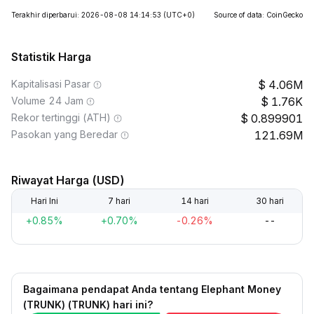
Terakhir diperbarui: 2026-08-08 14:14:53
(UTC+0)
Source of data: CoinGecko
Statistik Harga
Kapitalisasi Pasar
4.06M
Volume 24 Jam
1.76K
Rekor tertinggi (ATH)
0.899901
Pasokan yang Beredar
121.69M
Riwayat Harga (USD)
Hari Ini
7 hari
14 hari
30 hari
+0.85%
+0.70%
-0.26%
--
Bagaimana pendapat Anda tentang Elephant Money
(TRUNK) (TRUNK) hari ini?