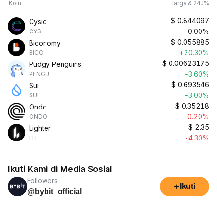
Koin
Harga & 24J%
$
0.844097
Cysic
0.00%
CYS
$
0.055885
Biconomy
+20.30%
BICO
$
0.00623175
Pudgy Penguins
+3.60%
PENGU
$
0.693546
Sui
+3.00%
SUI
$
0.35218
Ondo
-0.20%
ONDO
$
2.35
Lighter
-4.30%
LIT
Ikuti Kami di Media Sosial
Followers
+
Ikuti
@bybit_official