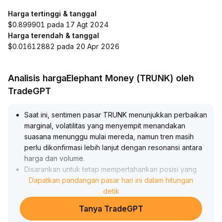
Harga tertinggi & tanggal
$0.899901 pada 17 Agt 2024
Harga terendah & tanggal
$0.01612882 pada 20 Apr 2026
Analisis hargaElephant Money (TRUNK) oleh
TradeGPT
Saat ini, sentimen pasar TRUNK menunjukkan perbaikan
marginal, volatilitas yang menyempit menandakan
suasana menunggu mulai mereda, namun tren masih
perlu dikonfirmasi lebih lanjut dengan resonansi antara
harga dan volume
.
Disarankan untuk tetap mempertahankan posisi yang
hati-hati dalam jangka pendek, menetapkan stop loss
Dapatkan pandangan pasar hari ini dalam hitungan
secara ketat, dan fokus pada level support-resistance
detik
kunci serta perubahan volume transaksi; tunggu hingga
Tanya TradeGPT
lebar Bollinger Bands melebar dan sinyal konsolidasi