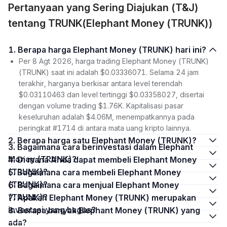
Pertanyaan yang Sering Diajukan (T&J)
tentang TRUNK(Elephant Money (TRUNK))
1. Berapa harga Elephant Money (TRUNK) hari ini?
Per 8 Agt 2026, harga trading Elephant Money (TRUNK)
(TRUNK) saat ini adalah $0.03336071. Selama 24 jam
terakhir, harganya berkisar antara level terendah
$0.03110463 dan level tertinggi $0.03358027, disertai
dengan volume trading $1.76K. Kapitalisasi pasar
keseluruhan adalah $4.06M, menempatkannya pada
peringkat #1714 di antara mata uang kripto lainnya.
2. Berapa harga satu Elephant Money (TRUNK)?
3. Bagaimana cara berinvestasi dalam Elephant
Money (TRUNK)?
4. Di mana Anda dapat membeli Elephant Money
(TRUNK)?
5. Bagaimana cara membeli Elephant Money
(TRUNK)?
6. Bagaimana cara menjual Elephant Money
(TRUNK)?
7. Apakah Elephant Money (TRUNK) merupakan
investasi yang bagus?
8. Berapa banyak Elephant Money (TRUNK) yang
ada?