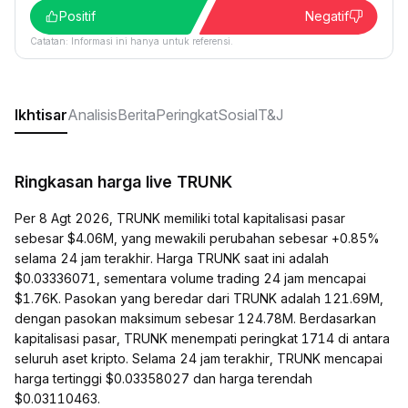
Positif
Negatif
Catatan: Informasi ini hanya untuk referensi.
Ikhtisar
Analisis
Berita
Peringkat
Sosial
T&J
Ringkasan harga live TRUNK
Per 8 Agt 2026, TRUNK memiliki total kapitalisasi pasar
sebesar $4.06M, yang mewakili perubahan sebesar +0.85%
selama 24 jam terakhir. Harga TRUNK saat ini adalah
$0.03336071, sementara volume trading 24 jam mencapai
$1.76K. Pasokan yang beredar dari TRUNK adalah 121.69M,
dengan pasokan maksimum sebesar 124.78M. Berdasarkan
kapitalisasi pasar, TRUNK menempati peringkat 1714 di antara
seluruh aset kripto. Selama 24 jam terakhir, TRUNK mencapai
harga tertinggi $0.03358027 dan harga terendah
$0.03110463.