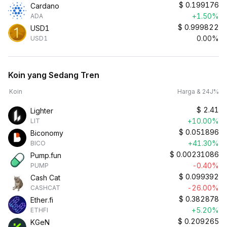
$
0.199176
Cardano
+1.50%
ADA
$
0.999822
USD1
0.00%
USD1
Koin yang Sedang Tren
Koin
Harga & 24J%
$
2.41
Lighter
+10.00%
LIT
$
0.051896
Biconomy
+41.30%
BICO
$
0.00231086
Pump.fun
-0.40%
PUMP
$
0.099392
Cash Cat
-26.00%
CASHCAT
$
0.382878
Ether.fi
+5.20%
ETHFI
$
0.209265
KGeN