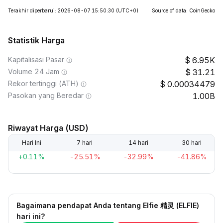
Terakhir diperbarui: 2026-08-07 15:50:30
(UTC+0)
Source of data: CoinGecko
Statistik Harga
Kapitalisasi Pasar
6.95K
Volume 24 Jam
31.21
Rekor tertinggi (ATH)
0.00034479
Pasokan yang Beredar
1.00B
Riwayat Harga (USD)
Hari Ini
7 hari
14 hari
30 hari
+0.11%
-25.51%
-32.99%
-41.86%
Bagaimana pendapat Anda tentang Elfie 精灵 (ELFIE)
hari ini?