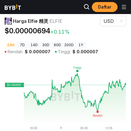
Daftar
Harga Kripto
Harga Elfie 精灵 ELFIE
Harga Elfie 精灵
ELFIE
USD
$0.00000694
+0.11%
24H
7D
14D
30D
60D
200D
1Y
Rendah
$
0.000007
Tinggi
$
0.000007