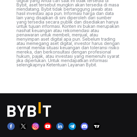
digital yang Anda cari saat ini tidak tersedia di
Bybit, aset tersebut mungkin akan tersedia di masa
mendatang. Bybit tidak bertanggung jawab atas
hasil investasi apa pun. Informasi harga dan data
lain yang disajikan di sini diperoleh dari sumber
yang tersedia secara publik dan disediakan hanya
untuk tujuan informasi. Konten ini bukan merupakan
nasihat keuangan atau rekomendasi atau
penawaran untuk membeli, menjual, atau
menyimpan aset digital apa pun. Sebelum trading
atau memegang aset digital, investor harus dengan
cermat menilai situasi keuangan dan toleransi risiko
mereka, dan berkonsultasi dengan profesional
hukum, pajak, atau investasi yang memenuhi syarat
jika diperlukan. Untuk mendapatkan informasi
selengkapnya Ketentuan Layanan Bybit.