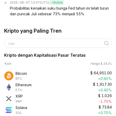
2026-08-07 13:57
(UTC)
Bullish
Probabilitas kenaikan suku bunga Fed tahun ini telah turun
dari puncak Juli sebesar 73% menjadi 55%
Kripto yang Paling Tren
Cari
Kripto dengan Kapitalisasi Pasar Teratas
Koin
Harga & 24J%
$
64,951.00
Bitcoin
+0.90%
BTC
$
1,917.30
Ethereum
+0.40%
ETH
$
1.026
XRP
-1.70%
XRP
$
73.84
Solana
+0.70%
SOL