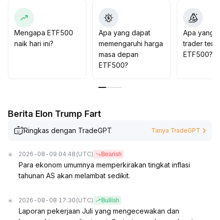
Dari sisi operasional, perlu mengamati dengan cermat
data makro dan indikator risiko pasar
.
Untuk jangka pendek, perhatikan area 4900-5200
Mengapa ETF500
Apa yang dapat
Apa yang d
poin, lakukan akumulasi bertahap saat harga turun,
naik hari ini?
memengaruhi harga
trader tent
namun alokasi utama tetap secara defensif dengan
masa depan
ETF500?
penyesuaian posisi secara fleksibel untuk menghadapi
ETF500?
perubahan pasar
.
Berita Elon Trump Fart
Ringkas dengan TradeGPT
Tanya TradeGPT
2026-08-09 04:48
(UTC)
Bearish
Para ekonom umumnya memperkirakan tingkat inflasi
tahunan AS akan melambat sedikit.
2026-08-08 17:30
(UTC)
Bullish
Laporan pekerjaan Juli yang mengecewakan dan