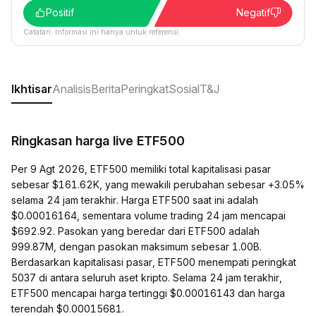
Positif
Negatif
Catatan: Informasi ini hanya untuk referensi.
Ikhtisar
Analisis
Berita
Peringkat
Sosial
T&J
Ringkasan harga live ETF500
Per 9 Agt 2026, ETF500 memiliki total kapitalisasi pasar
sebesar $161.62K, yang mewakili perubahan sebesar +3.05%
selama 24 jam terakhir. Harga ETF500 saat ini adalah
$0.00016164, sementara volume trading 24 jam mencapai
$692.92. Pasokan yang beredar dari ETF500 adalah
999.87M, dengan pasokan maksimum sebesar 1.00B.
Berdasarkan kapitalisasi pasar, ETF500 menempati peringkat
5037 di antara seluruh aset kripto. Selama 24 jam terakhir,
ETF500 mencapai harga tertinggi $0.00016143 dan harga
terendah $0.00015681.