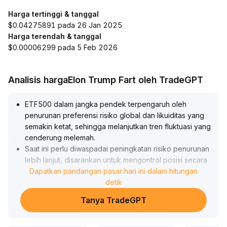
Harga tertinggi & tanggal
$0.04275891 pada 26 Jan 2025
Harga terendah & tanggal
$0.00006299 pada 5 Feb 2026
Analisis hargaElon Trump Fart oleh TradeGPT
ETF500 dalam jangka pendek terpengaruh oleh
penurunan preferensi risiko global dan likuiditas yang
semakin ketat, sehingga melanjutkan tren fluktuasi yang
cenderung melemah
.
Saat ini perlu diwaspadai peningkatan risiko penurunan
lebih lanjut, disarankan untuk mengontrol posisi secara
hati-hati dan menunggu hingga sentimen pasar stabil
Dapatkan pandangan pasar hari ini dalam hitungan
.
Dalam jangka menengah, meskipun ketidakpastian
detik
makro dan risiko kredit masih ada, struktur alokasi aset
Tanya TradeGPT
menunjukkan tanda-tanda pergeseran ke arah defensif
.
Setelah koreksi tahap sementara, ETF500 memiliki nilai
alokasi
.