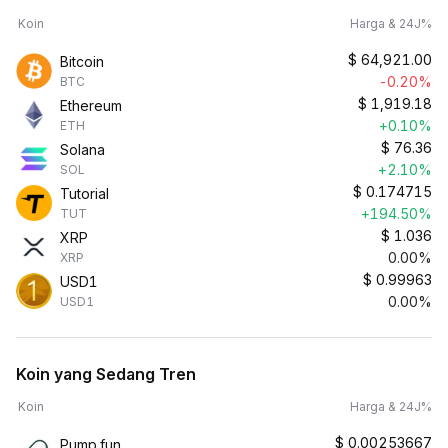
Koin
Harga & 24J%
$
64,921.00
Bitcoin
-0.20%
BTC
$
1,919.18
Ethereum
+0.10%
ETH
$
76.36
Solana
+2.10%
SOL
$
0.174715
Tutorial
+194.50%
TUT
$
1.036
XRP
0.00%
XRP
$
0.99963
USD1
0.00%
USD1
Koin yang Sedang Tren
Koin
Harga & 24J%
$
0.00253667
Pump.fun