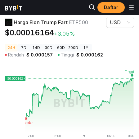
Daftar
Harga Kripto
Harga Elon Trump Fart ETF500
Harga Elon Trump Fart
ETF500
USD
$0.00016164
+3.05%
24H
7D
14D
30D
60D
200D
1Y
Rendah
$
0.000157
Tinggi
$
0.000162