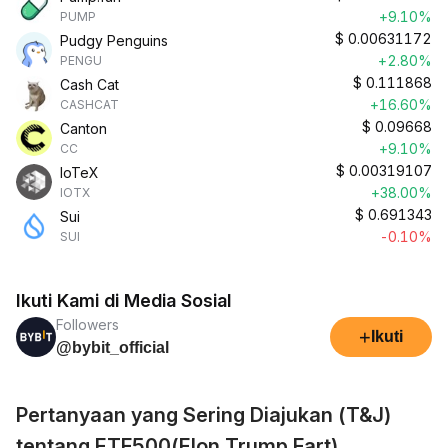
+9.10%
PUMP
$
0.00631172
Pudgy Penguins
+2.80%
PENGU
$
0.111868
Cash Cat
+16.60%
CASHCAT
$
0.09668
Canton
+9.10%
CC
$
0.00319107
IoTeX
+38.00%
IOTX
$
0.691343
Sui
-0.10%
SUI
Ikuti Kami di Media Sosial
Followers
+
Ikuti
@bybit_official
Pertanyaan yang Sering Diajukan (T&J)
tentang ETF500(Elon Trump Fart)