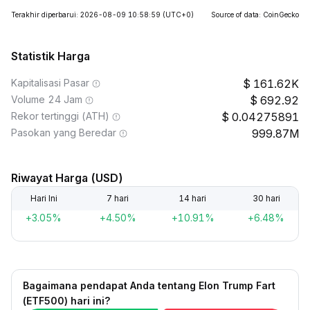
Terakhir diperbarui: 2026-08-09 10:58:59
(UTC+0)
Source of data: CoinGecko
Statistik Harga
Kapitalisasi Pasar
161.62K
Volume 24 Jam
692.92
Rekor tertinggi (ATH)
0.04275891
Pasokan yang Beredar
999.87M
Riwayat Harga (USD)
Hari Ini
7 hari
14 hari
30 hari
+3.05%
+4.50%
+10.91%
+6.48%
Bagaimana pendapat Anda tentang Elon Trump Fart
(ETF500) hari ini?