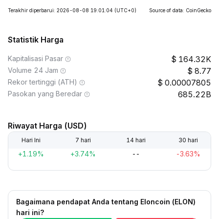
Terakhir diperbarui: 2026-08-08 19:01:04
(UTC+0)
Source of data: CoinGecko
Statistik Harga
Kapitalisasi Pasar
164.32K
Volume 24 Jam
8.77
Rekor tertinggi (ATH)
0.00007805
Pasokan yang Beredar
685.22B
Riwayat Harga (USD)
Hari Ini
7 hari
14 hari
30 hari
+1.19%
+3.74%
--
-3.63%
Bagaimana pendapat Anda tentang Eloncoin (ELON)
hari ini?