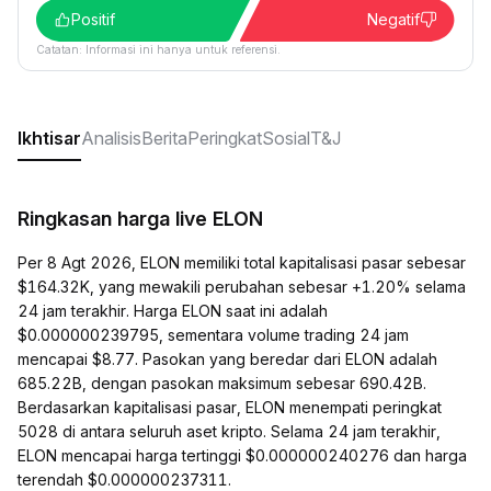
Positif
Negatif
Catatan: Informasi ini hanya untuk referensi.
Ikhtisar
Analisis
Berita
Peringkat
Sosial
T&J
Ringkasan harga live ELON
Per 8 Agt 2026, ELON memiliki total kapitalisasi pasar sebesar
$164.32K, yang mewakili perubahan sebesar +1.20% selama
24 jam terakhir. Harga ELON saat ini adalah
$0.000000239795, sementara volume trading 24 jam
mencapai $8.77. Pasokan yang beredar dari ELON adalah
685.22B, dengan pasokan maksimum sebesar 690.42B.
Berdasarkan kapitalisasi pasar, ELON menempati peringkat
5028 di antara seluruh aset kripto. Selama 24 jam terakhir,
ELON mencapai harga tertinggi $0.000000240276 dan harga
terendah $0.000000237311.