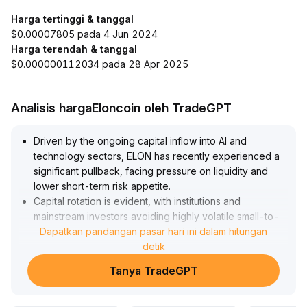
Harga tertinggi & tanggal
$0.00007805 pada 4 Jun 2024
Harga terendah & tanggal
$0.000000112034 pada 28 Apr 2025
Analisis hargaEloncoin oleh TradeGPT
Driven by the ongoing capital inflow into AI and
technology sectors, ELON has recently experienced a
significant pullback, facing pressure on liquidity and
lower short-term risk appetite
.
Capital rotation is evident, with institutions and
mainstream investors avoiding highly volatile small-to-
mid-cap tokens
Dapatkan pandangan pasar hari ini dalam hitungan
.
Without sustained fundamental catalysts, ELON is
detik
struggling to reverse its downtrend
.
Tanya TradeGPT
Currently, $0
.
0624 serves as the key support level; a breakdown
may trigger another wave of decline, while holding