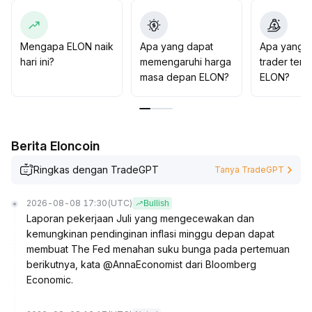
above may see price recovery in the $0
.
075–$0
.
082 range
.
Mengapa ELON naik
Apa yang dapat
Apa yang d
It is recommended to monitor trading volume and
hari ini?
memengaruhi harga
trader tent
project developments, remain cautious in the short term,
masa depan ELON?
ELON?
and patiently wait for fundamental catalysts or key
technical signals before entering
.
Berita Eloncoin
Ringkas dengan TradeGPT
Tanya TradeGPT
2026-08-08 17:30
(UTC)
Bullish
Laporan pekerjaan Juli yang mengecewakan dan
kemungkinan pendinginan inflasi minggu depan dapat
membuat The Fed menahan suku bunga pada pertemuan
berikutnya, kata @AnnaEconomist dari Bloomberg
Economic.