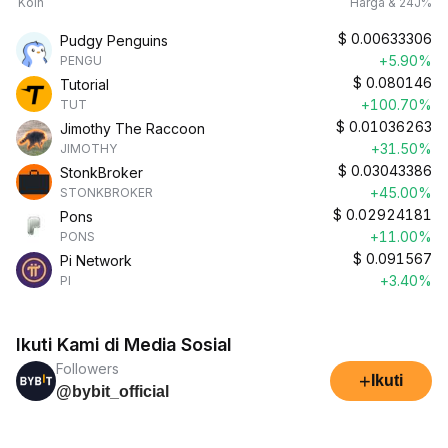
Koin
Harga & 24J%
$
0.00633306
Pudgy Penguins
+5.90%
PENGU
$
0.080146
Tutorial
+100.70%
TUT
$
0.01036263
Jimothy The Raccoon
+31.50%
JIMOTHY
$
0.03043386
StonkBroker
+45.00%
STONKBROKER
$
0.02924181
Pons
+11.00%
PONS
$
0.091567
Pi Network
+3.40%
PI
Ikuti Kami di Media Sosial
Followers
+
Ikuti
@bybit_official