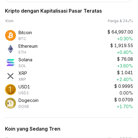
Kripto dengan Kapitalisasi Pasar Teratas
Koin
Harga & 24J%
$
64,997.00
Bitcoin
+0.30%
BTC
$
1,919.55
Ethereum
+0.40%
ETH
$
76.08
Solana
+3.60%
SOL
$
1.041
XRP
+2.40%
XRP
$
0.9995
USD1
0.00%
USD1
$
0.0709
Dogecoin
+1.70%
DOGE
Koin yang Sedang Tren