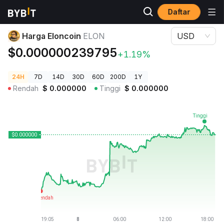
Daftar
Harga Kripto
Harga Eloncoin ELON
Harga Eloncoin
ELON
USD
$0.000000239795
+1.19%
24H
7D
14D
30D
60D
200D
1Y
Rendah
$
0.000000
Tinggi
$
0.000000