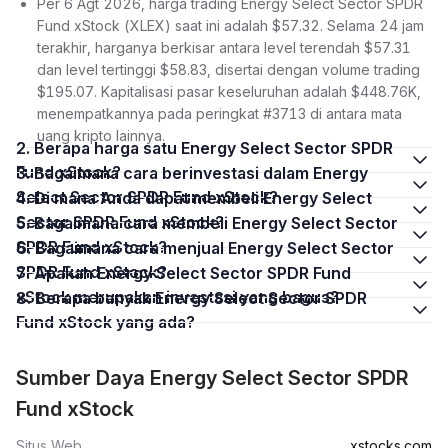
Per 6 Agt 2026, harga trading Energy Select Sector SPDR
Fund xStock (XLEX) saat ini adalah $57.32. Selama 24 jam
terakhir, harganya berkisar antara level terendah $57.31
dan level tertinggi $58.83, disertai dengan volume trading
$195.07. Kapitalisasi pasar keseluruhan adalah $448.76K,
menempatkannya pada peringkat #3713 di antara mata
uang kripto lainnya.
2. Berapa harga satu Energy Select Sector SPDR
Fund xStock?
3. Bagaimana cara berinvestasi dalam Energy
Select Sector SPDR Fund xStock?
4. Di mana Anda dapat membeli Energy Select
Sector SPDR Fund xStock?
5. Bagaimana cara membeli Energy Select Sector
SPDR Fund xStock?
6. Bagaimana cara menjual Energy Select Sector
SPDR Fund xStock?
7. Apakah Energy Select Sector SPDR Fund
xStock merupakan investasi yang bagus?
8. Berapa banyak Energy Select Sector SPDR
Fund xStock yang ada?
Sumber Daya Energy Select Sector SPDR
Fund xStock
Situs Web
xstocks.com