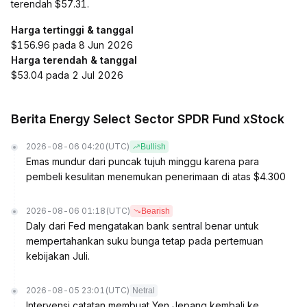
terendah $57.31.
Harga tertinggi & tanggal
$156.96 pada 8 Jun 2026
Harga terendah & tanggal
$53.04 pada 2 Jul 2026
Berita Energy Select Sector SPDR Fund xStock
2026-08-06 04:20
(UTC)
Bullish
Emas mundur dari puncak tujuh minggu karena para
pembeli kesulitan menemukan penerimaan di atas $4.300
2026-08-06 01:18
(UTC)
Bearish
Daly dari Fed mengatakan bank sentral benar untuk
mempertahankan suku bunga tetap pada pertemuan
kebijakan Juli.
2026-08-05 23:01
(UTC)
Netral
Intervensi catatan membuat Yen Jepang kembali ke