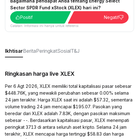
Bagaimana pendapat Anda tentang Energy Select
Sector SPDR Fund xStock (XLEX) hari ini?
Positif
Negatif
Catatan: Informasi ini hanya untuk referensi.
Ikhtisar
Berita
Peringkat
Sosial
T&J
Ringkasan harga live XLEX
Per 6 Agt 2026, XLEX memiliki total kapitalisasi pasar sebesar
$448.76K, yang mewakili perubahan sebesar 0.00% selama
24 jam terakhir. Harga XLEX saat ini adalah $57.32, sementara
volume trading 24 jam mencapai $195.07. Pasokan yang
beredar dari XLEX adalah 7.83K, dengan pasokan maksimum
sebesar --. Berdasarkan kapitalisasi pasar, XLEX menempati
peringkat 3713 di antara seluruh aset kripto. Selama 24 jam
terakhir, XLEX mencapai harga tertinggi $58.83 dan harga