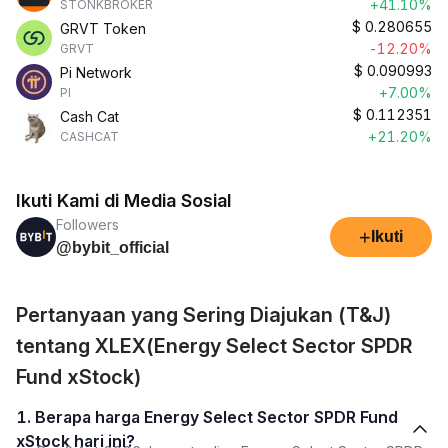
+41.10%
STONKBROKER
$
0.280655
GRVT Token
-12.20%
GRVT
$
0.090993
Pi Network
+7.00%
PI
$
0.112351
Cash Cat
+21.20%
CASHCAT
Ikuti Kami di Media Sosial
Followers
+
Ikuti
@bybit_official
Pertanyaan yang Sering Diajukan (T&J)
tentang XLEX(Energy Select Sector SPDR
Fund xStock)
1. Berapa harga Energy Select Sector SPDR Fund
xStock hari ini?