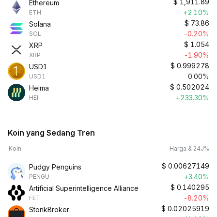
$
1,911.89
Ethereum
+2.10%
ETH
$
73.86
Solana
-0.20%
SOL
$
1.054
XRP
-1.90%
XRP
$
0.999278
USD1
0.00%
USD1
$
0.502024
Heima
+233.30%
HEI
Koin yang Sedang Tren
Koin
Harga & 24J%
$
0.00627149
Pudgy Penguins
+3.40%
PENGU
$
0.140295
Artificial Superintelligence Alliance
-8.20%
FET
$
0.02025919
StonkBroker