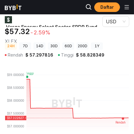
Daftar
Harga Kripto
Harga Energy Select Sector SPDR Fund xStock XLEX
USD
Harga Energy Select Sector SPDR Fund
$57.32
-2.59%
xStock
XLEX
24H
7D
14D
30D
60D
200D
1Y
Rendah
$
57.297816
Tinggi
$
58.828349