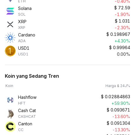
-0.40%
ETH
$
72.59
Solana
-1.90%
SOL
$
1.031
XRP
-2.30%
XRP
$
0.198967
Cardano
+4.30%
ADA
$
0.99964
USD1
0.00%
USD1
Koin yang Sedang Tren
Koin
Harga & 24J%
$
0.02884863
Hashflow
+59.90%
HFT
$
0.093671
Cash Cat
-13.60%
CASHCAT
$
0.091304
Canton
-13.30%
CC