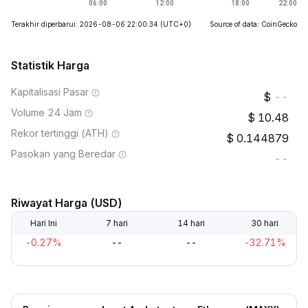
Terakhir diperbarui: 2026-08-06 22:00:34
(UTC+0)
Source of data: CoinGecko
Statistik Harga
Kapitalisasi Pasar
--
Volume 24 Jam
10.48
Rekor tertinggi (ATH)
0.144879
Pasokan yang Beredar
--
Riwayat Harga (USD)
Hari Ini
7 hari
14 hari
30 hari
-0.27%
--
--
-32.71%