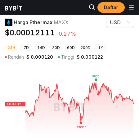
Daftar
Harga Kripto
Harga Ethermax MAXX
Harga Ethermax
MAXX
USD
$0.00012111
-0.27%
24H
7D
14D
30D
60D
200D
1Y
Rendah
$
0.000120
Tinggi
$
0.000122