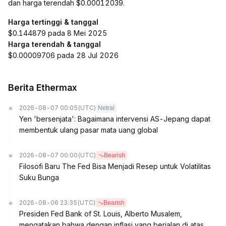
dan harga terendah $0.00012039.
Harga tertinggi & tanggal
$0.144879 pada 8 Mei 2025
Harga terendah & tanggal
$0.00009706 pada 28 Jul 2026
Berita Ethermax
2026-08-07 00:05
(UTC)
Netral
Yen 'bersenjata': Bagaimana intervensi AS-Jepang dapat
membentuk ulang pasar mata uang global
2026-08-07 00:00
(UTC)
Bearish
Filosofi Baru The Fed Bisa Menjadi Resep untuk Volatilitas
Suku Bunga
2026-08-06 23:35
(UTC)
Bearish
Presiden Fed Bank of St. Louis, Alberto Musalem,
mengatakan bahwa dengan inflasi yang berjalan di atas