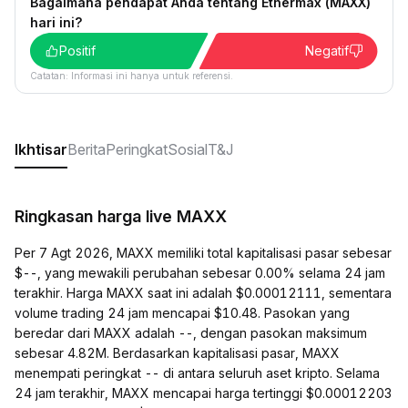
Bagaimana pendapat Anda tentang Ethermax (MAXX)
hari ini?
Positif
Negatif
Catatan: Informasi ini hanya untuk referensi.
Ikhtisar
Berita
Peringkat
Sosial
T&J
Ringkasan harga live MAXX
Per 7 Agt 2026, MAXX memiliki total kapitalisasi pasar sebesar
$--, yang mewakili perubahan sebesar 0.00% selama 24 jam
terakhir. Harga MAXX saat ini adalah $0.00012111, sementara
volume trading 24 jam mencapai $10.48. Pasokan yang
beredar dari MAXX adalah --, dengan pasokan maksimum
sebesar 4.82M. Berdasarkan kapitalisasi pasar, MAXX
menempati peringkat -- di antara seluruh aset kripto. Selama
24 jam terakhir, MAXX mencapai harga tertinggi $0.00012203