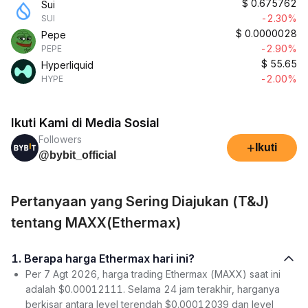
$
0.675762
Sui
-2.30%
SUI
$
0.0000028
Pepe
-2.90%
PEPE
$
55.65
Hyperliquid
-2.00%
HYPE
Ikuti Kami di Media Sosial
Followers
+
Ikuti
@bybit_official
Pertanyaan yang Sering Diajukan (T&J)
tentang MAXX(Ethermax)
1. Berapa harga Ethermax hari ini?
Per 7 Agt 2026, harga trading Ethermax (MAXX) saat ini
adalah $0.00012111. Selama 24 jam terakhir, harganya
berkisar antara level terendah $0.00012039 dan level