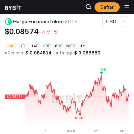
Daftar
Harga Kripto
Harga EurocoinToken ECTE
Harga EurocoinToken
ECTE
USD
$0.08574
-0.21%
24H
7D
14D
30D
60D
200D
1Y
Rendah
$
0.084814
Tinggi
$
0.086889