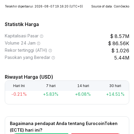
Terakhir diperbarui: 2026-08-07 19:16:20
(UTC+0)
Source of data: CoinGecko
Statistik Harga
Kapitalisasi Pasar
8.57M
Volume 24 Jam
86.56K
Rekor tertinggi (ATH)
1.026
Pasokan yang Beredar
5.44M
Riwayat Harga (USD)
Hari Ini
7 hari
14 hari
30 hari
-0.21%
+5.83%
+6.08%
+14.51%
Bagaimana pendapat Anda tentang EurocoinToken
(ECTE) hari ini?