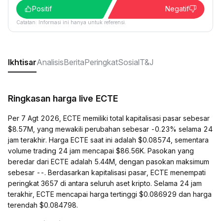
Positif
Negatif
Catatan: Informasi ini hanya untuk referensi.
Ikhtisar
Analisis
Berita
Peringkat
Sosial
T&J
Ringkasan harga live ECTE
Per 7 Agt 2026, ECTE memiliki total kapitalisasi pasar sebesar
$8.57M, yang mewakili perubahan sebesar -0.23% selama 24
jam terakhir. Harga ECTE saat ini adalah $0.08574, sementara
volume trading 24 jam mencapai $86.56K. Pasokan yang
beredar dari ECTE adalah 5.44M, dengan pasokan maksimum
sebesar --. Berdasarkan kapitalisasi pasar, ECTE menempati
peringkat 3657 di antara seluruh aset kripto. Selama 24 jam
terakhir, ECTE mencapai harga tertinggi $0.086929 dan harga
terendah $0.084798.