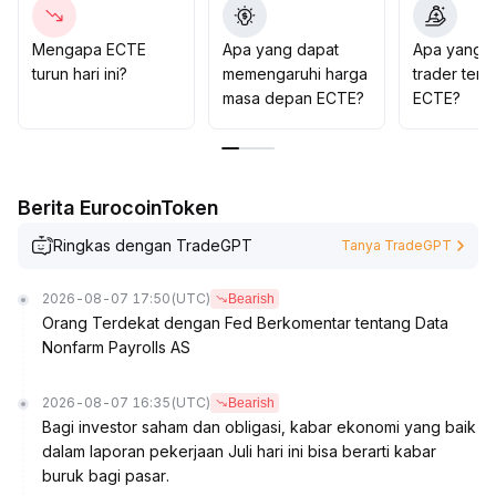
menunggu harga dan volume menembus resistensi
utama sebelum melakukan follow up
.
Mengapa ECTE
Apa yang dapat
Apa yang d
Sepanjang proses harus disiplin dalam pengelolaan
turun hari ini?
memengaruhi harga
trader tent
risiko, agar rebound yang gagal tidak menyebabkan
masa depan ECTE?
ECTE?
penurunan lebih lanjut
.
Berita EurocoinToken
Ringkas dengan TradeGPT
Tanya TradeGPT
2026-08-07 17:50
(UTC)
Bearish
Orang Terdekat dengan Fed Berkomentar tentang Data
Nonfarm Payrolls AS
2026-08-07 16:35
(UTC)
Bearish
Bagi investor saham dan obligasi, kabar ekonomi yang baik
dalam laporan pekerjaan Juli hari ini bisa berarti kabar
buruk bagi pasar.