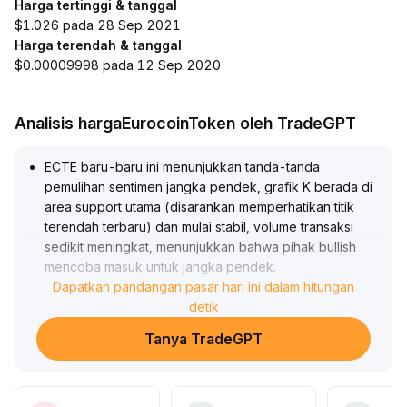
Harga tertinggi & tanggal
$1.026 pada 28 Sep 2021
Harga terendah & tanggal
$0.00009998 pada 12 Sep 2020
Analisis hargaEurocoinToken oleh TradeGPT
ECTE baru-baru ini menunjukkan tanda-tanda
pemulihan sentimen jangka pendek, grafik K berada di
area support utama (disarankan memperhatikan titik
terendah terbaru) dan mulai stabil, volume transaksi
sedikit meningkat, menunjukkan bahwa pihak bullish
mencoba masuk untuk jangka pendek
.
Namun perlu diperhatikan, struktur harga saat ini masih
Dapatkan pandangan pasar hari ini dalam hitungan
berada pada fase konsolidasi rendah, keberlanjutan
detik
dan efektivitas rebound masih perlu dikonfirmasi oleh
Tanya TradeGPT
volume dan harga secara bersamaan
.
Dalam operasional, posisi kecil dapat dicoba di sekitar
area support, dengan stop loss yang jelas di bawah titik
terendah utama; untuk jangka menengah, disarankan