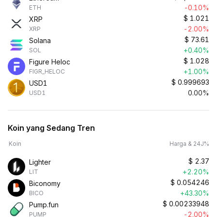
-0.10%
ETH
$
1.021
XRP
-2.00%
XRP
$
73.61
Solana
+0.40%
SOL
$
1.028
Figure Heloc
+1.00%
FIGR_HELOC
$
0.999693
USD1
0.00%
USD1
Koin yang Sedang Tren
Koin
Harga & 24J%
$
2.37
Lighter
+2.20%
LIT
$
0.054246
Biconomy
+43.30%
BICO
$
0.00233948
Pump.fun
-2.00%
PUMP