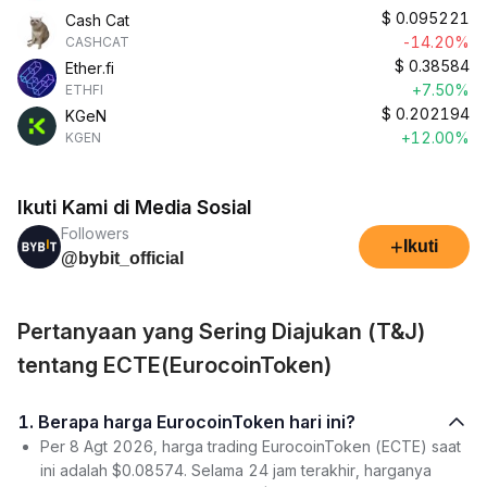
$
0.095221
Cash Cat
-14.20%
CASHCAT
$
0.38584
Ether.fi
+7.50%
ETHFI
$
0.202194
KGeN
+12.00%
KGEN
Ikuti Kami di Media Sosial
Followers
+
Ikuti
@bybit_official
Pertanyaan yang Sering Diajukan (T&J)
tentang ECTE(EurocoinToken)
1. Berapa harga EurocoinToken hari ini?
Per 8 Agt 2026, harga trading EurocoinToken (ECTE) saat
ini adalah $0.08574. Selama 24 jam terakhir, harganya