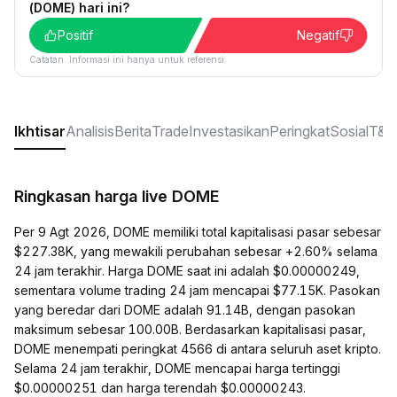
(DOME) hari ini?
Positif
Negatif
Catatan: Informasi ini hanya untuk referensi.
Ikhtisar
Analisis
Berita
Trade
Investasikan
Peringkat
Sosial
T&J
Ringkasan harga live DOME
Per 9 Agt 2026, DOME memiliki total kapitalisasi pasar sebesar
$227.38K, yang mewakili perubahan sebesar +2.60% selama
24 jam terakhir. Harga DOME saat ini adalah $0.00000249,
sementara volume trading 24 jam mencapai $77.15K. Pasokan
yang beredar dari DOME adalah 91.14B, dengan pasokan
maksimum sebesar 100.00B. Berdasarkan kapitalisasi pasar,
DOME menempati peringkat 4566 di antara seluruh aset kripto.
Selama 24 jam terakhir, DOME mencapai harga tertinggi
$0.00000251 dan harga terendah $0.00000243.