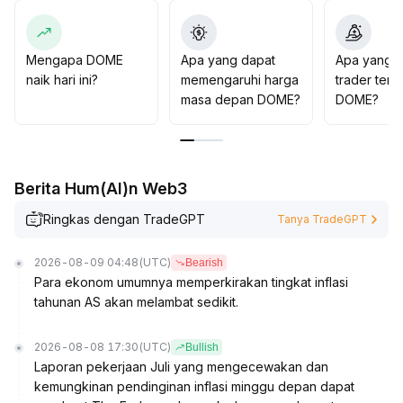
Disarankan investor untuk secara ketat memantau arus
dana utama dan perubahan volume transaksi kunci,
tetapkan batas kerugian secara disiplin, kendalikan
Mengapa DOME
Apa yang dapat
Apa yang d
posisi, dan hindari membeli secara emosional pada
naik hari ini?
memengaruhi harga
trader tent
harga tinggi
.
masa depan DOME?
DOME?
Berita Hum(AI)n Web3
Ringkas dengan TradeGPT
Tanya TradeGPT
2026-08-09 04:48
(UTC)
Bearish
Para ekonom umumnya memperkirakan tingkat inflasi
tahunan AS akan melambat sedikit.
2026-08-08 17:30
(UTC)
Bullish
Laporan pekerjaan Juli yang mengecewakan dan
kemungkinan pendinginan inflasi minggu depan dapat