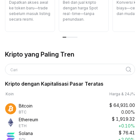
Dapatkan akses awal
Beli dan jual kripto
Konversi kri
ke token baru—trade
dengan harga Spot
biaya—cepat
sebelum masuk listing
real-time—tanpa
dan mudah.
secara resmi.
penundaan.
Kripto yang Paling Tren
Cari
Kripto dengan Kapitalisasi Pasar Teratas
Koin
Harga & 24J%
$
64,931.00
Bitcoin
0.00%
BTC
$
1,919.32
Ethereum
+0.10%
ETH
$
76.41
Solana
+2.00%
SOL