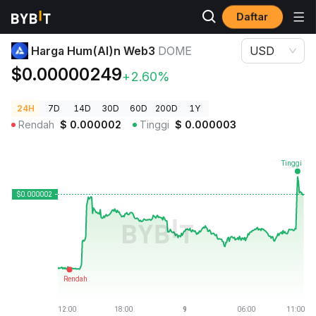
Daftar
Harga Kripto
Harga Hum(AI)n Web3 DOME
Harga Hum(AI)n Web3
DOME
USD
$0.00000249
+2.60%
24H
7D
14D
30D
60D
200D
1Y
Rendah
$
0.000002
Tinggi
$
0.000003