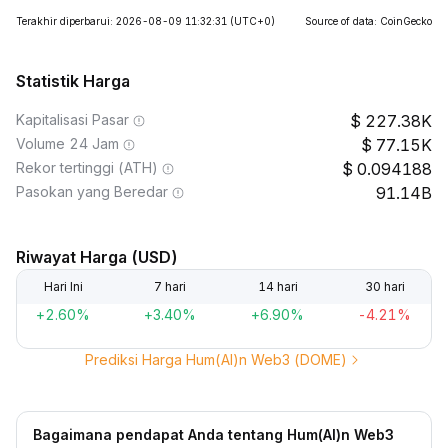
Terakhir diperbarui: 2026-08-09 11:32:31
(UTC+0)
Source of data: CoinGecko
Statistik Harga
Kapitalisasi Pasar
227.38K
Volume 24 Jam
77.15K
Rekor tertinggi (ATH)
0.094188
Pasokan yang Beredar
91.14B
Riwayat Harga (USD)
Hari Ini
7 hari
14 hari
30 hari
+2.60%
+3.40%
+6.90%
-4.21%
Prediksi Harga Hum(AI)n Web3 (DOME)
Bagaimana pendapat Anda tentang Hum(AI)n Web3