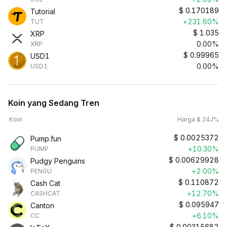
$
0.170189
Tutorial
+231.60%
TUT
$
1.035
XRP
0.00%
XRP
$
0.99965
USD1
0.00%
USD1
Koin yang Sedang Tren
Koin
Harga & 24J%
$
0.0025372
Pump.fun
+10.30%
PUMP
$
0.00629928
Pudgy Penguins
+2.00%
PENGU
$
0.110872
Cash Cat
+12.70%
CASHCAT
$
0.095947
Canton
+6.10%
CC
$
0.00315682