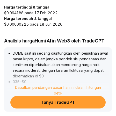
Harga tertinggi & tanggal
$0.094188 pada 17 Feb 2022
Harga terendah & tanggal
$0.00000225 pada 18 Jun 2026
Analisis hargaHum(AI)n Web3 oleh TradeGPT
DOME saat ini sedang diuntungkan oleh pemulihan awal
pasar kripto, dalam jangka pendek sisi pendanaan dan
sentimen diperkirakan akan mendorong harga naik
secara moderat, dengan kisaran fluktuasi yang dapat
diperhatikan di $0
.
035~$0
.
041
Dapatkan pandangan pasar hari ini dalam hitungan
.
Namun, momentum kenaikan belum stabil, tren perlu
detik
dikonfirmasi, jika tidak ada katalis positif baru atau
Tanya TradeGPT
volume transaksi terus membesar, terdapat risiko
volatilitas menuju kisaran $0
.
032
.