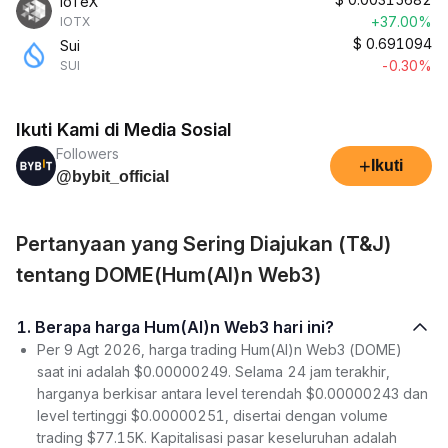
IoTeX
+37.00%
IOTX
$
0.691094
Sui
-0.30%
SUI
Ikuti Kami di Media Sosial
Followers
+
Ikuti
@bybit_official
Pertanyaan yang Sering Diajukan (T&J)
tentang DOME(Hum(AI)n Web3)
1. Berapa harga Hum(AI)n Web3 hari ini?
Per 9 Agt 2026, harga trading Hum(AI)n Web3 (DOME)
saat ini adalah $0.00000249. Selama 24 jam terakhir,
harganya berkisar antara level terendah $0.00000243 dan
level tertinggi $0.00000251, disertai dengan volume
trading $77.15K. Kapitalisasi pasar keseluruhan adalah