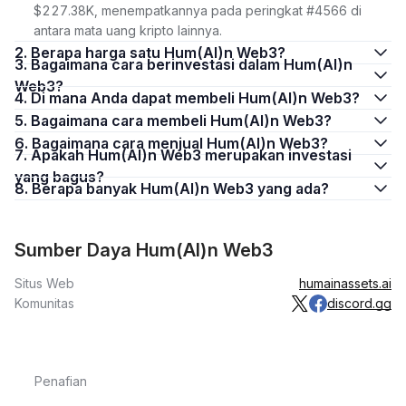
$227.38K, menempatkannya pada peringkat #4566 di
antara mata uang kripto lainnya.
2. Berapa harga satu Hum(AI)n Web3?
3. Bagaimana cara berinvestasi dalam Hum(AI)n
Web3?
4. Di mana Anda dapat membeli Hum(AI)n Web3?
5. Bagaimana cara membeli Hum(AI)n Web3?
6. Bagaimana cara menjual Hum(AI)n Web3?
7. Apakah Hum(AI)n Web3 merupakan investasi
yang bagus?
8. Berapa banyak Hum(AI)n Web3 yang ada?
Sumber Daya Hum(AI)n Web3
Situs Web
humainassets.ai
Komunitas
discord.gg
Penafian