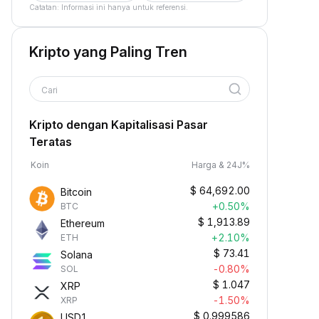
Catatan: Informasi ini hanya untuk referensi.
Kripto yang Paling Tren
Cari
Kripto dengan Kapitalisasi Pasar
Teratas
Koin
Harga & 24J%
$
64,692.00
Bitcoin
+0.50%
BTC
$
1,913.89
Ethereum
+2.10%
ETH
$
73.41
Solana
-0.80%
SOL
$
1.047
XRP
-1.50%
XRP
$
0.999586
USD1