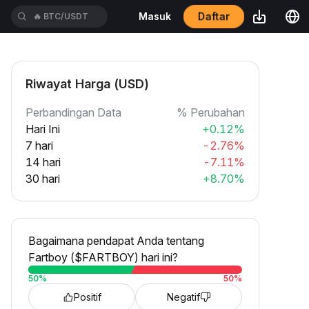
Daftar
Masuk
🔥
XAUT/USDT
Riwayat Harga (USD)
Perbandingan Data
% Perubahan
Hari Ini
+0.12%
7 hari
-2.76%
14 hari
-7.11%
30 hari
+8.70%
Bagaimana pendapat Anda tentang
Fartboy ($FARTBOY) hari ini?
50
%
50
%
Positif
Negatif