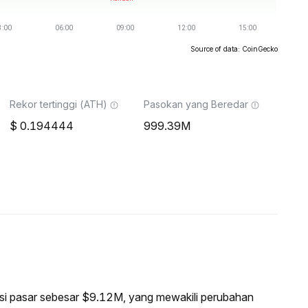
Source of data: CoinGecko
Rekor tertinggi (ATH)
Pasokan yang Beredar
0.194444
999.39M
asi pasar sebesar $9.12M, yang mewakili perubahan