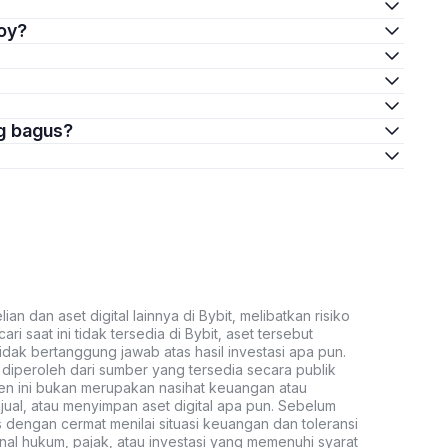
boy?
ng bagus?
an dan aset digital lainnya di Bybit, melibatkan risiko
ari saat ini tidak tersedia di Bybit, aset tersebut
idak bertanggung jawab atas hasil investasi apa pun.
ni diperoleh dari sumber yang tersedia secara publik
ten ini bukan merupakan nasihat keuangan atau
al, atau menyimpan aset digital apa pun. Sebelum
s dengan cermat menilai situasi keuangan dan toleransi
nal hukum, pajak, atau investasi yang memenuhi syarat