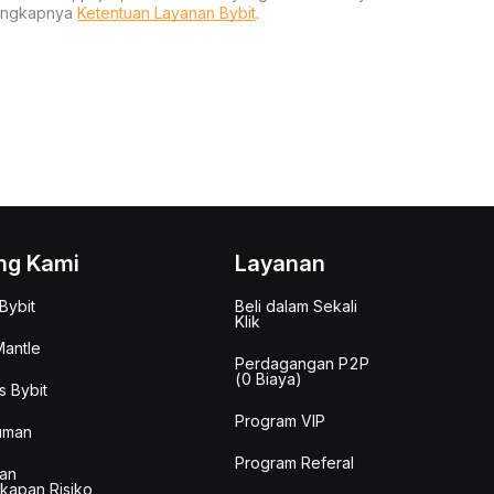
lengkapnya
Ketentuan Layanan Bybit
.
ng Kami
Layanan
Bybit
Beli dalam Sekali
Klik
antle
Perdagangan P2P
(0 Biaya)
s Bybit
Program VIP
uman
Program Referal
an
kapan Risiko