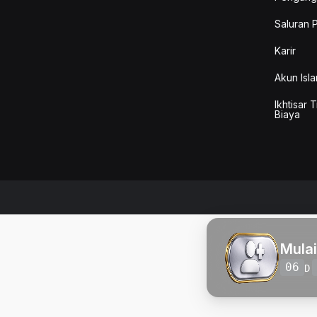
Saluran 
Karir
Akun Isla
Ikhtisar 
Biaya
Mula
06
D