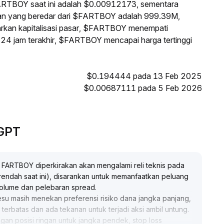
ARTBOY saat ini adalah $0.00912173, sementara
an yang beredar dari $FARTBOY adalah 999.39M,
rkan kapitalisasi pasar, $FARTBOY menempati
ma 24 jam terakhir, $FARTBOY mencapai harga tertinggi
$0.194444 pada 13 Feb 2025
$0.00687111 pada 5 Feb 2026
eGPT
, FARTBOY diperkirakan akan mengalami reli teknis pada
terendah saat ini), disarankan untuk memanfaatkan peluang
volume dan pelebaran spread
.
esu masih menekan preferensi risiko dana jangka panjang,
terbatas dan ada tekanan untuk terjadi aksi ambil untung
.
ngan posisi ringan untuk jangka pendek, stop loss