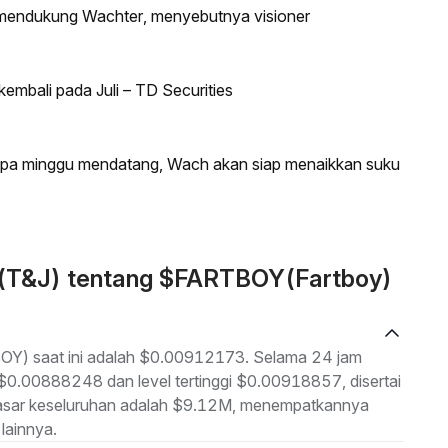
n mendukung Wachter, menyebutnya visioner
kembali pada Juli – TD Securities
berapa minggu mendatang, Wach akan siap menaikkan suku
n (T&J) tentang $FARTBOY(Fartboy)
BOY) saat ini adalah $0.00912173. Selama 24 jam
h $0.00888248 dan level tertinggi $0.00918857, disertai
 pasar keseluruhan adalah $9.12M, menempatkannya
lainnya.