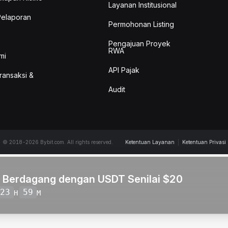
Layanan Institusional
Pelaporan
Permohonan Listing
Pengajuan Proyek
RWA
mi
API Pajak
Transaksi &
Audit
© 2018-2026 Bybit.com. All rights reserved.
Ketentuan Layanan
|
Ketentuan Privasi
i Berdagang dengan USDT Senilai $20
23
59
H
M