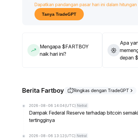
Dapatkan pandangan pasar hari ini dalam hitungan 
mengacu pada titik terendah sebelumnya, jika te
risiko dengan ketat
.
Tanya TradeGPT
Apa yan
Mengapa $FARTBOY
memenga
naik hari ini?
depan 
Berita Fartboy
Ringkas dengan TradeGPT
2026-08-06 14:04
(UTC)
Netral
Dampak Federal Reserve terhadap bitcoin semak
tertingginya
2026-08-06 13:12
(UTC)
Netral