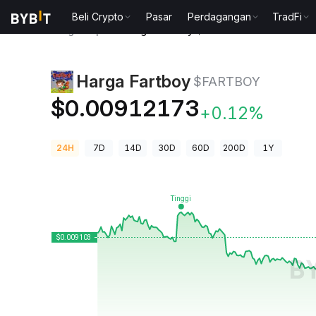
Beli Crypto
Pasar
Perdagangan
TradFi
Harga Kripto
Harga Fartboy $FARTBOY
Harga Fartboy
$FARTBOY
$0.00912173
+0.12%
24H
7D
14D
30D
60D
200D
1Y