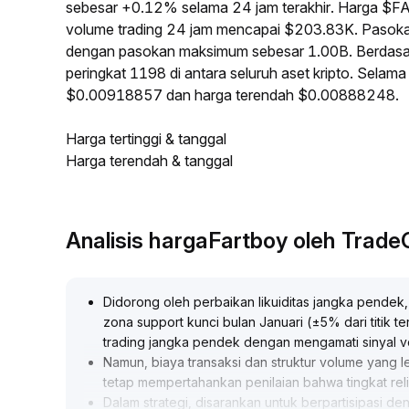
sebesar +0.12% selama 24 jam terakhir. Harga $F
volume trading 24 jam mencapai $203.83K. Pasok
dengan pasokan maksimum sebesar 1.00B. Berdasa
peringkat 1198 di antara seluruh aset kripto. Sela
$0.00918857 dan harga terendah $0.00888248.
Harga tertinggi & tanggal
Harga terendah & tanggal
Analisis hargaFartboy oleh Trad
Didorong oleh perbaikan likuiditas jangka pendek
zona support kunci bulan Januari (±5% dari titik 
trading jangka pendek dengan mengamati sinyal 
Namun, biaya transaksi dan struktur volume yang l
tetap mempertahankan penilaian bahwa tingkat reli 
Dalam strategi, disarankan untuk berpartisipasi de