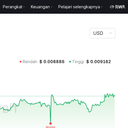
Perangkat
Keuangan
Pelajari selengkapnya
USD
Rendah
$
0.008886
Tinggi
$
0.009182