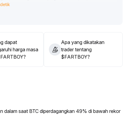
detik
rjadi breakdown maka segera keluar untuk mengendalikan
g dapat
Apa yang dikatakan
ruhi harga masa
trader tentang
$FARTBOY?
$FARTBOY?
in dalam saat BTC diperdagangkan 49% di bawah rekor