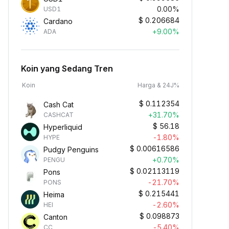
0.00%
USD1
$
0.206684
Cardano
+9.00%
ADA
Koin yang Sedang Tren
Koin
Harga & 24J%
$
0.112354
Cash Cat
+31.70%
CASHCAT
$
56.18
Hyperliquid
-1.80%
HYPE
$
0.00616586
Pudgy Penguins
+0.70%
PENGU
$
0.02113119
Pons
-21.70%
PONS
$
0.215441
Heima
-2.60%
HEI
$
0.098873
Canton
-5.40%
CC