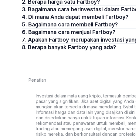
2. Berapa harga satu Fartboy?
3. Bagaimana cara berinvestasi dalam Fart
4. Di mana Anda dapat membeli Fartboy?
5. Bagaimana cara membeli Fartboy?
6. Bagaimana cara menjual Fartboy?
7. Apakah Fartboy merupakan investasi ya
8. Berapa banyak Fartboy yang ada?
Penafian
Investasi dalam mata uang kripto, termasuk pembeli
pasar yang signifikan. Jika aset digital yang Anda c
mungkin akan tersedia di masa mendatang. Bybit t
Informasi harga dan data lain yang disajikan di si
dan disediakan hanya untuk tujuan informasi. Kon
rekomendasi atau penawaran untuk membeli, menju
trading atau memegang aset digital, investor haru
risiko mereka, dan berkonsultasi dengan profesio