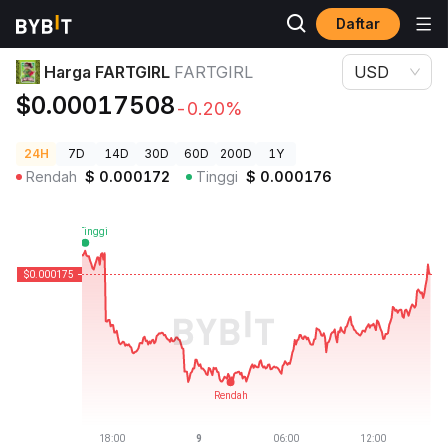
Daftar
Harga Kripto
Harga FARTGIRL FARTGIRL
Harga FARTGIRL
FARTGIRL
USD
$0.00017508
-0.20%
24H
7D
14D
30D
60D
200D
1Y
Rendah
$
0.000172
Tinggi
$
0.000176