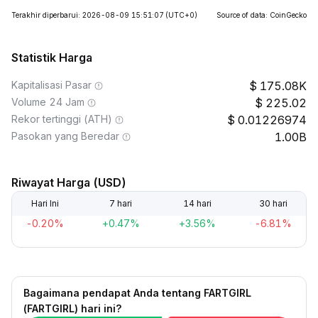
Terakhir diperbarui: 2026-08-09 15:51:07
(UTC+0)
Source of data: CoinGecko
Statistik Harga
Kapitalisasi Pasar
175.08K
Volume 24 Jam
225.02
Rekor tertinggi (ATH)
0.01226974
Pasokan yang Beredar
1.00B
Riwayat Harga (USD)
Hari Ini
7 hari
14 hari
30 hari
-0.20%
+0.47%
+3.56%
-6.81%
Bagaimana pendapat Anda tentang FARTGIRL
(FARTGIRL) hari ini?