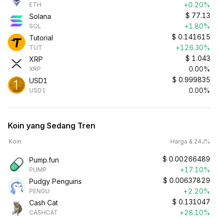
+0.20%
ETH
$
77.13
Solana
+1.80%
SOL
$
0.141615
Tutorial
+126.30%
TUT
$
1.043
XRP
0.00%
XRP
$
0.999835
USD1
0.00%
USD1
Koin yang Sedang Tren
Koin
Harga & 24J%
$
0.00266489
Pump.fun
+17.10%
PUMP
$
0.00637829
Pudgy Penguins
+2.20%
PENGU
$
0.131047
Cash Cat
+28.10%
CASHCAT