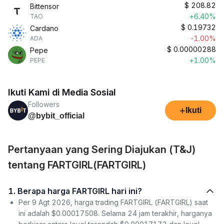
$
208.82
Bittensor
+6.40%
TAO
$
0.19732
Cardano
-1.00%
ADA
$
0.00000288
Pepe
+1.00%
PEPE
Ikuti Kami di Media Sosial
Followers
+
Ikuti
@bybit_official
Pertanyaan yang Sering Diajukan (T&J)
tentang FARTGIRL(FARTGIRL)
1. Berapa harga FARTGIRL hari ini?
Per 9 Agt 2026, harga trading FARTGIRL (FARTGIRL) saat
ini adalah $0.00017508. Selama 24 jam terakhir, harganya