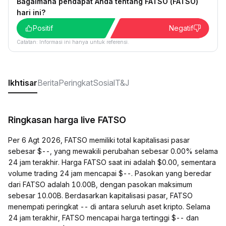
Bagaimana pendapat Anda tentang FATSO (FATSO)
hari ini?
Positif
Negatif
Catatan: Informasi ini hanya untuk referensi.
Ikhtisar
Berita
Peringkat
Sosial
T&J
Ringkasan harga live FATSO
Per 6 Agt 2026, FATSO memiliki total kapitalisasi pasar
sebesar $--, yang mewakili perubahan sebesar 0.00% selama
24 jam terakhir. Harga FATSO saat ini adalah $0.00, sementara
volume trading 24 jam mencapai $--. Pasokan yang beredar
dari FATSO adalah 10.00B, dengan pasokan maksimum
sebesar 10.00B. Berdasarkan kapitalisasi pasar, FATSO
menempati peringkat -- di antara seluruh aset kripto. Selama
24 jam terakhir, FATSO mencapai harga tertinggi $-- dan