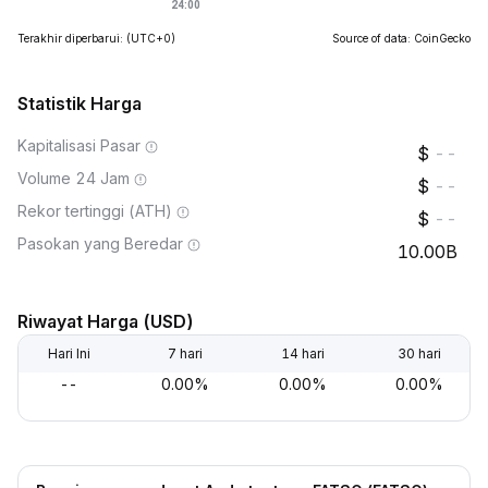
Terakhir diperbarui:
(UTC+0)
Source of data: CoinGecko
Statistik Harga
Kapitalisasi Pasar
--
Volume 24 Jam
--
Rekor tertinggi (ATH)
--
Pasokan yang Beredar
10.00B
Riwayat Harga (USD)
Hari Ini
7 hari
14 hari
30 hari
--
0.00%
0.00%
0.00%