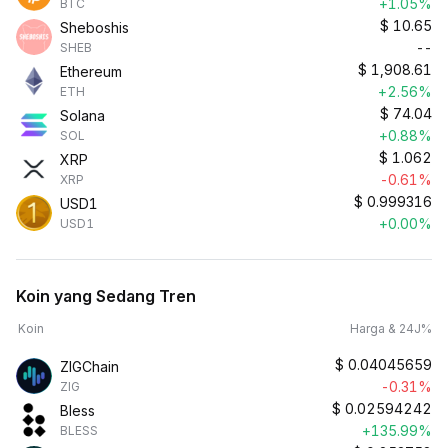
+1.05%
BTC
$
10.65
Sheboshis
--
SHEB
$
1,908.61
Ethereum
+2.56%
ETH
$
74.04
Solana
+0.88%
SOL
$
1.062
XRP
-0.61%
XRP
$
0.999316
USD1
+0.00%
USD1
Koin yang Sedang Tren
Koin
Harga & 24J%
$
0.04045659
ZIGChain
-0.31%
ZIG
$
0.02594242
Bless
+135.99%
BLESS