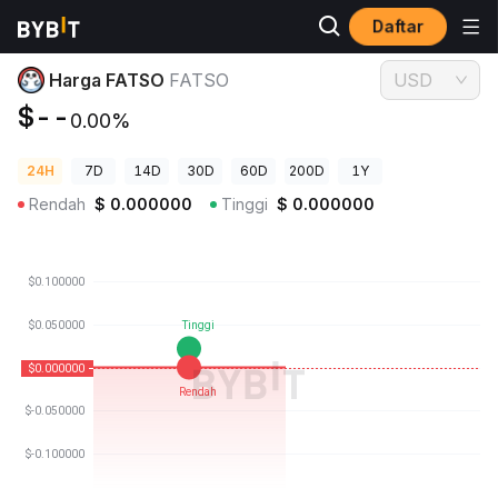
Daftar
Harga Kripto
Harga FATSO FATSO
Harga FATSO
FATSO
USD
$--
0.00%
24H
7D
14D
30D
60D
200D
1Y
Rendah
$
0.000000
Tinggi
$
0.000000