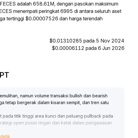
i FECES adalah 658.61M, dengan pasokan maksimum
FECES menempati peringkat 6995 di antara seluruh aset
rga tertinggi $0.00007526 dan harga terendah
$0.01310285 pada 5 Nov 2024
$0.00006112 pada 6 Jun 2026
GPT
mulihan, namun volume transaksi bullish dan bearish
a tetap bergerak dalam kisaran sempit, dan tren satu
pada titik tinggi area kunci dan peluang pullback pada
rategi open posisi ringan dan ketat dalam pengawasan
detik
erkelanjutan FECES membutuhkan penerapan ekosistem