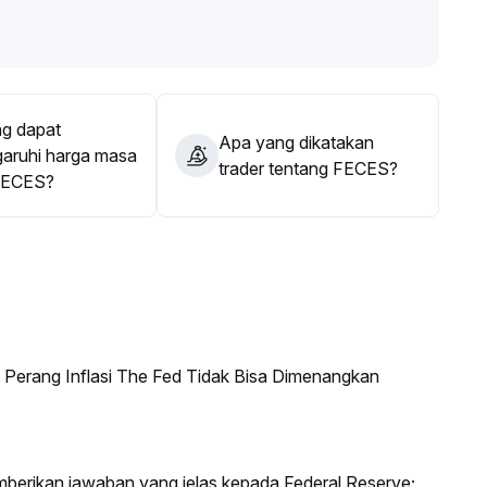
en saat ini dapat dianggap sebagai sinyal awal, dan
i fundamental dan analisis teknikal
.
g dapat
Apa yang dikatakan
ruhi harga masa
trader tentang FECES?
FECES?
erang Inflasi The Fed Tidak Bisa Dimenangkan
mberikan jawaban yang jelas kepada Federal Reserve;