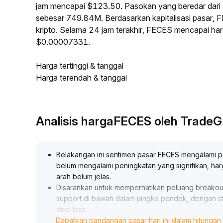
jam mencapai $123.50. Pasokan yang beredar dar
sebesar 749.84M. Berdasarkan kapitalisasi pasar, 
kripto. Selama 24 jam terakhir, FECES mencapai ha
$0.00007331.
Harga tertinggi & tanggal
Harga terendah & tanggal
Analisis hargaFECES oleh Trade
Belakangan ini sentimen pasar FECES mengalami pe
belum mengalami peningkatan yang signifikan, harg
arah belum jelas
.
Disarankan untuk memperhatikan peluang breakout 
support di bawah dalam jangka pendek, dengan st
stop loss
.
Dapatkan pandangan pasar hari ini dalam hitungan 
Untuk jangka menengah dan panjang, kenaikan b