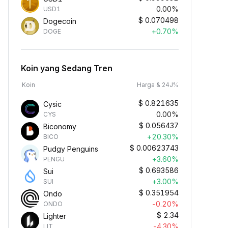
0.00%
USD1
$
0.070498
Dogecoin
+0.70%
DOGE
Koin yang Sedang Tren
Koin
Harga & 24J%
$
0.821635
Cysic
0.00%
CYS
$
0.056437
Biconomy
+20.30%
BICO
$
0.00623743
Pudgy Penguins
+3.60%
PENGU
$
0.693586
Sui
+3.00%
SUI
$
0.351954
Ondo
-0.20%
ONDO
$
2.34
Lighter
-4.30%
LIT