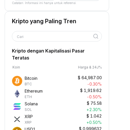
Catatan: Informasi ini hanya untuk referensi.
Kripto yang Paling Tren
Cari
Kripto dengan Kapitalisasi Pasar
Teratas
Koin
Harga & 24J%
$
64,987.00
Bitcoin
-0.30%
BTC
$
1,919.62
Ethereum
-0.50%
ETH
$
75.58
Solana
+2.30%
SOL
$
1.042
XRP
+0.50%
XRP
$
0.999632
USD1