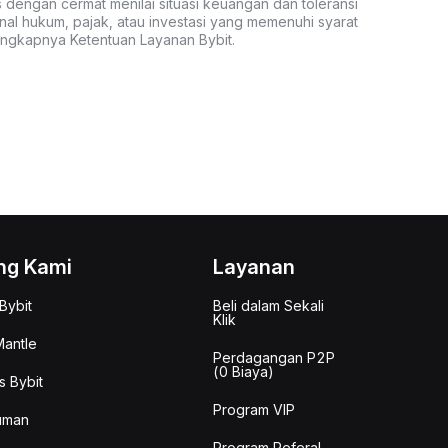
s dengan cermat menilai situasi keuangan dan toleransi
nal hukum, pajak, atau investasi yang memenuhi syarat
lengkapnya Ketentuan Layanan Bybit.
ng Kami
Layanan
Bybit
Beli dalam Sekali
Klik
antle
Perdagangan P2P
(0 Biaya)
s Bybit
Program VIP
uman
Program Referal