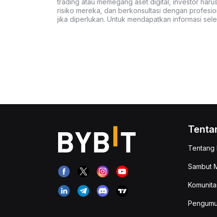
trading atau memegang aset digital, investor haru
risiko mereka, dan berkonsultasi dengan profesio
jika diperlukan. Untuk mendapatkan informasi se
Tenta
Tentang 
Sambut M
Komunita
Pengum