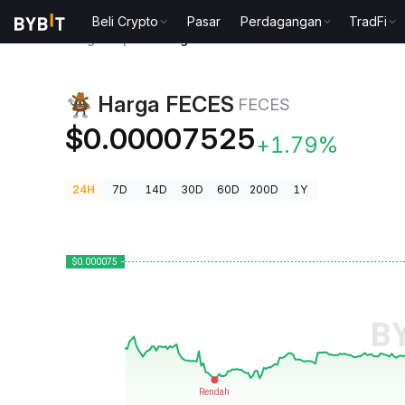
Beli Crypto
Pasar
Perdagangan
TradFi
Harga Kripto
Harga FECES FECES
Harga FECES
FECES
$0.00007525
+1.79%
24H
7D
14D
30D
60D
200D
1Y