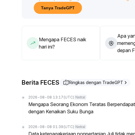
dan peningkatan likuiditas makro; perbaikan sentim
Tanya TradeGPT
penambahan alokasi harus menunggu konfirmasi dar
Apa yan
Mengapa FECES naik
memenga
hari ini?
depan 
Berita FECES
Ringkas dengan TradeGPT
2026-08-08 13:17
(UTC)
Netral
Mengapa Seorang Ekonom Teratas Berpendapat P
dengan Kenaikan Suku Bunga
2026-08-08 01:39
(UTC)
Netral
Data ketenagakerjaan nonpertanian Juli tidak me