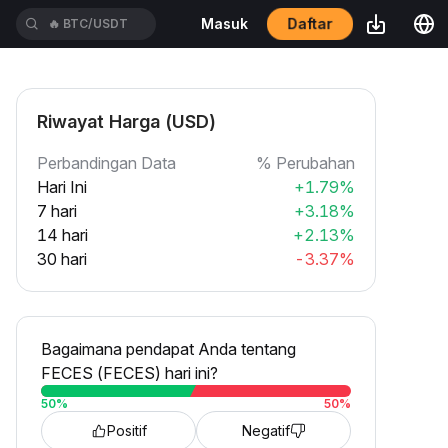
Daftar
Masuk
🔥
BTC/USDT
Riwayat Harga (USD)
Perbandingan Data
% Perubahan
Hari Ini
+1.79%
7 hari
+3.18%
14 hari
+2.13%
30 hari
-3.37%
Bagaimana pendapat Anda tentang
FECES (FECES) hari ini?
50
%
50
%
Positif
Negatif