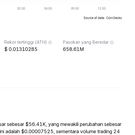
Source of data: CoinGecko
Rekor tertinggi (ATH)
Pasokan yang Beredar
0.01310285
658.61M
pasar sebesar $56.41K, yang mewakili perubahan sebesar
ini adalah $0.00007525, sementara volume trading 24