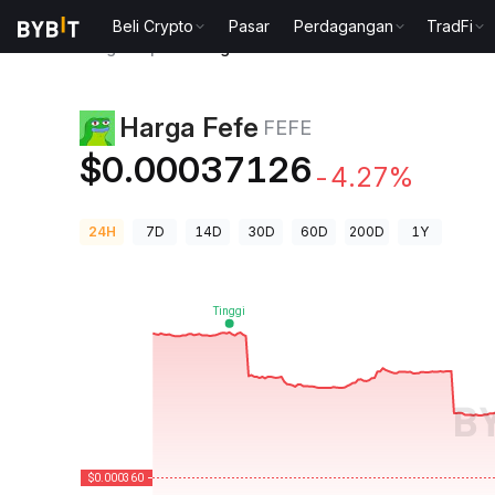
Beli Crypto
Pasar
Perdagangan
TradFi
Harga Kripto
Harga Fefe FEFE
Harga Fefe
FEFE
$0.00037126
-4.27%
24H
7D
14D
30D
60D
200D
1Y