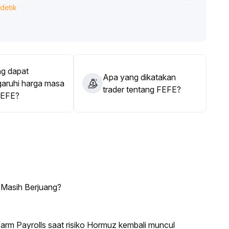
detik
si ringan dan stop-loss dinamis
.
g dapat
Apa yang dikatakan
ruhi harga masa
trader tentang FEFE?
FEFE?
 Masih Berjuang?
arm Payrolls saat risiko Hormuz kembali muncul