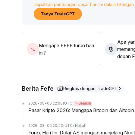
Dapatkan pandangan pasar hari ini dalam hitungan 
strategi perdagangan sebaiknya menggunakan posi
Tanya TradeGPT
Apa yan
Mengapa FEFE turun hari
memenga
ini?
depan 
Berita Fefe
Ringkas dengan TradeGPT
2026-08-06 22:06
(UTC)
Bearish
Pasar Kripto 2026: Mengapa Bitcoin dan Altcoin
2026-08-06 20:53
(UTC)
Netral
Forex Hari Ini: Dolar AS menguat menjelang Nonf