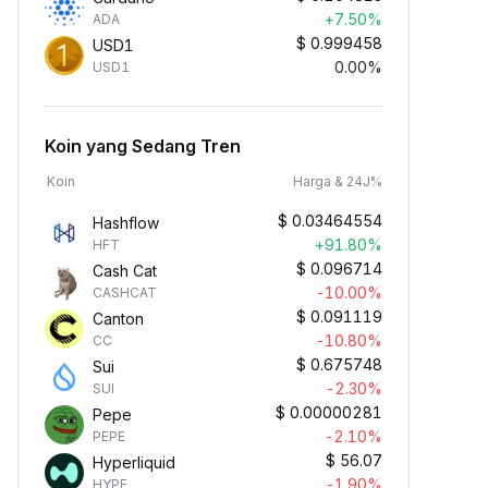
+7.50%
ADA
$
0.999458
USD1
0.00%
USD1
Koin yang Sedang Tren
Koin
Harga & 24J%
$
0.03464554
Hashflow
+91.80%
HFT
$
0.096714
Cash Cat
-10.00%
CASHCAT
$
0.091119
Canton
-10.80%
CC
$
0.675748
Sui
-2.30%
SUI
$
0.00000281
Pepe
-2.10%
PEPE
$
56.07
Hyperliquid
-1.90%
HYPE