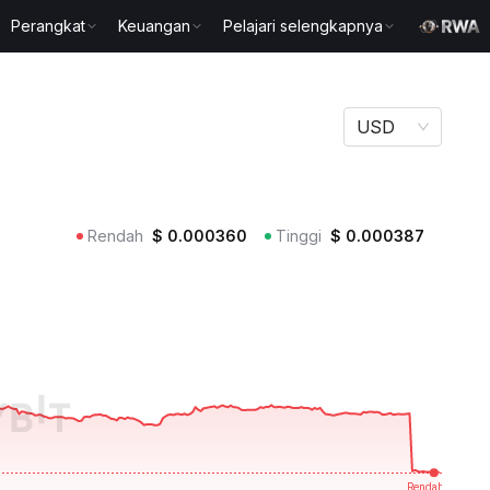
Perangkat
Keuangan
Pelajari selengkapnya
USD
Rendah
$
0.000360
Tinggi
$
0.000387