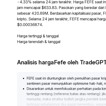
-4.33% selama 24 jam terakhir. Harga FEFE saat i
jam mencapai $633.83. Pasokan yang beredar dar
sebesar 420.69M. Berdasarkan kapitalisasi pasar, F
kripto. Selama 24 jam terakhir, FEFE mencapai har
$0.00036874.
Harga tertinggi & tanggal
Harga terendah & tanggal
Analisis hargaFefe oleh TradeGP
FEFE saat ini diuntungkan oleh pemulihan pasar kr
sentimen pasar menunjukkan optimisme hati-hati,
Disarankan untuk memfokuskan perhatian pada kinerj
tertinggi rentang (referensi batas atas rentang)
memadai, maka struktur bullish jangka pendek kem
tertinggi sebelumnya; jika gagal menembus, waspad