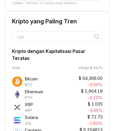
Catatan: Informasi ini hanya untuk referensi.
Kripto yang Paling Tren
Cari
Kripto dengan Kapitalisasi Pasar
Teratas
Koin
Harga & 24J%
$
64,366.00
Bitcoin
-0.50%
BTC
$
1,904.19
Ethereum
-0.20%
ETH
$
1.035
XRP
-3.00%
XRP
$
72.73
Solana
-1.80%
SOL
$
0.204813
Cardano