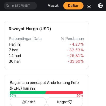
Daftar
Masuk
🔥
BTC/USDT
Riwayat Harga (USD)
Perbandingan Data
% Perubahan
Hari Ini
-4.27%
7 hari
-32.53%
14 hari
-25.31%
30 hari
-33.30%
Bagaimana pendapat Anda tentang Fefe
(FEFE) hari ini?
50
%
50
%
Positif
Negatif