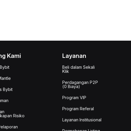
ng Kami
Layanan
Bybit
Beli dalam Sekali
Klik
antle
Perdagangan P2P
(0 Biaya)
s Bybit
Program VIP
uman
Program Referal
an
kapan Risiko
Layanan Institusional
Pelaporan
Permohonan Listing