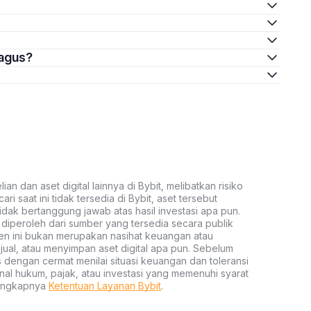
bagus?
an dan aset digital lainnya di Bybit, melibatkan risiko
ari saat ini tidak tersedia di Bybit, aset tersebut
idak bertanggung jawab atas hasil investasi apa pun.
ni diperoleh dari sumber yang tersedia secara publik
ten ini bukan merupakan nasihat keuangan atau
al, atau menyimpan aset digital apa pun. Sebelum
s dengan cermat menilai situasi keuangan dan toleransi
nal hukum, pajak, atau investasi yang memenuhi syarat
lengkapnya
Ketentuan Layanan Bybit
.