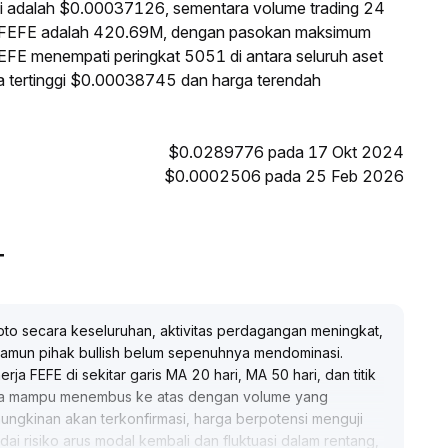
ni adalah $0.00037126, sementara volume trading 24
i FEFE adalah 420.69M, dengan pasokan maksimum
EFE menempati peringkat 5051 di antara seluruh aset
ga tertinggi $0.00038745 dan harga terendah
$0.0289776 pada 17 Okt 2024
$0.0002506 pada 25 Feb 2026
T
ipto secara keseluruhan, aktivitas perdagangan meningkat,
 namun pihak bullish belum sepenuhnya mendominasi
.
a FEFE di sekitar garis MA 20 hari, MA 50 hari, dan titik
: jika mampu menembus ke atas dengan volume yang
ungkinan akan terkonfirmasi, harga berpotensi menguji
ai risiko arus modal kembali dan fluktuasi dalam rentang,