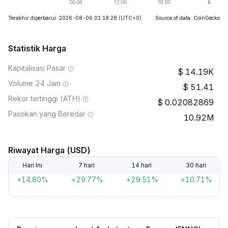
Terakhir diperbarui: 2026-08-06 01:18:28
(UTC+0)
Source of data: CoinGecko
Statistik Harga
Kapitalisasi Pasar
14.19K
Volume 24 Jam
51.41
Rekor tertinggi (ATH)
0.02082869
Pasokan yang Beredar
10.92M
Riwayat Harga (USD)
Hari Ini
7 hari
14 hari
30 hari
+14.80%
+29.77%
+29.51%
+10.71%