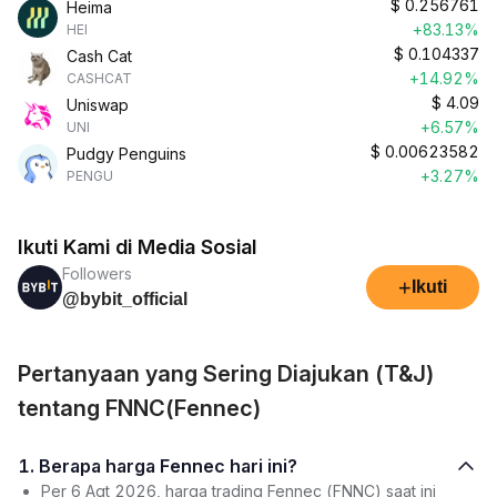
$
0.256761
Heima
+83.13%
HEI
$
0.104337
Cash Cat
+14.92%
CASHCAT
$
4.09
Uniswap
+6.57%
UNI
$
0.00623582
Pudgy Penguins
+3.27%
PENGU
Ikuti Kami di Media Sosial
Followers
+
Ikuti
@bybit_official
Pertanyaan yang Sering Diajukan (T&J)
tentang FNNC(Fennec)
1. Berapa harga Fennec hari ini?
Per 6 Agt 2026, harga trading Fennec (FNNC) saat ini