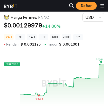
Daftar
Harga Kripto
Harga Fennec FNNC
Harga Fennec
FNNC
USD
$0.00129979
+14.80%
24H
7D
14D
30D
60D
200D
1Y
Rendah
$
0.001125
Tinggi
$
0.001301