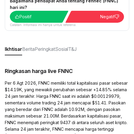
Bagaimana pendapat Anda tentang Fennec (FNNC)
hari ini?
Positif
Negatif
Catatan: Informasi ini hanya untuk referensi.
Ikhtisar
Berita
Peringkat
Sosial
T&J
Ringkasan harga live FNNC
Per 6 Agt 2026, FNNC memiliki total kapitalisasi pasar sebesar
$14.19K, yang mewakili perubahan sebesar +14.85% selama
24 jam terakhir. Harga FNNC saat ini adalah $0.00129979,
sementara volume trading 24 jam mencapai $51.41. Pasokan
yang beredar dari FNNC adalah 10.92M, dengan pasokan
maksimum sebesar 21.00M. Berdasarkan kapitalisasi pasar,
FNNC menempati peringkat 9437 di antara seluruh aset kripto.
Selama 24 jam terakhir, FNNC mencapai harga tertinggi