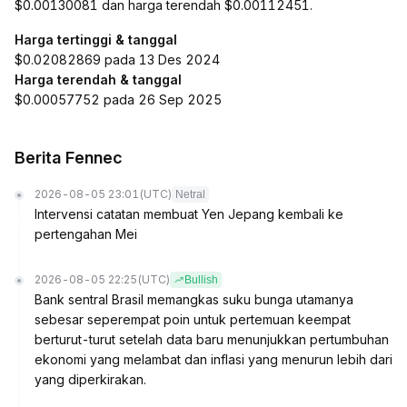
$0.00130081 dan harga terendah $0.00112451.
Harga tertinggi & tanggal
$0.02082869 pada 13 Des 2024
Harga terendah & tanggal
$0.00057752 pada 26 Sep 2025
Berita Fennec
2026-08-05 23:01
(UTC)
Netral
Intervensi catatan membuat Yen Jepang kembali ke
pertengahan Mei
2026-08-05 22:25
(UTC)
Bullish
Bank sentral Brasil memangkas suku bunga utamanya
sebesar seperempat poin untuk pertemuan keempat
berturut-turut setelah data baru menunjukkan pertumbuhan
ekonomi yang melambat dan inflasi yang menurun lebih dari
yang diperkirakan.