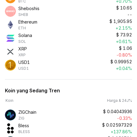
+0.70%
BTC
$
10.65
Sheboshis
--
SHEB
$
1,905.95
Ethereum
+2.15%
ETH
$
73.92
Solana
+0.61%
SOL
$
1.06
XRP
-0.80%
XRP
$
0.99952
USD1
+0.04%
USD1
Koin yang Sedang Tren
Koin
Harga & 24J%
$
0.04043936
ZIGChain
-0.33%
ZIG
$
0.02597329
Bless
+137.86%
BLESS