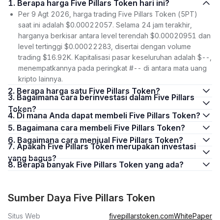
1. Berapa harga Five Pillars Token hari ini?
Per 9 Agt 2026, harga trading Five Pillars Token (5PT)
saat ini adalah $0.00022057. Selama 24 jam terakhir,
harganya berkisar antara level terendah $0.00020951 dan
level tertinggi $0.00022283, disertai dengan volume
trading $16.92K. Kapitalisasi pasar keseluruhan adalah $--,
menempatkannya pada peringkat #-- di antara mata uang
kripto lainnya.
2. Berapa harga satu Five Pillars Token?
3. Bagaimana cara berinvestasi dalam Five Pillars
Token?
4. Di mana Anda dapat membeli Five Pillars Token?
5. Bagaimana cara membeli Five Pillars Token?
6. Bagaimana cara menjual Five Pillars Token?
7. Apakah Five Pillars Token merupakan investasi
yang bagus?
8. Berapa banyak Five Pillars Token yang ada?
Sumber Daya Five Pillars Token
Situs Web
fivepillarstoken.com
WhitePaper