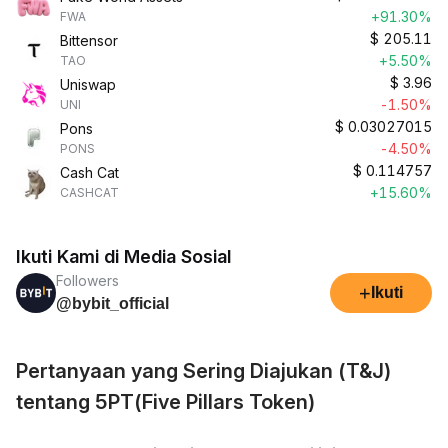
+91.30%
FWA
$
205.11
Bittensor
+5.50%
TAO
$
3.96
Uniswap
-1.50%
UNI
$
0.03027015
Pons
-4.50%
PONS
$
0.114757
Cash Cat
+15.60%
CASHCAT
Ikuti Kami di Media Sosial
Followers
+
Ikuti
@bybit_official
Pertanyaan yang Sering Diajukan (T&J)
tentang 5PT(Five Pillars Token)