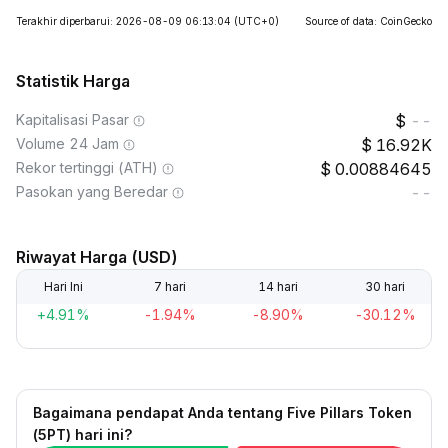
Terakhir diperbarui: 2026-08-09 06:13:04
(UTC+0)
Source of data: CoinGecko
Statistik Harga
Kapitalisasi Pasar
--
Volume 24 Jam
16.92K
Rekor tertinggi (ATH)
0.00884645
Pasokan yang Beredar
--
Riwayat Harga (USD)
Hari Ini
7 hari
14 hari
30 hari
+4.91%
-1.94%
-8.90%
-30.12%
Bagaimana pendapat Anda tentang Five Pillars Token
(5PT) hari ini?