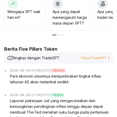
terkonfirmasi
.
Secara umum, disarankan menunggu sinyal tren yang
Mengapa 5PT naik
Apa yang dapat
Apa yang d
jelas guna menghindari kerugian yang tidak perlu di
hari ini?
memengaruhi harga
trader ten
pasar yang cenderung sideways
.
masa depan 5PT?
Berita Five Pillars Token
Ringkas dengan TradeGPT
Tanya TradeGPT
2026-08-09 04:48
(UTC)
Bearish
Para ekonom umumnya memperkirakan tingkat inflasi
tahunan AS akan melambat sedikit.
2026-08-08 17:30
(UTC)
Bullish
Laporan pekerjaan Juli yang mengecewakan dan
kemungkinan pendinginan inflasi minggu depan dapat
membuat The Fed menahan suku bunga pada pertemuan