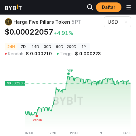
Daftar
Harga Kripto
Harga Five Pillars Token 5PT
Harga Five Pillars Token
5PT
USD
$0.00022057
+4.91%
24H
7D
14D
30D
60D
200D
1Y
Rendah
$
0.000210
Tinggi
$
0.000223