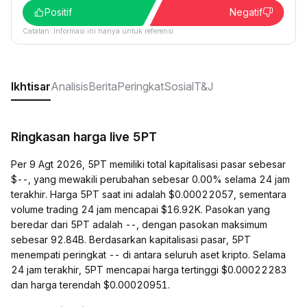
Positif
Negatif
Catatan: Informasi ini hanya untuk referensi.
Ikhtisar
Analisis
Berita
Peringkat
Sosial
T&J
Ringkasan harga live 5PT
Per 9 Agt 2026, 5PT memiliki total kapitalisasi pasar sebesar
$--, yang mewakili perubahan sebesar 0.00% selama 24 jam
terakhir. Harga 5PT saat ini adalah $0.00022057, sementara
volume trading 24 jam mencapai $16.92K. Pasokan yang
beredar dari 5PT adalah --, dengan pasokan maksimum
sebesar 92.84B. Berdasarkan kapitalisasi pasar, 5PT
menempati peringkat -- di antara seluruh aset kripto. Selama
24 jam terakhir, 5PT mencapai harga tertinggi $0.00022283
dan harga terendah $0.00020951.