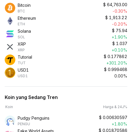
$
64,763.00
Bitcoin
-0.30%
BTC
$
1,913.22
Ethereum
-0.20%
ETH
$
75.94
Solana
+1.90%
SOL
$
1.037
XRP
+0.10%
XRP
$
0.177862
Tutorial
+301.20%
TUT
$
0.999468
USD1
0.00%
USD1
Koin yang Sedang Tren
Koin
Harga & 24J%
$
0.00630597
Pudgy Penguins
+1.80%
PENGU
$
0.01870586
Fake World Assets