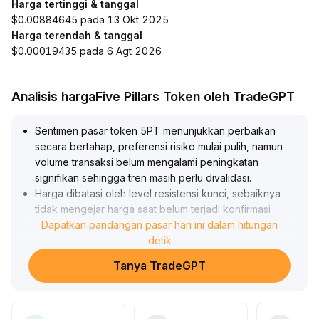
Harga tertinggi & tanggal
$0.00884645 pada 13 Okt 2025
Harga terendah & tanggal
$0.00019435 pada 6 Agt 2026
Analisis hargaFive Pillars Token oleh TradeGPT
Sentimen pasar token 5PT menunjukkan perbaikan
secara bertahap, preferensi risiko mulai pulih, namun
volume transaksi belum mengalami peningkatan
signifikan sehingga tren masih perlu divalidasi
.
Harga dibatasi oleh level resistensi kunci, sebaiknya
tidak mengejar harga saat belum terjadi konfirmasi
volume dan harga, waspadai risiko breakout palsu
Dapatkan pandangan pasar hari ini dalam hitungan
.
Dalam operasional, tetaplah berhati-hati dalam
detik
penempatan posisi, fokus pada efektivitas breakout
Tanya TradeGPT
dan retest harga di area resistensi utama (seperti
kisaran 1,25-1,30) serta area support utama (seperti
kisaran 1,05-1,10), dan baru lakukan penyesuaian
alokasi secara agresif jika tren dan volume sudah