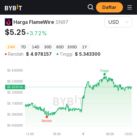
Daftar
Harga Kripto
Harga FlameWire SN97
Harga FlameWire
SN97
USD
$5.25
+3.72%
24H
7D
14D
30D
60D
200D
1Y
Rendah
$
4.978157
Tinggi
$
5.343300