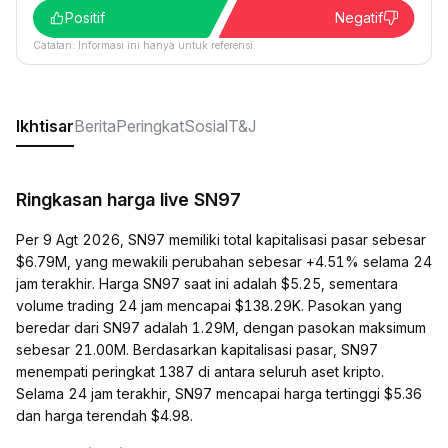
Positif
Negatif
Catatan: Informasi ini hanya untuk referensi.
Ikhtisar
Berita
Peringkat
Sosial
T&J
Ringkasan harga live SN97
Per 9 Agt 2026, SN97 memiliki total kapitalisasi pasar sebesar
$6.79M, yang mewakili perubahan sebesar +4.51% selama 24
jam terakhir. Harga SN97 saat ini adalah $5.25, sementara
volume trading 24 jam mencapai $138.29K. Pasokan yang
beredar dari SN97 adalah 1.29M, dengan pasokan maksimum
sebesar 21.00M. Berdasarkan kapitalisasi pasar, SN97
menempati peringkat 1387 di antara seluruh aset kripto.
Selama 24 jam terakhir, SN97 mencapai harga tertinggi $5.36
dan harga terendah $4.98.