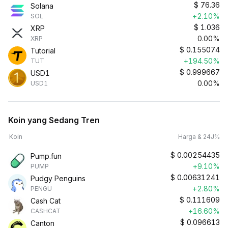
$
76.36
Solana
+2.10%
SOL
$
1.036
XRP
0.00%
XRP
$
0.155074
Tutorial
+194.50%
TUT
$
0.999667
USD1
0.00%
USD1
Koin yang Sedang Tren
Koin
Harga & 24J%
$
0.00254435
Pump.fun
+9.10%
PUMP
$
0.00631241
Pudgy Penguins
+2.80%
PENGU
$
0.111609
Cash Cat
+16.60%
CASHCAT
$
0.096613
Canton