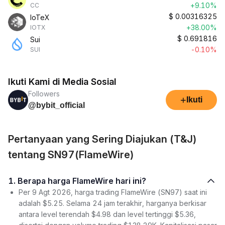
+9.10%
CC
$
0.00316325
IoTeX
+38.00%
IOTX
$
0.691816
Sui
-0.10%
SUI
Ikuti Kami di Media Sosial
Followers
+
Ikuti
@bybit_official
Pertanyaan yang Sering Diajukan (T&J)
tentang SN97(FlameWire)
1. Berapa harga FlameWire hari ini?
Per 9 Agt 2026, harga trading FlameWire (SN97) saat ini
adalah $5.25. Selama 24 jam terakhir, harganya berkisar
antara level terendah $4.98 dan level tertinggi $5.36,