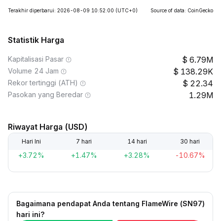
Terakhir diperbarui: 2026-08-09 10:52:00
(UTC+0)
Source of data: CoinGecko
Statistik Harga
Kapitalisasi Pasar
6.79M
Volume 24 Jam
138.29K
Rekor tertinggi (ATH)
22.34
Pasokan yang Beredar
1.29M
Riwayat Harga (USD)
Hari Ini
7 hari
14 hari
30 hari
+3.72%
+1.47%
+3.28%
-10.67%
Bagaimana pendapat Anda tentang FlameWire (SN97)
hari ini?