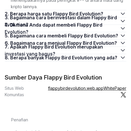
menempatkannya pada peringkat #-- di antara mata uang
kripto lainnya.
2. Berapa harga satu Flappy Bird Evolution?
3. Bagaimana cara berinvestasi dalam Flappy Bird
Evolution?
4. Di mana Anda dapat membeli Flappy Bird
Evolution?
5. Bagaimana cara membeli Flappy Bird Evolution?
6. Bagaimana cara menjual Flappy Bird Evolution?
7. Apakah Flappy Bird Evolution merupakan
investasi yang bagus?
8. Berapa banyak Flappy Bird Evolution yang ada?
Sumber Daya Flappy Bird Evolution
Situs Web
flappybirdevolution.web.app
WhitePaper
Komunitas
Penafian