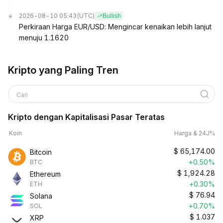
2026-08-10 05:43
(UTC)
Bullish
Perkiraan Harga EUR/USD: Mengincar kenaikan lebih lanjut
menuju 1.1620
Kripto yang Paling Tren
Cari
Kripto dengan Kapitalisasi Pasar Teratas
Koin
Harga & 24J%
$
65,174.00
Bitcoin
+0.50%
BTC
$
1,924.28
Ethereum
+0.30%
ETH
$
76.94
Solana
+0.70%
SOL
$
1.037
XRP