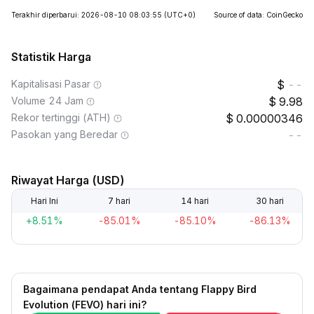
Terakhir diperbarui: 2026-08-10 08:03:55
(UTC+0)
Source of data: CoinGecko
Statistik Harga
Kapitalisasi Pasar
--
Volume 24 Jam
9.98
Rekor tertinggi (ATH)
0.00000346
Pasokan yang Beredar
--
Riwayat Harga (USD)
Hari Ini
7 hari
14 hari
30 hari
+8.51%
-85.01%
-85.10%
-86.13%
Bagaimana pendapat Anda tentang Flappy Bird
Evolution (FEVO) hari ini?