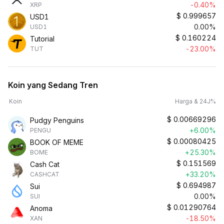
-0.40%
XRP
$
0.999657
USD1
0.00%
USD1
$
0.160224
Tutorial
-23.00%
TUT
Koin yang Sedang Tren
Koin
Harga & 24J%
$
0.00669296
Pudgy Penguins
+6.00%
PENGU
$
0.00080425
BOOK OF MEME
+25.30%
BOME
$
0.151569
Cash Cat
+33.20%
CASHCAT
$
0.694987
Sui
0.00%
SUI
$
0.01290764
Anoma
-18.50%
XAN