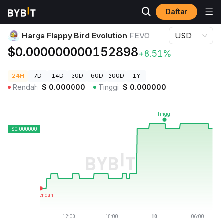
Daftar
Harga Kripto
Harga Flappy Bird Evolution FEVO
Harga Flappy Bird Evolution
FEVO
USD
$0.000000000152898
+8.51%
24H
7D
14D
30D
60D
200D
1Y
Rendah
$
0.000000
Tinggi
$
0.000000