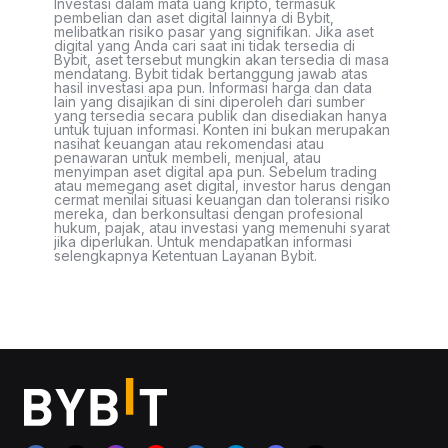
Investasi dalam mata uang kripto, termasuk
pembelian dan aset digital lainnya di Bybit,
melibatkan risiko pasar yang signifikan. Jika aset
digital yang Anda cari saat ini tidak tersedia di
Bybit, aset tersebut mungkin akan tersedia di masa
mendatang. Bybit tidak bertanggung jawab atas
hasil investasi apa pun. Informasi harga dan data
lain yang disajikan di sini diperoleh dari sumber
yang tersedia secara publik dan disediakan hanya
untuk tujuan informasi. Konten ini bukan merupakan
nasihat keuangan atau rekomendasi atau
penawaran untuk membeli, menjual, atau
menyimpan aset digital apa pun. Sebelum trading
atau memegang aset digital, investor harus dengan
cermat menilai situasi keuangan dan toleransi risiko
mereka, dan berkonsultasi dengan profesional
hukum, pajak, atau investasi yang memenuhi syarat
jika diperlukan. Untuk mendapatkan informasi
selengkapnya Ketentuan Layanan Bybit.