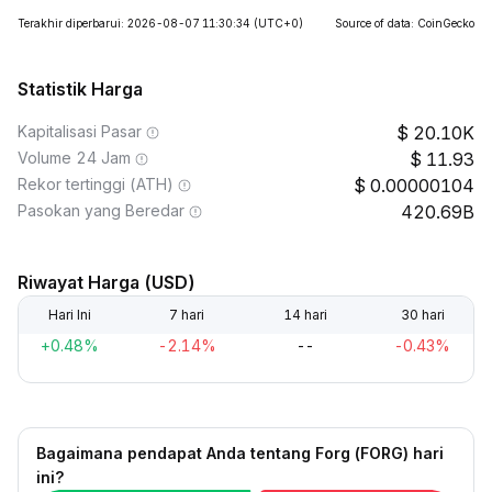
Terakhir diperbarui: 2026-08-07 11:30:34
(UTC+0)
Source of data: CoinGecko
Statistik Harga
Kapitalisasi Pasar
20.10K
Volume 24 Jam
11.93
Rekor tertinggi (ATH)
0.00000104
Pasokan yang Beredar
420.69B
Riwayat Harga (USD)
Hari Ini
7 hari
14 hari
30 hari
+0.48%
-2.14%
--
-0.43%
Bagaimana pendapat Anda tentang Forg (FORG) hari
ini?