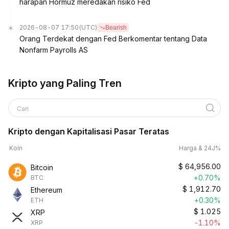
harapan Hormuz meredakan risiko Fed
2026-08-07 17:50
(UTC)
Bearish
Orang Terdekat dengan Fed Berkomentar tentang Data
Nonfarm Payrolls AS
Kripto yang Paling Tren
Cari
Kripto dengan Kapitalisasi Pasar Teratas
Koin
Harga & 24J%
$
64,956.00
Bitcoin
+0.70%
BTC
$
1,912.70
Ethereum
+0.30%
ETH
$
1.025
XRP
-1.10%
XRP