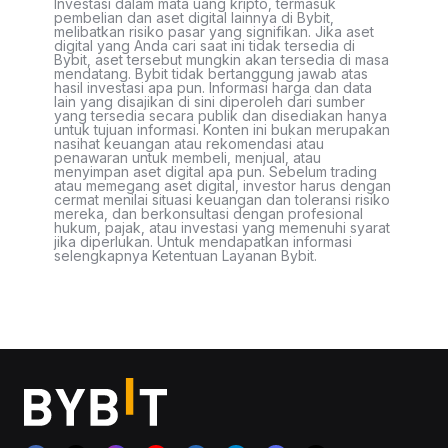
Investasi dalam mata uang kripto, termasuk
pembelian dan aset digital lainnya di Bybit,
melibatkan risiko pasar yang signifikan. Jika aset
digital yang Anda cari saat ini tidak tersedia di
Bybit, aset tersebut mungkin akan tersedia di masa
mendatang. Bybit tidak bertanggung jawab atas
hasil investasi apa pun. Informasi harga dan data
lain yang disajikan di sini diperoleh dari sumber
yang tersedia secara publik dan disediakan hanya
untuk tujuan informasi. Konten ini bukan merupakan
nasihat keuangan atau rekomendasi atau
penawaran untuk membeli, menjual, atau
menyimpan aset digital apa pun. Sebelum trading
atau memegang aset digital, investor harus dengan
cermat menilai situasi keuangan dan toleransi risiko
mereka, dan berkonsultasi dengan profesional
hukum, pajak, atau investasi yang memenuhi syarat
jika diperlukan. Untuk mendapatkan informasi
selengkapnya Ketentuan Layanan Bybit.