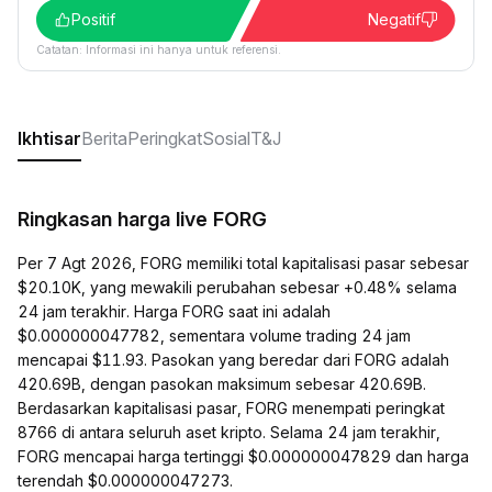
Positif
Negatif
Catatan: Informasi ini hanya untuk referensi.
Ikhtisar
Berita
Peringkat
Sosial
T&J
Ringkasan harga live FORG
Per 7 Agt 2026, FORG memiliki total kapitalisasi pasar sebesar
$20.10K, yang mewakili perubahan sebesar +0.48% selama
24 jam terakhir. Harga FORG saat ini adalah
$0.000000047782, sementara volume trading 24 jam
mencapai $11.93. Pasokan yang beredar dari FORG adalah
420.69B, dengan pasokan maksimum sebesar 420.69B.
Berdasarkan kapitalisasi pasar, FORG menempati peringkat
8766 di antara seluruh aset kripto. Selama 24 jam terakhir,
FORG mencapai harga tertinggi $0.000000047829 dan harga
terendah $0.000000047273.