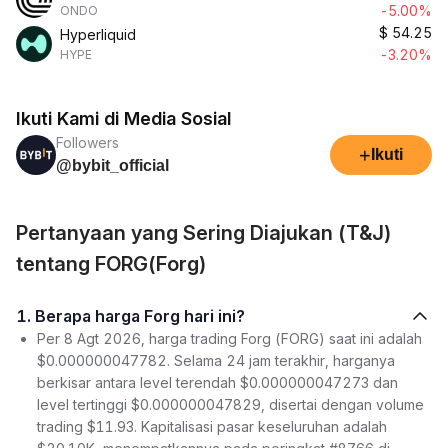
-5.00%
ONDO
$
54.25
Hyperliquid
-3.20%
HYPE
Ikuti Kami di Media Sosial
Followers
+
Ikuti
@bybit_official
Pertanyaan yang Sering Diajukan (T&J)
tentang FORG(Forg)
1. Berapa harga Forg hari ini?
Per 8 Agt 2026, harga trading Forg (FORG) saat ini adalah
$0.000000047782. Selama 24 jam terakhir, harganya
berkisar antara level terendah $0.000000047273 dan
level tertinggi $0.000000047829, disertai dengan volume
trading $11.93. Kapitalisasi pasar keseluruhan adalah