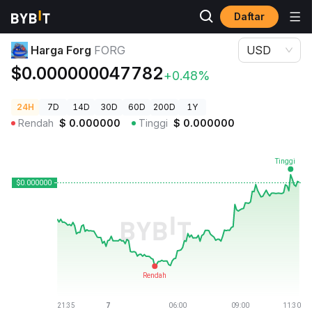
Daftar
Harga Kripto
Harga Forg FORG
Harga Forg
FORG
USD
$0.000000047782
+0.48%
24H
7D
14D
30D
60D
200D
1Y
Rendah
$
0.000000
Tinggi
$
0.000000