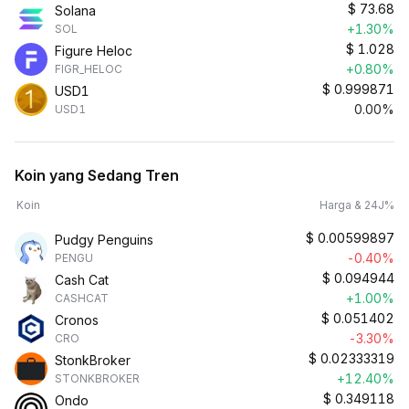
$
73.68
Solana
+1.30%
SOL
$
1.028
Figure Heloc
+0.80%
FIGR_HELOC
$
0.999871
USD1
0.00%
USD1
Koin yang Sedang Tren
Koin
Harga & 24J%
$
0.00599897
Pudgy Penguins
-0.40%
PENGU
$
0.094944
Cash Cat
+1.00%
CASHCAT
$
0.051402
Cronos
-3.30%
CRO
$
0.02333319
StonkBroker
+12.40%
STONKBROKER
$
0.349118
Ondo