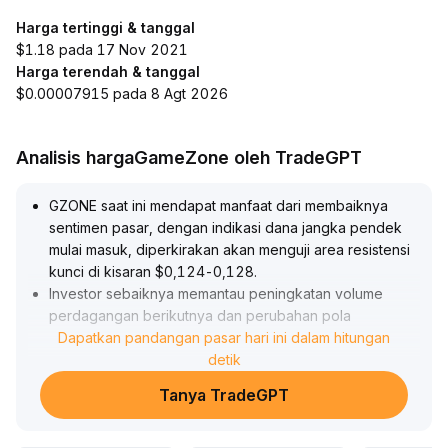
Harga tertinggi & tanggal
$1.18 pada 17 Nov 2021
Harga terendah & tanggal
$0.00007915 pada 8 Agt 2026
Analisis hargaGameZone oleh TradeGPT
GZONE saat ini mendapat manfaat dari membaiknya
sentimen pasar, dengan indikasi dana jangka pendek
mulai masuk, diperkirakan akan menguji area resistensi
kunci di kisaran $0,124-0,128
.
Investor sebaiknya memantau peningkatan volume
perdagangan berikutnya dan perubahan pola
candlestick, serta masuk secara bertahap setelah tren
Dapatkan pandangan pasar hari ini dalam hitungan
terkonfirmasi; jika tidak ada terobosan yang efektif,
detik
penting untuk disiplin dalam menetapkan stop loss untuk
Tanya TradeGPT
mengendalikan risiko penurunan, serta secara dinamis
mengatur posisi menggunakan indikator teknis seperti
moving average
.