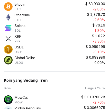
$
63,930.00
Bitcoin
-2.00%
BTC
$
1,876.70
Ethereum
-2.60%
ETH
$
76.16
Solana
-1.80%
SOL
$
1.022
XRP
-2.30%
XRP
$
0.999299
USD1
-0.10%
USD1
$
0.999986
Global Dollar
0.00%
USDG
Koin yang Sedang Tren
Koin
Harga & 24J%
$
0.01970028
MowCat
-2.70%
MOW
$
0.0066975
Pudgy Penguins