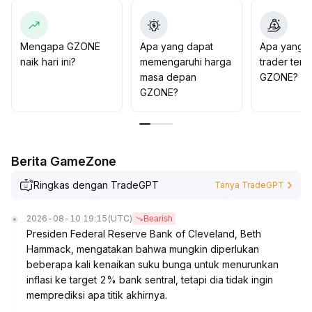
Secara keseluruhan, strategi utama adalah mengikuti
tren dan manajemen risiko yang ketat, belum disarankan
untuk mengejar harga tinggi secara membabi buta
.
Mengapa GZONE
Apa yang dapat
Apa yang d
naik hari ini?
memengaruhi harga
trader tent
masa depan
GZONE?
GZONE?
Berita GameZone
Ringkas dengan TradeGPT
Tanya TradeGPT
2026-08-10 19:15
(UTC)
Bearish
Presiden Federal Reserve Bank of Cleveland, Beth
Hammack, mengatakan bahwa mungkin diperlukan
beberapa kali kenaikan suku bunga untuk menurunkan
inflasi ke target 2% bank sentral, tetapi dia tidak ingin
memprediksi apa titik akhirnya.