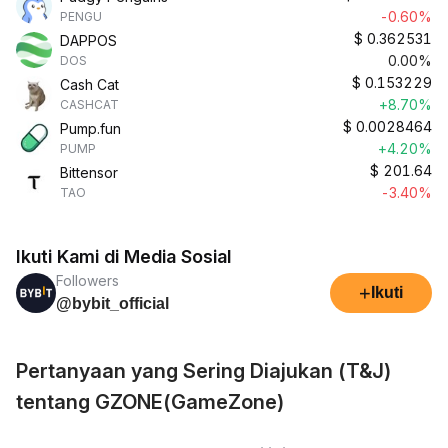
-0.60%
PENGU
$
0.362531
DAPPOS
0.00%
DOS
$
0.153229
Cash Cat
+8.70%
CASHCAT
$
0.0028464
Pump.fun
+4.20%
PUMP
$
201.64
Bittensor
-3.40%
TAO
Ikuti Kami di Media Sosial
Followers
+
Ikuti
@bybit_official
Pertanyaan yang Sering Diajukan (T&J)
tentang GZONE(GameZone)