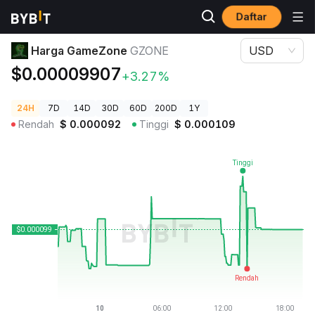
Daftar
Harga Kripto
Harga GameZone GZONE
Harga GameZone
GZONE
USD
$0.00009907
+3.27%
24H
7D
14D
30D
60D
200D
1Y
Rendah
$
0.000092
Tinggi
$
0.000109