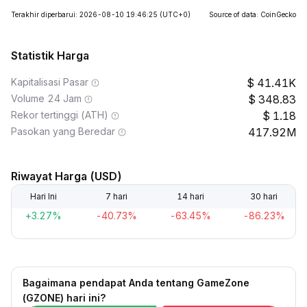
Terakhir diperbarui: 2026-08-10 19:46:25
(UTC+0)
Source of data: CoinGecko
Statistik Harga
Kapitalisasi Pasar
41.41K
Volume 24 Jam
348.83
Rekor tertinggi (ATH)
1.18
Pasokan yang Beredar
417.92M
Riwayat Harga (USD)
Hari Ini
7 hari
14 hari
30 hari
+3.27%
-40.73%
-63.45%
-86.23%
Bagaimana pendapat Anda tentang GameZone
(GZONE) hari ini?