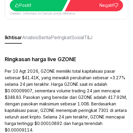
Positif
Negatif
Catatan: Informasi ini hanya untuk referensi.
Ikhtisar
Analisis
Berita
Peringkat
Sosial
T&J
Ringkasan harga live GZONE
Per 10 Agt 2026, GZONE memiliki total kapitalisasi pasar
sebesar $41.41K, yang mewakili perubahan sebesar +3.27%
selama 24 jam terakhir. Harga GZONE saat ini adalah
$0.00009907, sementara volume trading 24 jam mencapai
$348.83. Pasokan yang beredar dari GZONE adalah 417.92M,
dengan pasokan maksimum sebesar 1.00B. Berdasarkan
kapitalisasi pasar, GZONE menempati peringkat 7301 di antara
seluruh aset kripto. Selama 24 jam terakhir, GZONE mencapai
harga tertinggi $0.00010892 dan harga terendah
$0.00009114.