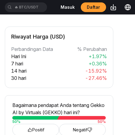
Daftar
Masuk
🔥
BTC/USDT
Riwayat Harga (USD)
Perbandingan Data
% Perubahan
Hari Ini
+1.97%
7 hari
+0.36%
14 hari
-15.92%
30 hari
-27.46%
Bagaimana pendapat Anda tentang Gekko
AI by Virtuals (GEKKO) hari ini?
50
%
50
%
Positif
Negatif