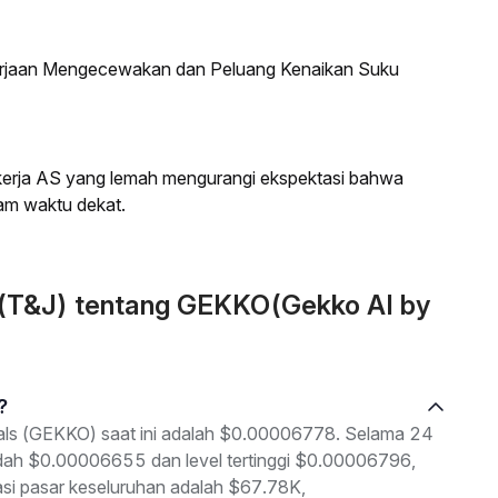
kerjaan Mengecewakan dan Peluang Kenaikan Suku
a kerja AS yang lemah mengurangi ekspektasi bahwa
am waktu dekat.
 (T&J) tentang GEKKO(Gekko AI by
?
uals (GEKKO) saat ini adalah $0.00006778. Selama 24
rendah $0.00006655 dan level tertinggi $0.00006796,
sasi pasar keseluruhan adalah $67.78K,