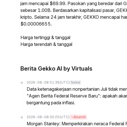
jam mencapai $69.99. Pasokan yang beredar dari
sebesar 1.00B. Berdasarkan kapitalisasi pasar, GEK
kripto. Selama 24 jam terakhir, GEKKO mencapai ha
$0.00006655.
Harga tertinggi & tanggal
Harga terendah & tanggal
Berita Gekko AI by Virtuals
2026-08-08 01:39
(UTC)
Netral
Data ketenagakerjaan nonpertanian Juli tidak me
"Agen Berita Federal Reserve Baru": apakah ak
bergantung pada inflasi.
2026-08-08 00:25
(UTC)
Bearish
Morgan Stanley: Memperkirakan neraca Federal R