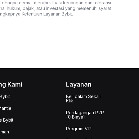
s dengan cermat menilai situasi keuangan dan toleransi
nal hukum, pajak, atau investasi yang memenuhi syarat
lengkapnya Ketentuan Layanan Bybit.
ng Kami
Layanan
Bybit
Beli dalam Sekali
Klik
antle
Perdagangan P2P
(0 Biaya)
s Bybit
Program VIP
uman