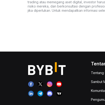
trading atau memegang aset digital, investor haru
risiko mereka, dan berkonsultasi dengan profesio
jika diperlukan. Untuk mendapatkan informasi se
Tenta
Tentang 
Sambut M
Komunita
Pengum