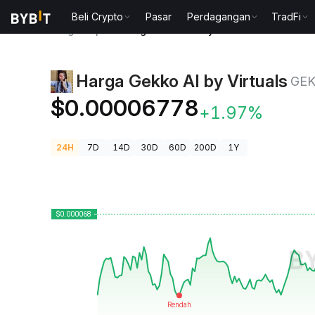
Beli Crypto
Pasar
Perdagangan
TradFi
Harga Kripto
Harga Gekko AI by Virtuals GEKKO
Harga Gekko AI by Virtuals
GE
$0.00006778
+1.97%
24H
7D
14D
30D
60D
200D
1Y