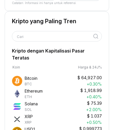
Catatan: Informasi ini hanya untuk referensi.
Kripto yang Paling Tren
Cari
Kripto dengan Kapitalisasi Pasar
Teratas
Koin
Harga & 24J%
$
64,927.00
Bitcoin
+0.30%
BTC
$
1,918.99
Ethereum
+0.40%
ETH
$
75.39
Solana
+2.00%
SOL
$
1.037
XRP
+0.50%
XRP
$
0.999773
USD1