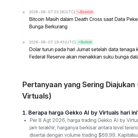
2026-08-07 23:28
(UTC)
Bearish
Bitcoin Masih dalam Death Cross saat Data Pe
Bunga Berkurang
2026-08-07 19:45
(UTC)
Bullish
Dolar turun pada hari Jumat setelah data tenag
Federal Reserve akan menaikkan suku bunga dal
Pertanyaan yang Sering Diajukan
Virtuals)
1. Berapa harga Gekko AI by Virtuals hari ini
Per 8 Agt 2026, harga trading Gekko AI by Virt
jam terakhir, harganya berkisar antara level te
disertai dengan volume trading $69.99. Kapitali