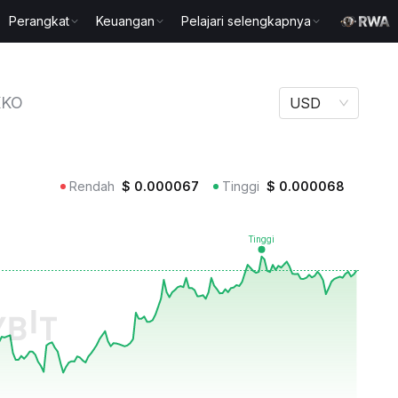
Perangkat
Keuangan
Pelajari selengkapnya
KKO
USD
Rendah
$
0.000067
Tinggi
$
0.000068