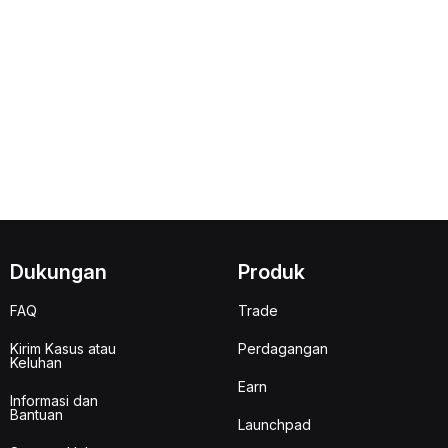
Dukungan
Produk
FAQ
Trade
Kirim Kasus atau
Perdagangan
Keluhan
Earn
Informasi dan
Bantuan
Launchpad