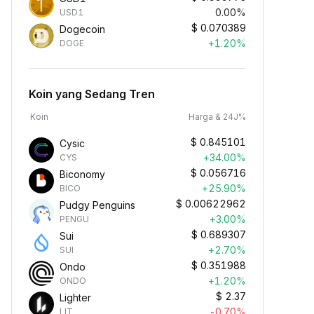
0.00%
USD1
$
0.070389
Dogecoin
+1.20%
DOGE
Koin yang Sedang Tren
Koin
Harga & 24J%
$
0.845101
Cysic
+34.00%
CYS
$
0.056716
Biconomy
+25.90%
BICO
$
0.00622962
Pudgy Penguins
+3.00%
PENGU
$
0.689307
Sui
+2.70%
SUI
$
0.351988
Ondo
+1.20%
ONDO
$
2.37
Lighter
-0.70%
LIT