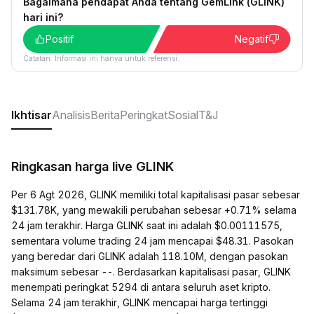
Bagaimana pendapat Anda tentang GemLink (GLINK)
hari ini?
Positif
Negatif
Catatan: Informasi ini hanya untuk referensi.
Ikhtisar
Analisis
Berita
Peringkat
Sosial
T&J
Ringkasan harga live GLINK
Per 6 Agt 2026, GLINK memiliki total kapitalisasi pasar sebesar
$131.78K, yang mewakili perubahan sebesar +0.71% selama
24 jam terakhir. Harga GLINK saat ini adalah $0.00111575,
sementara volume trading 24 jam mencapai $48.31. Pasokan
yang beredar dari GLINK adalah 118.10M, dengan pasokan
maksimum sebesar --. Berdasarkan kapitalisasi pasar, GLINK
menempati peringkat 5294 di antara seluruh aset kripto.
Selama 24 jam terakhir, GLINK mencapai harga tertinggi