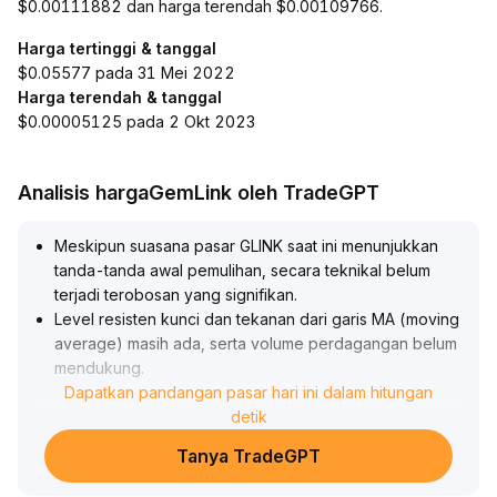
$0.00111882 dan harga terendah $0.00109766.
Harga tertinggi & tanggal
$0.05577 pada 31 Mei 2022
Harga terendah & tanggal
$0.00005125 pada 2 Okt 2023
Analisis hargaGemLink oleh TradeGPT
Meskipun suasana pasar GLINK saat ini menunjukkan
tanda-tanda awal pemulihan, secara teknikal belum
terjadi terobosan yang signifikan
.
Level resisten kunci dan tekanan dari garis MA (moving
average) masih ada, serta volume perdagangan belum
mendukung
.
Dalam jangka pendek, tidak disarankan untuk mengejar
Dapatkan pandangan pasar hari ini dalam hitungan
harga secara membabi buta; sebaiknya tunggu harga
detik
stabil di atas garis MA utama atau menembus area
Tanya TradeGPT
konsolidasi volume tinggi (rentang referensi: 2
.
10~2
.