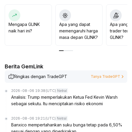
25 USDT) sebelum mengambil posisi, dan sangat
penting untuk menetapkan batas kerugian guna
mencegah risiko koreksi
.
Secara keseluruhan, operasi sebaiknya dilakukan
Mengapa GLINK
Apa yang dapat
Apa yang d
dengan hati-hati, tracking secara dinamis perubahan
naik hari ini?
memengaruhi harga
trader tent
hubungan harga dan volume, serta hindari masuk pasar
masa depan GLINK?
GLINK?
secara emosional
.
Berita GemLink
Ringkas dengan TradeGPT
Tanya TradeGPT
2026-08-06 19:38
(UTC)
Netral
Analisis: Trump memperlakukan Ketua Fed Kevin Warsh
sebagai sekutu. Itu menciptakan risiko ekonomi
2026-08-06 19:21
(UTC)
Netral
Banxico mempertahankan suku bunga tetap pada 6,50%
sesuai dengan yang diperkirakan