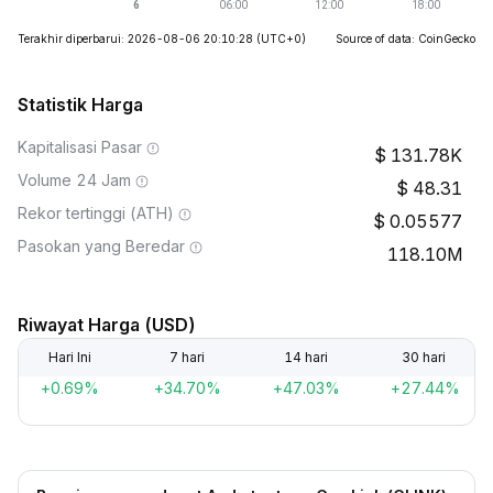
Terakhir diperbarui: 2026-08-06 20:10:28
(UTC+0)
Source of data: CoinGecko
Statistik Harga
Kapitalisasi Pasar
131.78K
Volume 24 Jam
48.31
Rekor tertinggi (ATH)
0.05577
Pasokan yang Beredar
118.10M
Riwayat Harga (USD)
Hari Ini
7 hari
14 hari
30 hari
+0.69%
+34.70%
+47.03%
+27.44%