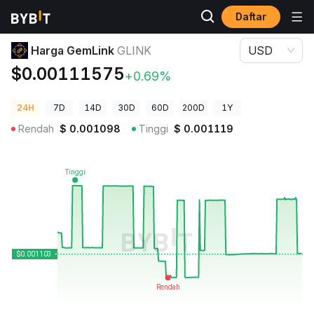
Daftar
Harga Kripto
Harga GemLink GLINK
Harga GemLink
GLINK
USD
$0.00111575
+0.69%
24H
7D
14D
30D
60D
200D
1Y
Rendah
$
0.001098
Tinggi
$
0.001119