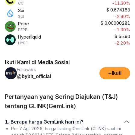
-11.30%
CC
$
0.674188
Sui
-2.40%
SUI
$
0.00000281
Pepe
-1.90%
PEPE
$
55.90
Hyperliquid
-2.20%
HYPE
Ikuti Kami di Media Sosial
Followers
+
Ikuti
@bybit_official
Pertanyaan yang Sering Diajukan (T&J)
tentang GLINK(GemLink)
1. Berapa harga GemLink hari ini?
Per 7 Agt 2026, harga trading GemLink (GLINK) saat ini