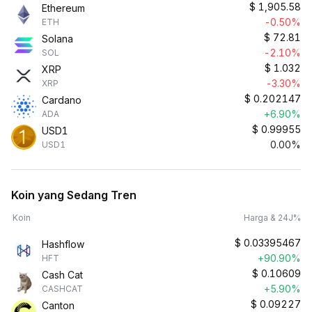
$
1,905.58
Ethereum
-0.50%
ETH
$
72.81
Solana
-2.10%
SOL
$
1.032
XRP
-3.30%
XRP
$
0.202147
Cardano
+6.90%
ADA
$
0.99955
USD1
0.00%
USD1
Koin yang Sedang Tren
Koin
Harga & 24J%
$
0.03395467
Hashflow
+90.90%
HFT
$
0.10609
Cash Cat
+5.90%
CASHCAT
$
0.09227
Canton