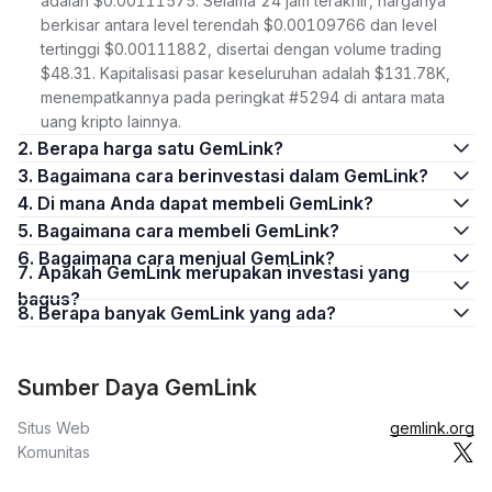
adalah $0.00111575. Selama 24 jam terakhir, harganya
berkisar antara level terendah $0.00109766 dan level
tertinggi $0.00111882, disertai dengan volume trading
$48.31. Kapitalisasi pasar keseluruhan adalah $131.78K,
menempatkannya pada peringkat #5294 di antara mata
uang kripto lainnya.
2. Berapa harga satu GemLink?
3. Bagaimana cara berinvestasi dalam GemLink?
4. Di mana Anda dapat membeli GemLink?
5. Bagaimana cara membeli GemLink?
6. Bagaimana cara menjual GemLink?
7. Apakah GemLink merupakan investasi yang
bagus?
8. Berapa banyak GemLink yang ada?
Sumber Daya GemLink
Situs Web
gemlink.org
Komunitas