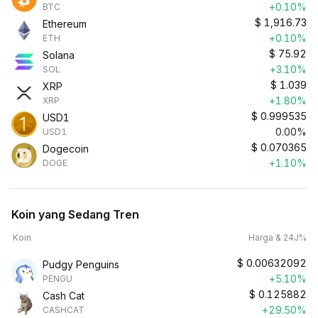
+0.10%
BTC
$
1,916.73
Ethereum
+0.10%
ETH
$
75.92
Solana
+3.10%
SOL
$
1.039
XRP
+1.80%
XRP
$
0.999535
USD1
0.00%
USD1
$
0.070365
Dogecoin
+1.10%
DOGE
Koin yang Sedang Tren
Koin
Harga & 24J%
$
0.00632092
Pudgy Penguins
+5.10%
PENGU
$
0.125882
Cash Cat
+29.50%
CASHCAT