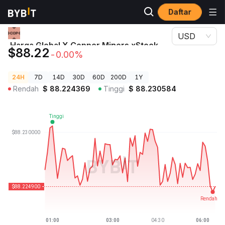
Daftar
Harga Kripto
Harga Global X Copper Miners xStock COPXX
USD
Harga Global X Copper Miners xStock
$88.22
-0.00%
COPXX
24H
7D
14D
30D
60D
200D
1Y
Rendah
$
88.224369
Tinggi
$
88.230584