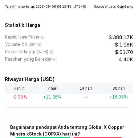
Terakhir diperbarui: 2026-08-08 06:19:46
(UTC+0)
Source of data: CoinGecko
Statistik Harga
Kapitalisasi Pasar
388.17K
Volume 24 Jam
1.18K
Rekor tertinggi (ATH)
91.70
Pasokan yang Beredar
4.40K
Riwayat Harga (USD)
Hari Ini
7 hari
14 hari
30 hari
-0.00%
+11.38%
--
+16.35%
Bagaimana pendapat Anda tentang Global X Copper
Miners xStock (COPXX) hari ini?