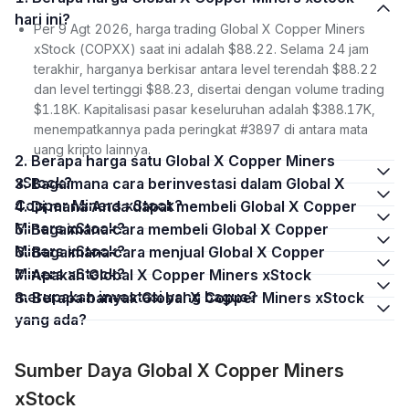
hari ini?
Per 9 Agt 2026, harga trading Global X Copper Miners
xStock (COPXX) saat ini adalah $88.22. Selama 24 jam
terakhir, harganya berkisar antara level terendah $88.22
dan level tertinggi $88.23, disertai dengan volume trading
$1.18K. Kapitalisasi pasar keseluruhan adalah $388.17K,
menempatkannya pada peringkat #3897 di antara mata
uang kripto lainnya.
2. Berapa harga satu Global X Copper Miners
xStock?
3. Bagaimana cara berinvestasi dalam Global X
Copper Miners xStock?
4. Di mana Anda dapat membeli Global X Copper
Miners xStock?
5. Bagaimana cara membeli Global X Copper
Miners xStock?
6. Bagaimana cara menjual Global X Copper
Miners xStock?
7. Apakah Global X Copper Miners xStock
merupakan investasi yang bagus?
8. Berapa banyak Global X Copper Miners xStock
yang ada?
Sumber Daya Global X Copper Miners
xStock