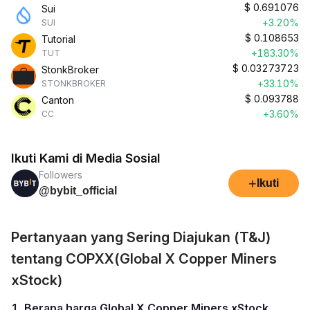
$
0.691076
Sui
+3.20%
SUI
$
0.108653
Tutorial
+183.30%
TUT
$
0.03273723
StonkBroker
+33.10%
STONKBROKER
$
0.093788
Canton
+3.60%
CC
Ikuti Kami di Media Sosial
Followers
+
Ikuti
@bybit_official
Pertanyaan yang Sering Diajukan (T&J)
tentang COPXX(Global X Copper Miners
xStock)
1. Berapa harga Global X Copper Miners xStock