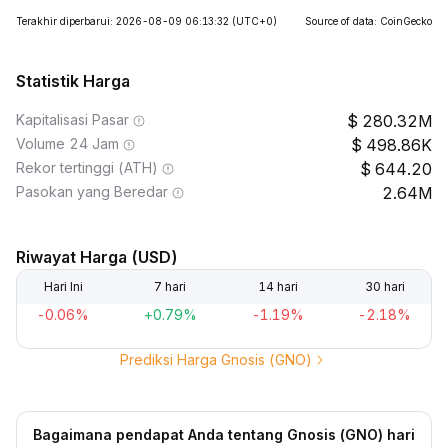
Terakhir diperbarui: 2026-08-09 06:13:32
(UTC+0)
Source of data: CoinGecko
Statistik Harga
Kapitalisasi Pasar
280.32M
Volume 24 Jam
498.86K
Rekor tertinggi (ATH)
644.20
Pasokan yang Beredar
2.64M
Riwayat Harga (USD)
Hari Ini
7 hari
14 hari
30 hari
-0.06%
+0.79%
-1.19%
-2.18%
Prediksi Harga Gnosis (GNO)
Bagaimana pendapat Anda tentang Gnosis (GNO) hari