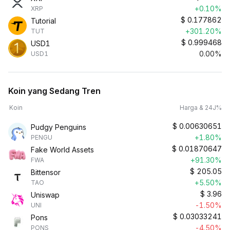
+0.10%
XRP
$
0.177862
Tutorial
+301.20%
TUT
$
0.999468
USD1
0.00%
USD1
Koin yang Sedang Tren
Koin
Harga & 24J%
$
0.00630651
Pudgy Penguins
+1.80%
PENGU
$
0.01870647
Fake World Assets
+91.30%
FWA
$
205.05
Bittensor
+5.50%
TAO
$
3.96
Uniswap
-1.50%
UNI
$
0.03033241
Pons
-4.50%
PONS