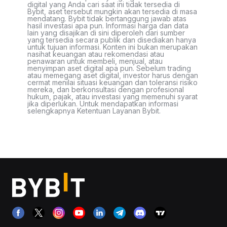
digital yang Anda cari saat ini tidak tersedia di
Bybit, aset tersebut mungkin akan tersedia di masa
mendatang. Bybit tidak bertanggung jawab atas
hasil investasi apa pun. Informasi harga dan data
lain yang disajikan di sini diperoleh dari sumber
yang tersedia secara publik dan disediakan hanya
untuk tujuan informasi. Konten ini bukan merupakan
nasihat keuangan atau rekomendasi atau
penawaran untuk membeli, menjual, atau
menyimpan aset digital apa pun. Sebelum trading
atau memegang aset digital, investor harus dengan
cermat menilai situasi keuangan dan toleransi risiko
mereka, dan berkonsultasi dengan profesional
hukum, pajak, atau investasi yang memenuhi syarat
jika diperlukan. Untuk mendapatkan informasi
selengkapnya Ketentuan Layanan Bybit.