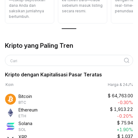
dana Anda dan
sebelum masuk listing
real-time—t
saksikan jumlahnya
secara resmi.
penundaan.
bertumbuh.
Kripto yang Paling Tren
Cari
Kripto dengan Kapitalisasi Pasar Teratas
Koin
Harga & 24J%
$
64,763.00
Bitcoin
-0.30%
BTC
$
1,913.22
Ethereum
-0.20%
ETH
$
75.94
Solana
+1.90%
SOL
$
1.037
XRP