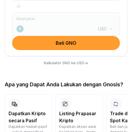
Belanjakan
USD
$
Beli GNO
→
Kalkulator GNO ke USD
Apa yang Dapat Anda Lakukan dengan Gnosis?
Dapatkan Kripto
Listing Prapasar
Trade di 
secara Pasif
Kripto
Spot Kam
Dapatkan hadiah pasif
Dapatkan akses awal
Beli dan jual 
—cukup depositkan
ke token baru—trade
dengan harg