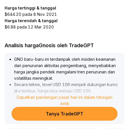
Harga tertinggi & tanggal
$644.20 pada 8 Nov 2021
Harga terendah & tanggal
$6.88 pada 12 Mar 2020
Analisis hargaGnosis oleh TradeGPT
GNO baru-baru ini terdampak oleh insiden keamanan
dan penurunan aktivitas pengembang, menyebabkan
harga jangka pendek mengalami tren penurunan dan
volatilitas meningkat
.
Secara teknis, level USD 106 menjadi dukungan kunci;
jika tembus, harga bisa menuju USD 100
.
Dalam jangka menengah-panjang, perlu memantau
Dapatkan pandangan pasar hari ini dalam hitungan
perbaikan risiko proyek dan pemulihan inovasi
detik
ekosistem
.
Tanya TradeGPT
Jika audit keamanan selesai dan volume transaksi
meningkat, maka rebound bertahap mungkin terjadi
.
Saran: Tunggu proses penyerapan risiko dalam jangka