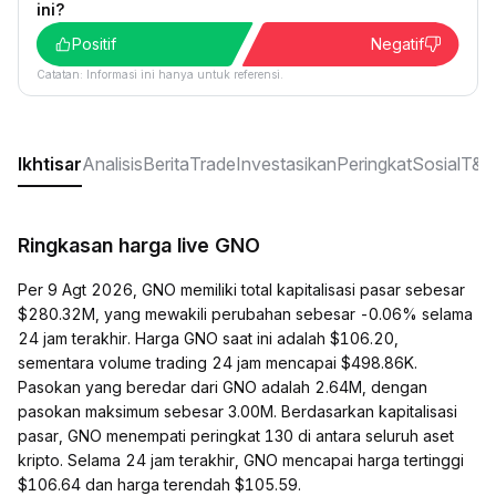
ini?
Positif
Negatif
Catatan: Informasi ini hanya untuk referensi.
Ikhtisar
Analisis
Berita
Trade
Investasikan
Peringkat
Sosial
T&J
Ringkasan harga live GNO
Per 9 Agt 2026, GNO memiliki total kapitalisasi pasar sebesar
$280.32M, yang mewakili perubahan sebesar -0.06% selama
24 jam terakhir. Harga GNO saat ini adalah $106.20,
sementara volume trading 24 jam mencapai $498.86K.
Pasokan yang beredar dari GNO adalah 2.64M, dengan
pasokan maksimum sebesar 3.00M. Berdasarkan kapitalisasi
pasar, GNO menempati peringkat 130 di antara seluruh aset
kripto. Selama 24 jam terakhir, GNO mencapai harga tertinggi
$106.64 dan harga terendah $105.59.