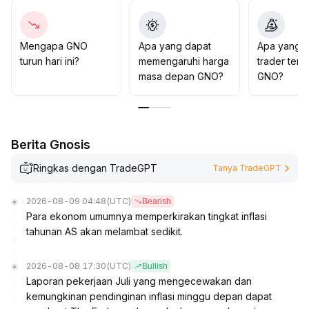
pendek; pada area USD 100–106 dapat coba
melakukan pembelian dengan volume kecil, pastikan
selalu menetapkan stop-loss untuk menghindari
Mengapa GNO
Apa yang dapat
Apa yang d
penurunan lebih lanjut
.
turun hari ini?
memengaruhi harga
trader tent
masa depan GNO?
GNO?
Berita Gnosis
Ringkas dengan TradeGPT
Tanya TradeGPT
2026-08-09 04:48
(UTC)
Bearish
Para ekonom umumnya memperkirakan tingkat inflasi
tahunan AS akan melambat sedikit.
2026-08-08 17:30
(UTC)
Bullish
Laporan pekerjaan Juli yang mengecewakan dan
kemungkinan pendinginan inflasi minggu depan dapat