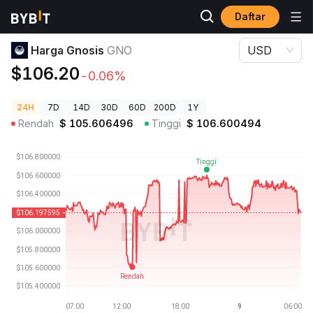
Daftar
Harga Kripto
Harga Gnosis GNO
Harga Gnosis
GNO
USD
$106.20
-0.06%
24H
7D
14D
30D
60D
200D
1Y
Rendah
$
105.606496
Tinggi
$
106.600494