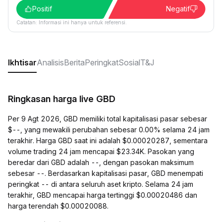
Positif
Negatif
Catatan: Informasi ini hanya untuk referensi.
Ikhtisar
Analisis
Berita
Peringkat
Sosial
T&J
Ringkasan harga live GBD
Per 9 Agt 2026, GBD memiliki total kapitalisasi pasar sebesar
$--, yang mewakili perubahan sebesar 0.00% selama 24 jam
terakhir. Harga GBD saat ini adalah $0.00020287, sementara
volume trading 24 jam mencapai $23.34K. Pasokan yang
beredar dari GBD adalah --, dengan pasokan maksimum
sebesar --. Berdasarkan kapitalisasi pasar, GBD menempati
peringkat -- di antara seluruh aset kripto. Selama 24 jam
terakhir, GBD mencapai harga tertinggi $0.00020486 dan
harga terendah $0.00020088.