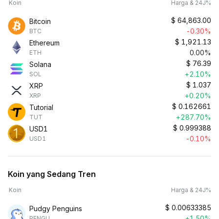
Koin
Harga & 24J%
$
64,863.00
Bitcoin
-0.30%
BTC
$
1,921.13
Ethereum
0.00%
ETH
$
76.39
Solana
+2.10%
SOL
$
1.037
XRP
+0.20%
XRP
$
0.162661
Tutorial
+287.70%
TUT
$
0.999388
USD1
-0.10%
USD1
Koin yang Sedang Tren
Koin
Harga & 24J%
$
0.00633385
Pudgy Penguins
+1.50%
PENGU