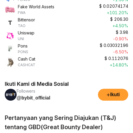
$
0.02074174
Fake World Assets
+101.20%
FWA
$
206.30
Bittensor
+4.50%
TAO
$
3.98
Uniswap
-0.90%
UNI
$
0.03032196
Pons
-6.50%
PONS
$
0.112076
Cash Cat
+14.80%
CASHCAT
Ikuti Kami di Media Sosial
Followers
+
Ikuti
@bybit_official
Pertanyaan yang Sering Diajukan (T&J)
tentang GBD(Great Bounty Dealer)