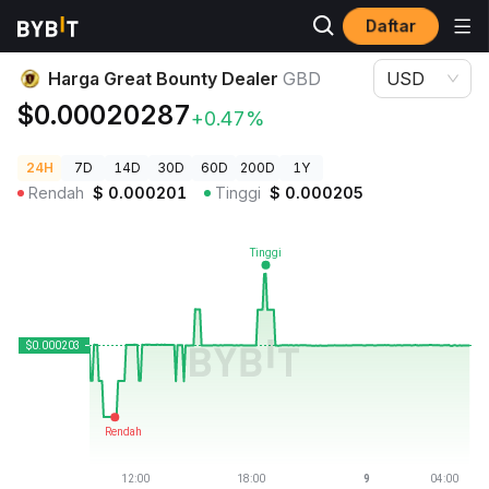
Daftar
Harga Kripto
Harga Great Bounty Dealer GBD
Harga Great Bounty Dealer
GBD
USD
$0.00020287
+0.47%
24H
7D
14D
30D
60D
200D
1Y
Rendah
$
0.000201
Tinggi
$
0.000205