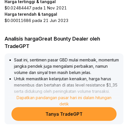
Harga tertinggi & tanggal
$0.02484447 pada 1 Nov 2021
Harga terendah & tanggal
$0.00011686 pada 21 Jun 2023
Analisis hargaGreat Bounty Dealer oleh
TradeGPT
Saat ini, sentimen pasar GBD mulai membaik, momentum
jangka pendek juga mengalami perbaikan, namun
volume dan sinyal tren masih belum jelas
.
Untuk memastikan kelanjutan kenaikan, harga harus
menembus dan bertahan di atas level resistance $1,35
serta didukung oleh peningkatan volume transaksi
.
Secara fundamental jangka menengah-panjang belum
Dapatkan pandangan pasar hari ini dalam hitungan
ada perubahan mendasar, sehingga tetap harus
detik
waspada terhadap risiko penurunan tajam jika support
Tanya TradeGPT
kunci $1,22 ditembus
.
Disarankan untuk memantau perubahan volume dan