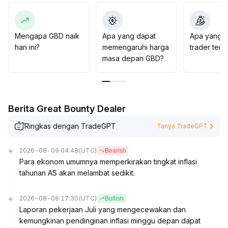
harga dalam jangka pendek, lakukan transaksi besar
dengan stop-loss yang ketat, berpartisipasilah secara
hati-hati dan waspadai potensi tekanan di level tinggi
sebelumnya serta volatilitas pasar yang meningkat yang
Mengapa GBD naik
Apa yang dapat
Apa yang d
bisa memicu koreksi
.
hari ini?
memengaruhi harga
trader ten
masa depan GBD?
Berita Great Bounty Dealer
Ringkas dengan TradeGPT
Tanya TradeGPT
2026-08-09 04:48
(UTC)
Bearish
Para ekonom umumnya memperkirakan tingkat inflasi
tahunan AS akan melambat sedikit.
2026-08-08 17:30
(UTC)
Bullish
Laporan pekerjaan Juli yang mengecewakan dan
kemungkinan pendinginan inflasi minggu depan dapat