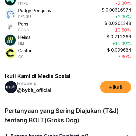
-2.00%
HYPE
$
0.00616974
Pudgy Penguins
+2.30%
PENGU
$
0.0201348
Pons
-19.50%
PONS
$
0.211266
Heima
+11.40%
HEI
$
0.099684
Canton
-7.60%
CC
Ikuti Kami di Media Sosial
Followers
+
Ikuti
@bybit_official
Pertanyaan yang Sering Diajukan (T&J)
tentang BOLT(Groks Dog)