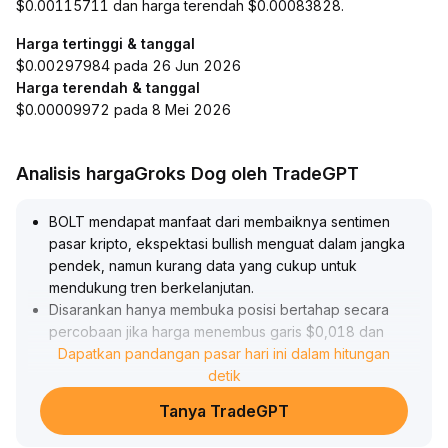
$0.00115711 dan harga terendah $0.00083828.
Harga tertinggi & tanggal
$0.00297984 pada 26 Jun 2026
Harga terendah & tanggal
$0.00009972 pada 8 Mei 2026
Analisis hargaGroks Dog oleh TradeGPT
BOLT mendapat manfaat dari membaiknya sentimen
pasar kripto, ekspektasi bullish menguat dalam jangka
pendek, namun kurang data yang cukup untuk
mendukung tren berkelanjutan
.
Disarankan hanya membuka posisi bertahap secara
percobaan jika harga menembus garis $0,018 dan
dikonfirmasi dengan volume, serta segera ambil untung
Dapatkan pandangan pasar hari ini dalam hitungan
atau cut loss jika turun melewati area rendah $0,014,
detik
ketat kendalikan posisi, tunggu kejelasan lebih lanjut
Tanya TradeGPT
pada candlestick dan fundamental, serta waspadai
risiko penurunan akibat volatilitas jangka pendek yang