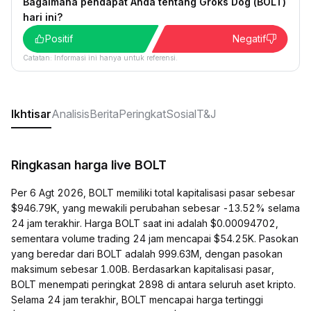
Bagaimana pendapat Anda tentang Groks Dog (BOLT)
hari ini?
Positif
Negatif
Catatan: Informasi ini hanya untuk referensi.
Ikhtisar
Analisis
Berita
Peringkat
Sosial
T&J
Ringkasan harga live BOLT
Per 6 Agt 2026, BOLT memiliki total kapitalisasi pasar sebesar
$946.79K, yang mewakili perubahan sebesar -13.52% selama
24 jam terakhir. Harga BOLT saat ini adalah $0.00094702,
sementara volume trading 24 jam mencapai $54.25K. Pasokan
yang beredar dari BOLT adalah 999.63M, dengan pasokan
maksimum sebesar 1.00B. Berdasarkan kapitalisasi pasar,
BOLT menempati peringkat 2898 di antara seluruh aset kripto.
Selama 24 jam terakhir, BOLT mencapai harga tertinggi