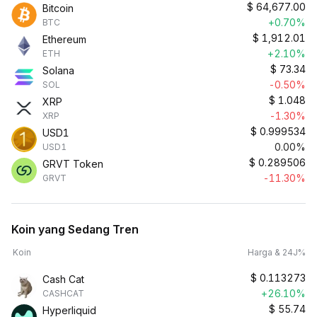
$
64,677.00
Bitcoin
+0.70%
BTC
$
1,912.01
Ethereum
+2.10%
ETH
$
73.34
Solana
-0.50%
SOL
$
1.048
XRP
-1.30%
XRP
$
0.999534
USD1
0.00%
USD1
$
0.289506
GRVT Token
-11.30%
GRVT
Koin yang Sedang Tren
Koin
Harga & 24J%
$
0.113273
Cash Cat
+26.10%
CASHCAT
$
55.74
Hyperliquid