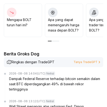
meningkat
.
Mengapa BOLT
Apa yang dapat
Apa yang d
turun hari ini?
memengaruhi harga
trader tent
masa depan BOLT?
BOLT?
Berita Groks Dog
Ringkas dengan TradeGPT
Tanya TradeGPT
2026-08-06 14:04
(UTC)
Netral
Dampak Federal Reserve terhadap bitcoin semakin dalam
saat BTC diperdagangkan 49% di bawah rekor
tertingginya
2026-08-06 13:12
(UTC)
Netral
Wall Street menangis atas reformasi Fed, Dimon