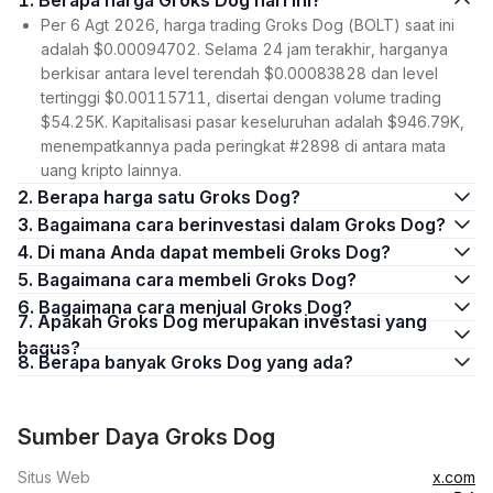
1. Berapa harga Groks Dog hari ini?
Per 6 Agt 2026, harga trading Groks Dog (BOLT) saat ini
adalah $0.00094702. Selama 24 jam terakhir, harganya
berkisar antara level terendah $0.00083828 dan level
tertinggi $0.00115711, disertai dengan volume trading
$54.25K. Kapitalisasi pasar keseluruhan adalah $946.79K,
menempatkannya pada peringkat #2898 di antara mata
uang kripto lainnya.
2. Berapa harga satu Groks Dog?
3. Bagaimana cara berinvestasi dalam Groks Dog?
4. Di mana Anda dapat membeli Groks Dog?
5. Bagaimana cara membeli Groks Dog?
6. Bagaimana cara menjual Groks Dog?
7. Apakah Groks Dog merupakan investasi yang
bagus?
8. Berapa banyak Groks Dog yang ada?
Sumber Daya Groks Dog
Situs Web
x.com