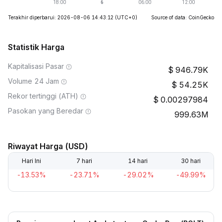
Terakhir diperbarui: 2026-08-06 14:43:12
(UTC+0)
Source of data: CoinGecko
Statistik Harga
Kapitalisasi Pasar
946.79K
Volume 24 Jam
54.25K
Rekor tertinggi (ATH)
0.00297984
Pasokan yang Beredar
999.63M
Riwayat Harga (USD)
Hari Ini
7 hari
14 hari
30 hari
-13.53%
-23.71%
-29.02%
-49.99%