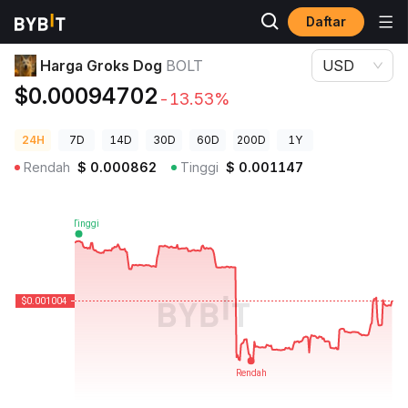
Daftar
Harga Kripto
Harga Groks Dog BOLT
Harga Groks Dog
BOLT
USD
$0.00094702
-13.53%
24H
7D
14D
30D
60D
200D
1Y
Rendah
$
0.000862
Tinggi
$
0.001147