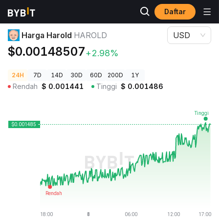
Daftar
Harga Kripto
Harga Harold HAROLD
Harga Harold
HAROLD
USD
$0.00148507
+2.98%
24H
7D
14D
30D
60D
200D
1Y
Rendah
$
0.001441
Tinggi
$
0.001486