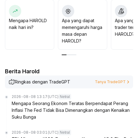
mengejar kenaikan secara membabi buta
.
Mengapa HAROLD
Apa yang dapat
Apa yang d
naik hari ini?
memengaruhi harga
trader tent
masa depan
HAROLD?
HAROLD?
Berita Harold
Ringkas dengan TradeGPT
Tanya TradeGPT
2026-08-08 13:17
(UTC)
Netral
Mengapa Seorang Ekonom Teratas Berpendapat Perang
Inflasi The Fed Tidak Bisa Dimenangkan dengan Kenaikan
Suku Bunga
2026-08-08 03:01
(UTC)
Netral