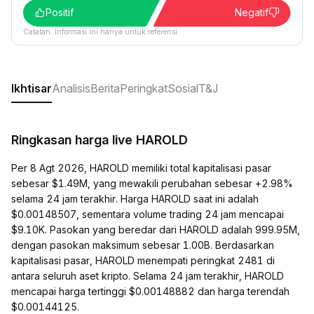
Positif
Negatif
Catatan: Informasi ini hanya untuk referensi.
Ikhtisar
Analisis
Berita
Peringkat
Sosial
T&J
Ringkasan harga live HAROLD
Per 8 Agt 2026, HAROLD memiliki total kapitalisasi pasar
sebesar $1.49M, yang mewakili perubahan sebesar +2.98%
selama 24 jam terakhir. Harga HAROLD saat ini adalah
$0.00148507, sementara volume trading 24 jam mencapai
$9.10K. Pasokan yang beredar dari HAROLD adalah 999.95M,
dengan pasokan maksimum sebesar 1.00B. Berdasarkan
kapitalisasi pasar, HAROLD menempati peringkat 2481 di
antara seluruh aset kripto. Selama 24 jam terakhir, HAROLD
mencapai harga tertinggi $0.00148882 dan harga terendah
$0.00144125.