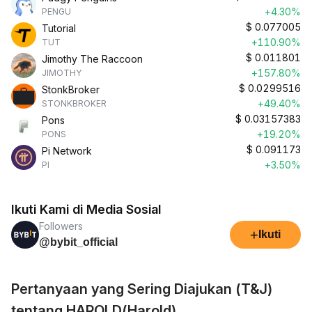
+4.30%
PENGU
$
0.077005
Tutorial
+110.90%
TUT
$
0.011801
Jimothy The Raccoon
+157.80%
JIMOTHY
$
0.0299516
StonkBroker
+49.40%
STONKBROKER
$
0.03157383
Pons
+19.20%
PONS
$
0.091173
Pi Network
+3.50%
PI
Ikuti Kami di Media Sosial
Followers
+
Ikuti
@bybit_official
Pertanyaan yang Sering Diajukan (T&J)
tentang HAROLD(Harold)