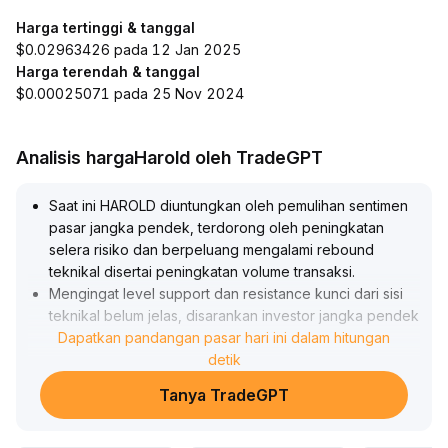
Harga tertinggi & tanggal
$0.02963426 pada 12 Jan 2025
Harga terendah & tanggal
$0.00025071 pada 25 Nov 2024
Analisis hargaHarold oleh TradeGPT
Saat ini HAROLD diuntungkan oleh pemulihan sentimen
pasar jangka pendek, terdorong oleh peningkatan
selera risiko dan berpeluang mengalami rebound
teknikal disertai peningkatan volume transaksi
.
Mengingat level support dan resistance kunci dari sisi
teknikal belum jelas, disarankan investor jangka pendek
untuk fokus pada peluang mengikuti pergerakan
Dapatkan pandangan pasar hari ini dalam hitungan
setelah breakout di zona volume tinggi, serta
detik
menetapkan stop loss secara ketat untuk
Tanya TradeGPT
mengantisipasi risiko pembalikan sentimen
.
Evaluasi tren jangka menengah hingga panjang
memerlukan data tambahan, sehingga sebaiknya hindari