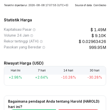
Terakhir diperbarui: 2026-08-08 17:07:55
(UTC+0)
Source of data: CoinGecko
Statistik Harga
Kapitalisasi Pasar
1.49M
Volume 24 Jam
9.10K
Rekor tertinggi (ATH)
0.02963426
Pasokan yang Beredar
999.95M
Riwayat Harga (USD)
Hari Ini
7 hari
14 hari
30 hari
+2.98%
+2.64%
-10.28%
-30.28%
Bagaimana pendapat Anda tentang Harold (HAROLD)
hari ini?