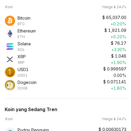
Koin
Harga & 24J%
$
65,037.00
Bitcoin
+0.20%
BTC
$
1,921.09
Ethereum
+0.20%
ETH
$
76.27
Solana
+3.30%
SOL
$
1.046
XRP
+1.90%
XRP
$
0.999597
USD1
0.00%
USD1
$
0.071141
Dogecoin
+1.80%
DOGE
Koin yang Sedang Tren
Koin
Harga & 24J%
$
0.00630173
Pudgy Penguins