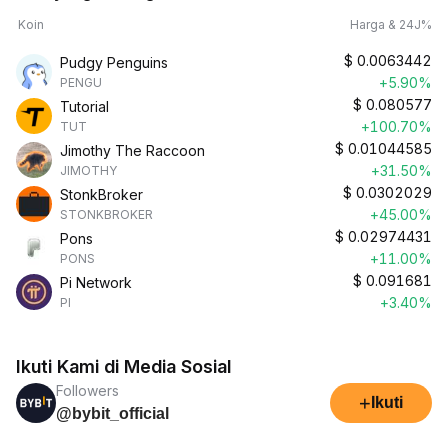
Koin
Harga & 24J%
$
0.0063442
Pudgy Penguins
+5.90%
PENGU
$
0.080577
Tutorial
+100.70%
TUT
$
0.01044585
Jimothy The Raccoon
+31.50%
JIMOTHY
$
0.0302029
StonkBroker
+45.00%
STONKBROKER
$
0.02974431
Pons
+11.00%
PONS
$
0.091681
Pi Network
+3.40%
PI
Ikuti Kami di Media Sosial
Followers
+
Ikuti
@bybit_official