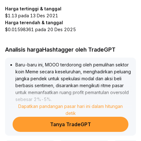
Harga tertinggi & tanggal
$1.13 pada 13 Des 2021
Harga terendah & tanggal
$0.01598361 pada 20 Des 2025
Analisis hargaHashtagger oleh TradeGPT
Baru-baru ini, MOOO terdorong oleh pemulihan sektor
koin Meme secara keseluruhan, menghadirkan peluang
jangka pendek untuk spekulasi modal dan aksi beli
berbasis sentimen, disarankan mengikuti ritme pasar
untuk memanfaatkan ruang profit pemantulan oversold
sebesar 2%-5%
.
Namun, dengan beralihnya dana secara bertahap ke
Dapatkan pandangan pasar hari ini dalam hitungan
token AI dan token fungsional, tekanan diversifikasi
detik
semakin besar, MOOO menghadapi risiko realisasi
Tanya TradeGPT
keuntungan dan pengujian ulang, waspada terhadap
pergantian kepemilikan di harga atas dan pelemahan
sentimen
.