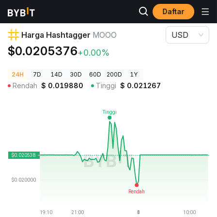
Daftar
Harga Kripto
Harga Hashtagger MOOO
Harga Hashtagger
MOOO
USD
$0.0205376
+0.00%
24H
7D
14D
30D
60D
200D
1Y
Rendah
$
0.019880
Tinggi
$
0.021267