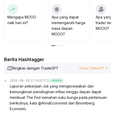
Dalam jangka menengah dan panjang, kondisi likuiditas
makro dan lingkungan suku bunga masih cenderung
hati-hati
.
Mengapa MOOO
Apa yang dapat
Apa yang d
Disarankan partisipasi ringan dan memantau indikator
naik hari ini?
memengaruhi harga
trader tent
volume, bila zona support kunci (referensi 0
.
masa depan
MOOO?
075-0
.
MOOO?
070) tertembus, harus segera melakukan cut-loss
.
Strategi jangka pendek tetap bullish, jangka panjang
tetap bearish
.
Berita Hashtagger
Ringkas dengan TradeGPT
Tanya TradeGPT
2026-08-08 17:30
(UTC)
Bullish
Laporan pekerjaan Juli yang mengecewakan dan
kemungkinan pendinginan inflasi minggu depan dapat
membuat The Fed menahan suku bunga pada pertemuan
berikutnya, kata @AnnaEconomist dari Bloomberg
Economic.