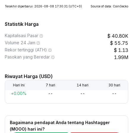
Terakhir diperbarui: 2026-08-08 17:30:31
(UTC+0)
Source of data: CoinGecko
Statistik Harga
Kapitalisasi Pasar
40.80K
Volume 24 Jam
55.75
Rekor tertinggi (ATH)
1.13
Pasokan yang Beredar
1.99M
Riwayat Harga (USD)
Hari Ini
7 hari
14 hari
30 hari
+0.00%
--
--
--
Bagaimana pendapat Anda tentang Hashtagger
(MOOO) hari ini?