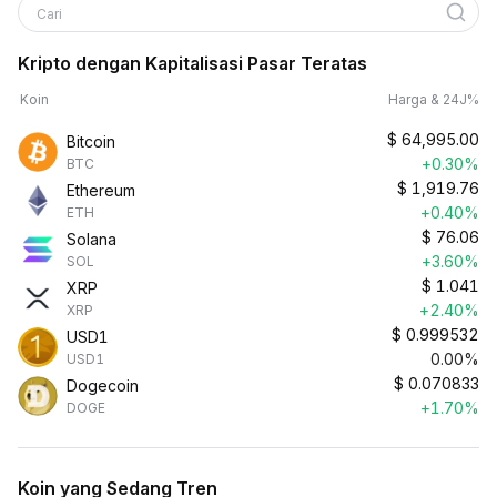
Cari
Kripto dengan Kapitalisasi Pasar Teratas
Koin
Harga & 24J%
$
64,995.00
Bitcoin
+0.30%
BTC
$
1,919.76
Ethereum
+0.40%
ETH
$
76.06
Solana
+3.60%
SOL
$
1.041
XRP
+2.40%
XRP
$
0.999532
USD1
0.00%
USD1
$
0.070833
Dogecoin
+1.70%
DOGE
Koin yang Sedang Tren