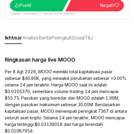
Positif
Negatif
Catatan: Informasi ini hanya untuk referensi.
Ikhtisar
Analisis
Berita
Peringkat
Sosial
T&J
Ringkasan harga live MOOO
Per 8 Agt 2026, MOOO memiliki total kapitalisasi pasar
sebesar $40.80K, yang mewakili perubahan sebesar +0.00%
selama 24 jam terakhir. Harga MOOO saat ini adalah
$0.0205376, sementara volume trading 24 jam mencapai
$55.75. Pasokan yang beredar dari MOOO adalah 1.99M,
dengan pasokan maksimum sebesar 30.00M. Berdasarkan
kapitalisasi pasar, MOOO menempati peringkat 7367 di antara
seluruh aset kripto. Selama 24 jam terakhir, MOOO mencapai
harga tertinggi $0.02139018 dan harga terendah
$0.01987954.