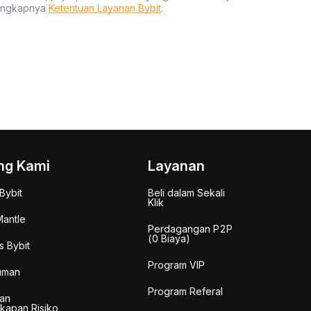
lengkapnya
Ketentuan Layanan Bybit
.
ng Kami
Layanan
Bybit
Beli dalam Sekali
Klik
antle
Perdagangan P2P
(0 Biaya)
s Bybit
Program VIP
uman
Program Referal
an
kapan Risiko