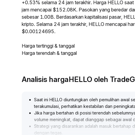
+0.53% selama 24 jam terakhir. Harga HELLO saat 
jam mencapai $152.08K. Pasokan yang beredar d
sebesar 1.00B. Berdasarkan kapitalisasi pasar, HEL
kripto. Selama 24 jam terakhir, HELLO mencapai ha
$0.00124695.
Harga tertinggi & tanggal
Harga terendah & tanggal
Analisis hargaHELLO oleh Trade
Saat ini HELLO diuntungkan oleh pemulihan awal se
terakumulasi, perhatikan kestabilan dan peningkat
Jika harga bertahan di posisi terendah sebelumny
volume meningkat, dapat dianggap sebagai awal 
Strategi yang disarankan adalah masuk bertahap di
dengan tegas
.