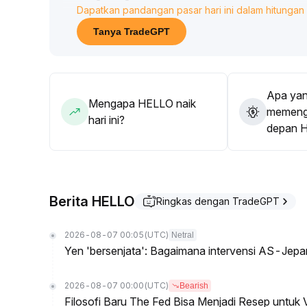
Dapatkan pandangan pasar hari ini dalam hitungan 
Operasi perlu memantau kolaborasi volume-harga 
memastikan partisipasi pasar dengan risiko yang t
Tanya TradeGPT
Apa yan
Mengapa HELLO naik
memenga
hari ini?
depan 
Berita HELLO
Ringkas dengan TradeGPT
2026-08-07 00:05
(UTC)
Netral
Yen 'bersenjata': Bagaimana intervensi AS-Jep
2026-08-07 00:00
(UTC)
Bearish
Filosofi Baru The Fed Bisa Menjadi Resep untuk V