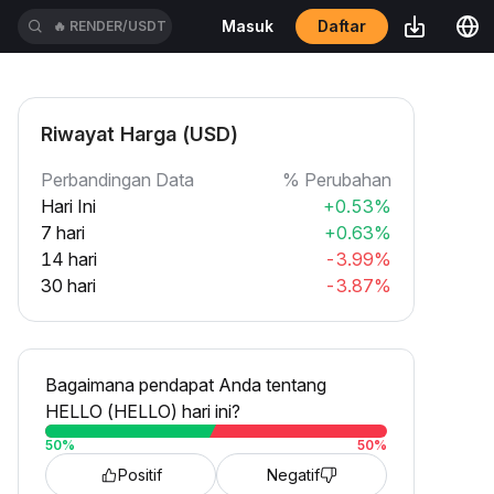
Daftar
Masuk
🔥
RENDER/USDT
Riwayat Harga (USD)
Perbandingan Data
% Perubahan
Hari Ini
+0.53%
7 hari
+0.63%
14 hari
-3.99%
30 hari
-3.87%
Bagaimana pendapat Anda tentang
HELLO (HELLO) hari ini?
50
%
50
%
Positif
Negatif