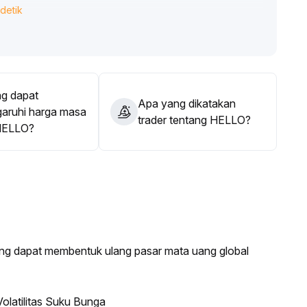
detik
dan perubahan pola candlestick secara ketat,
erkendali
.
g dapat
Apa yang dikatakan
ruhi harga masa
trader tentang HELLO?
HELLO?
ang dapat membentuk ulang pasar mata uang global
olatilitas Suku Bunga