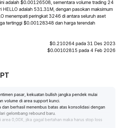
ini adalah $0.00126508, sementara volume trading 24
ari HELLO adalah 531.31M, dengan pasokan maksimum
LO menempati peringkat 3246 di antara seluruh aset
rga tertinggi $0.00128348 dan harga terendah
$0.210264 pada 31 Des 2023
$0.00102815 pada 4 Feb 2026
GPT
ntimen pasar, kekuatan bullish jangka pendek mulai
an volume di area support kunci
.
a dan berhasil menembus batas atas konsolidasi dengan
dari gelombang rebound baru
.
 area 0,00X, jika gagal bertahan maka harus stop loss