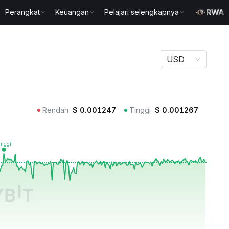
Perangkat
Keuangan
Pelajari selengkapnya
USD
Rendah
$
0.001247
Tinggi
$
0.001267