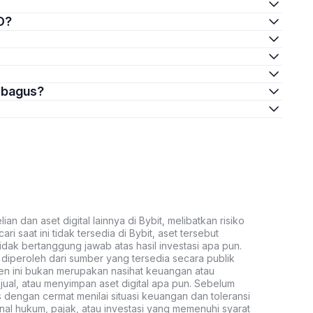
O?
g bagus?
an dan aset digital lainnya di Bybit, melibatkan risiko
ari saat ini tidak tersedia di Bybit, aset tersebut
idak bertanggung jawab atas hasil investasi apa pun.
ni diperoleh dari sumber yang tersedia secara publik
ten ini bukan merupakan nasihat keuangan atau
al, atau menyimpan aset digital apa pun. Sebelum
s dengan cermat menilai situasi keuangan dan toleransi
nal hukum, pajak, atau investasi yang memenuhi syarat