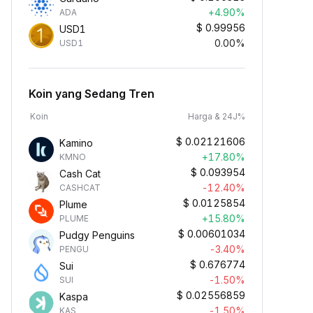
+4.90%
ADA
$
0.99956
USD1
0.00%
USD1
Koin yang Sedang Tren
Koin
Harga & 24J%
$
0.02121606
Kamino
+17.80%
KMNO
$
0.093954
Cash Cat
-12.40%
CASHCAT
$
0.0125854
Plume
+15.80%
PLUME
$
0.00601034
Pudgy Penguins
-3.40%
PENGU
$
0.676774
Sui
-1.50%
SUI
$
0.02556859
Kaspa
-1.50%
KAS