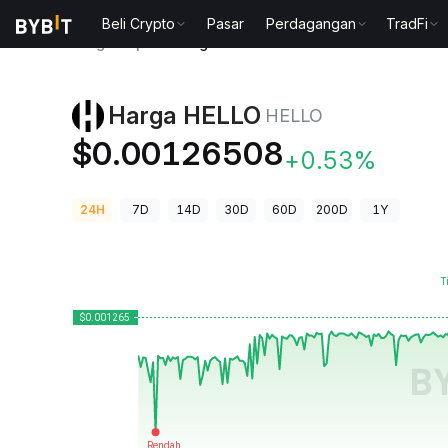
Beli Crypto
Pasar
Perdagangan
TradFi
Harga Kripto
Harga HELLO HELLO
Harga HELLO
HELLO
$0.00126508
+0.53%
24H
7D
14D
30D
60D
200D
1Y