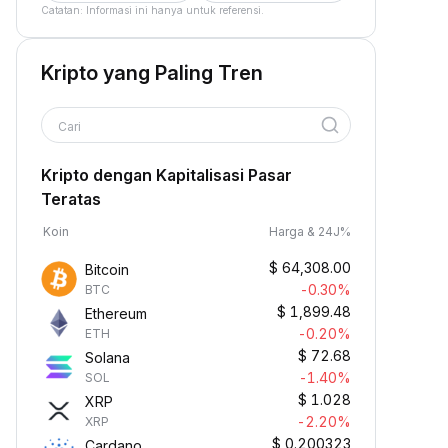
Catatan: Informasi ini hanya untuk referensi.
Kripto yang Paling Tren
Cari
Kripto dengan Kapitalisasi Pasar
Teratas
Koin
Harga & 24J%
$
64,308.00
Bitcoin
-0.30%
BTC
$
1,899.48
Ethereum
-0.20%
ETH
$
72.68
Solana
-1.40%
SOL
$
1.028
XRP
-2.20%
XRP
$
0.200323
Cardano