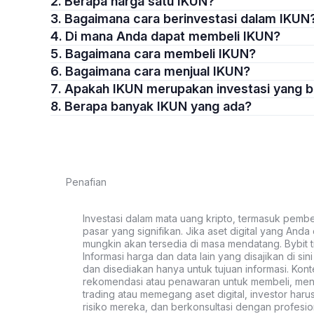
2. Berapa harga satu IKUN?
3. Bagaimana cara berinvestasi dalam IKUN
4. Di mana Anda dapat membeli IKUN?
5. Bagaimana cara membeli IKUN?
6. Bagaimana cara menjual IKUN?
7. Apakah IKUN merupakan investasi yang 
8. Berapa banyak IKUN yang ada?
Penafian
Investasi dalam mata uang kripto, termasuk pembeli
pasar yang signifikan. Jika aset digital yang Anda c
mungkin akan tersedia di masa mendatang. Bybit t
Informasi harga dan data lain yang disajikan di si
dan disediakan hanya untuk tujuan informasi. Kon
rekomendasi atau penawaran untuk membeli, menju
trading atau memegang aset digital, investor haru
risiko mereka, dan berkonsultasi dengan profesio