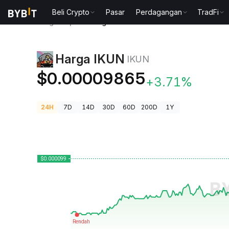
Beli Crypto
Pasar
Perdagangan
TradFi
Harga Kripto
Harga IKUN IKUN
Harga IKUN
IKUN
$0.00009865
+3.71%
24H
7D
14D
30D
60D
200D
1Y