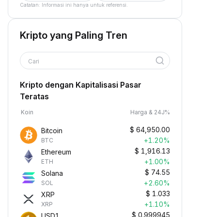
Catatan: Informasi ini hanya untuk referensi.
Kripto yang Paling Tren
Cari
Kripto dengan Kapitalisasi Pasar
Teratas
Koin
Harga & 24J%
$
64,950.00
Bitcoin
+1.20%
BTC
$
1,916.13
Ethereum
+1.00%
ETH
$
74.55
Solana
+2.60%
SOL
$
1.033
XRP
+1.10%
XRP
$
0.999945
USD1