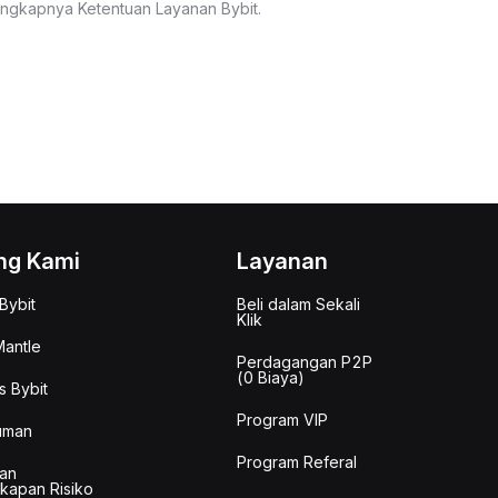
lengkapnya Ketentuan Layanan Bybit.
ng Kami
Layanan
Bybit
Beli dalam Sekali
Klik
antle
Perdagangan P2P
(0 Biaya)
s Bybit
Program VIP
uman
Program Referal
an
kapan Risiko