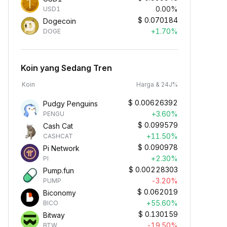
0.00%
USD1
$
0.070184
Dogecoin
+1.70%
DOGE
Koin yang Sedang Tren
Koin
Harga & 24J%
$
0.00626392
Pudgy Penguins
+3.60%
PENGU
$
0.099579
Cash Cat
+11.50%
CASHCAT
$
0.090978
Pi Network
+2.30%
PI
$
0.00228303
Pump.fun
-3.20%
PUMP
$
0.062019
Biconomy
+55.60%
BICO
$
0.130159
Bitway
-19.50%
BTW