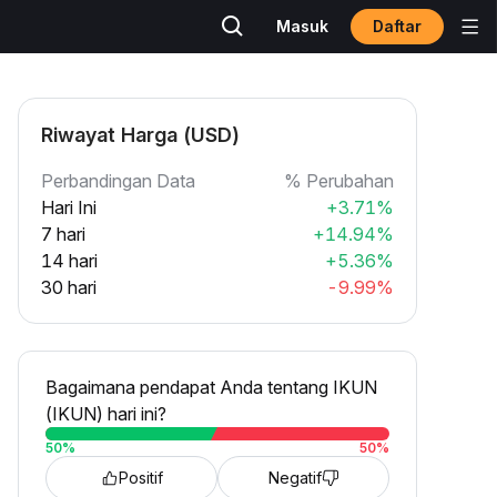
Daftar
Masuk
Riwayat Harga (USD)
Perbandingan Data
% Perubahan
Hari Ini
+3.71%
7 hari
+14.94%
14 hari
+5.36%
30 hari
-9.99%
Bagaimana pendapat Anda tentang IKUN
(IKUN) hari ini?
50
%
50
%
Positif
Negatif