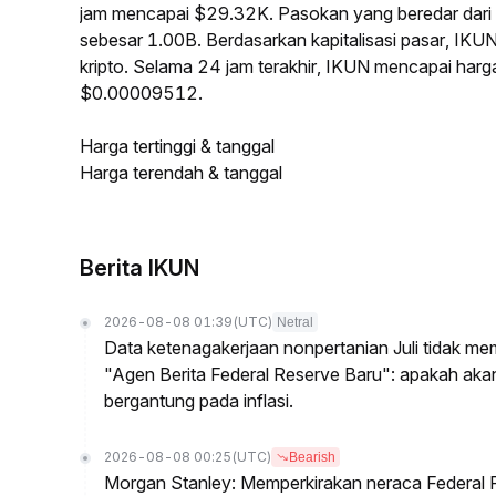
jam mencapai $29.32K. Pasokan yang beredar dar
sebesar 1.00B. Berdasarkan kapitalisasi pasar, IKU
kripto. Selama 24 jam terakhir, IKUN mencapai har
$0.00009512.
Harga tertinggi & tanggal
Harga terendah & tanggal
Berita IKUN
2026-08-08 01:39
(UTC)
Netral
Data ketenagakerjaan nonpertanian Juli tidak me
"Agen Berita Federal Reserve Baru": apakah ak
bergantung pada inflasi.
2026-08-08 00:25
(UTC)
Bearish
Morgan Stanley: Memperkirakan neraca Federal R