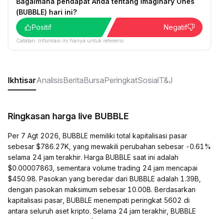
Bagaimana pendapat Anda tentang Imaginary Ones
(BUBBLE) hari ini?
Positif
Negatif
Catatan: Informasi ini hanya untuk referensi.
Ikhtisar
Analisis
Berita
Bursa
Peringkat
Sosial
T&J
Ringkasan harga live BUBBLE
Per 7 Agt 2026, BUBBLE memiliki total kapitalisasi pasar
sebesar $786.27K, yang mewakili perubahan sebesar -0.61%
selama 24 jam terakhir. Harga BUBBLE saat ini adalah
$0.00007863, sementara volume trading 24 jam mencapai
$450.98. Pasokan yang beredar dari BUBBLE adalah 1.39B,
dengan pasokan maksimum sebesar 10.00B. Berdasarkan
kapitalisasi pasar, BUBBLE menempati peringkat 5602 di
antara seluruh aset kripto. Selama 24 jam terakhir, BUBBLE