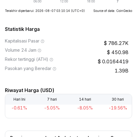
Terakhir diperbarui: 2026-08-07 03:10:14
(UTC+0)
Source of data: CoinGecko
Statistik Harga
Kapitalisasi Pasar
786.27K
Volume 24 Jam
450.98
Rekor tertinggi (ATH)
0.0164419
Pasokan yang Beredar
1.39B
Riwayat Harga (USD)
Hari Ini
7 hari
14 hari
30 hari
-0.61%
-5.05%
-8.05%
-19.56%