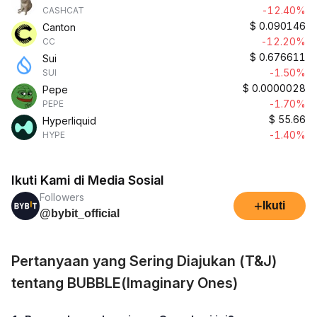
-12.40%
CASHCAT
$
0.090146
Canton
-12.20%
CC
$
0.676611
Sui
-1.50%
SUI
$
0.0000028
Pepe
-1.70%
PEPE
$
55.66
Hyperliquid
-1.40%
HYPE
Ikuti Kami di Media Sosial
Followers
+
Ikuti
@bybit_official
Pertanyaan yang Sering Diajukan (T&J)
tentang BUBBLE(Imaginary Ones)