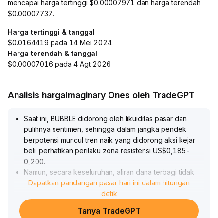
mencapai harga tertinggi $0.00007971 dan harga terendah
$0.00007737.
Harga tertinggi & tanggal
$0.0164419 pada 14 Mei 2024
Harga terendah & tanggal
$0.00007016 pada 4 Agt 2026
Analisis hargaImaginary Ones oleh TradeGPT
Saat ini, BUBBLE didorong oleh likuiditas pasar dan
pulihnya sentimen, sehingga dalam jangka pendek
berpotensi muncul tren naik yang didorong aksi kejar
beli; perhatikan perilaku zona resistensi US$0,185-
0,200
.
Namun, secara keseluruhan, aliran dana terbagi tidak
merata dan kurangnya likuiditas menyebabkan harga
Dapatkan pandangan pasar hari ini dalam hitungan
mudah berfluktuasi tajam, sehingga risiko koreksi
detik
setelah kenaikan semakin tinggi
.
Tanya TradeGPT
Disarankan dalam jangka pendek untuk menyesuaikan