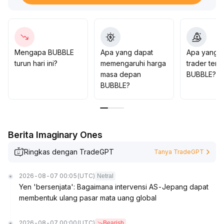
ambil untung secara dinamis dengan perubahan volume
transaksi, sementara dalam jangka menengah-panjang
untuk disiplin dalam pengelolaan posisi dan waspada
terhadap slippage
.
Selain itu, perhatikan upaya pihak pengembang dalam
Mengapa BUBBLE
Apa yang dapat
Apa yang d
meningkatkan kepatuhan dan transparansi
.
turun hari ini?
memengaruhi harga
trader tent
Manfaatkan peluang persaingan dana sementara
masa depan
BUBBLE?
dengan tetap mengendalikan risiko kepatuhan dan
BUBBLE?
likuiditas secara ketat
.
Berita Imaginary Ones
Ringkas dengan TradeGPT
Tanya TradeGPT
2026-08-07 00:05
(UTC)
Netral
Yen 'bersenjata': Bagaimana intervensi AS-Jepang dapat
membentuk ulang pasar mata uang global
2026-08-07 00:00
(UTC)
Bearish