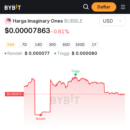
Daftar
Harga Kripto
Harga Imaginary Ones BUBBLE
Harga Imaginary Ones
BUBBLE
USD
$0.00007863
-0.61%
24H
7D
14D
30D
60D
200D
1Y
Rendah
$
0.000077
Tinggi
$
0.000080