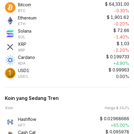
$
64,331.00
Bitcoin
-0.30%
BTC
$
1,901.62
Ethereum
-0.20%
ETH
$
72.66
Solana
-1.40%
SOL
$
1.03
XRP
-2.20%
XRP
$
0.199733
Cardano
+4.90%
ADA
$
0.99963
USD1
0.00%
USD1
Koin yang Sedang Tren
Koin
Harga & 24J%
$
0.02968666
Hashflow
+65.00%
HFT
$
0.095978
Cash Cat