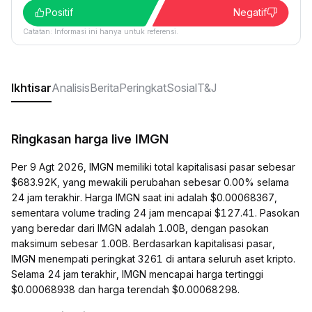
Positif
Negatif
Catatan: Informasi ini hanya untuk referensi.
Ikhtisar
Analisis
Berita
Peringkat
Sosial
T&J
Ringkasan harga live IMGN
Per 9 Agt 2026, IMGN memiliki total kapitalisasi pasar sebesar
$683.92K, yang mewakili perubahan sebesar 0.00% selama
24 jam terakhir. Harga IMGN saat ini adalah $0.00068367,
sementara volume trading 24 jam mencapai $127.41. Pasokan
yang beredar dari IMGN adalah 1.00B, dengan pasokan
maksimum sebesar 1.00B. Berdasarkan kapitalisasi pasar,
IMGN menempati peringkat 3261 di antara seluruh aset kripto.
Selama 24 jam terakhir, IMGN mencapai harga tertinggi
$0.00068938 dan harga terendah $0.00068298.