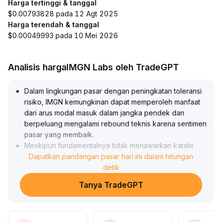
Harga tertinggi & tanggal
$0.00793828 pada 12 Agt 2025
Harga terendah & tanggal
$0.00049993 pada 10 Mei 2026
Analisis hargaIMGN Labs oleh TradeGPT
Dalam lingkungan pasar dengan peningkatan toleransi
risiko, IMGN kemungkinan dapat memperoleh manfaat
dari arus modal masuk dalam jangka pendek dan
berpeluang mengalami rebound teknis karena sentimen
pasar yang membaik
.
Meskipun fundamentalnya tidak menawarkan katalis
positif langsung, limpahan likuiditas dan rotasi sektor
Dapatkan pandangan pasar hari ini dalam hitungan
dapat membantu memicu minat beli
detik
.
Disarankan agar investor memantau dengan cermat
Tanya TradeGPT
perubahan volume transaksi di masa mendatang serta
pergerakan harga pada level kunci, di mana jika volume
meningkat menembus dan harga penutupan berada di
atas moving average jangka menengah-pendek, hal ini