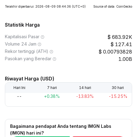
Terakhir diperbarui: 2026-08-09 08:44:36
(UTC+0)
Source of data: CoinGecko
Statistik Harga
Kapitalisasi Pasar
683.92K
Volume 24 Jam
127.41
Rekor tertinggi (ATH)
0.00793828
Pasokan yang Beredar
1.00B
Riwayat Harga (USD)
Hari Ini
7 hari
14 hari
30 hari
--
+0.38%
-13.83%
-15.25%
Bagaimana pendapat Anda tentang IMGN Labs
(IMGN) hari ini?