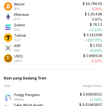
$
64,786.00
Bitcoin
-0.30%
BTC
$
1,914.98
Ethereum
0.00%
ETH
$
76.12
Solana
+2.10%
SOL
$
0.181008
Tutorial
+287.70%
TUT
$
1.032
XRP
+0.20%
XRP
$
0.999528
USD1
-0.10%
USD1
Koin yang Sedang Tren
Koin
Harga & 24J%
$
0.00633032
Pudgy Penguins
+1.50%
PENGU
$
0.01965957
Fake World Assets