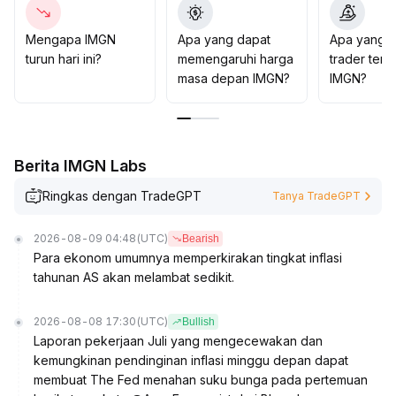
dapat dianggap sebagai sinyal beli; sebaliknya, jika
menembus level support penting, harus waspada
Mengapa IMGN
Apa yang dapat
Apa yang d
terhadap risiko koreksi sentimen
.
turun hari ini?
memengaruhi harga
trader tent
masa depan IMGN?
IMGN?
Berita IMGN Labs
Ringkas dengan TradeGPT
Tanya TradeGPT
2026-08-09 04:48
(UTC)
Bearish
Para ekonom umumnya memperkirakan tingkat inflasi
tahunan AS akan melambat sedikit.
2026-08-08 17:30
(UTC)
Bullish
Laporan pekerjaan Juli yang mengecewakan dan
kemungkinan pendinginan inflasi minggu depan dapat
membuat The Fed menahan suku bunga pada pertemuan