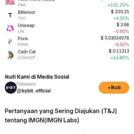
+101.20%
FWA
$
205.35
Bittensor
+4.50%
TAO
$
3.98
Uniswap
-0.90%
UNI
$
0.03034078
Pons
-6.50%
PONS
$
0.11313
Cash Cat
+14.80%
CASHCAT
Ikuti Kami di Media Sosial
Followers
+
Ikuti
@bybit_official
Pertanyaan yang Sering Diajukan (T&J)
tentang IMGN(IMGN Labs)