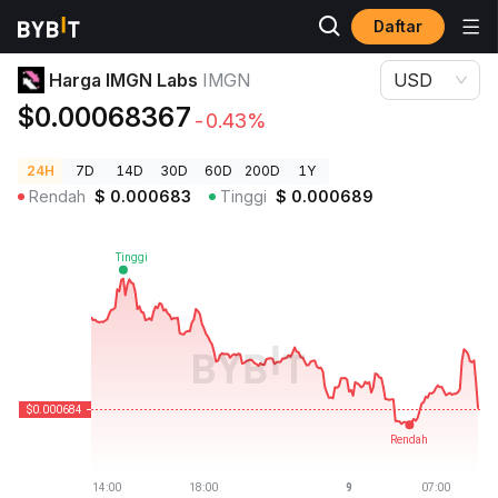
Daftar
Harga Kripto
Harga IMGN Labs IMGN
Harga IMGN Labs
IMGN
USD
$0.00068367
-0.43%
24H
7D
14D
30D
60D
200D
1Y
Rendah
$
0.000683
Tinggi
$
0.000689