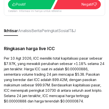
Positif
Negatif
Catatan: Informasi ini hanya untuk referensi.
Ikhtisar
Analisis
Berita
Peringkat
Sosial
T&J
Ringkasan harga live ICC
Per 10 Agt 2026, ICC memiliki total kapitalisasi pasar sebesar
$7.97K, yang mewakili perubahan sebesar +1.18% selama 24
jam terakhir. Harga ICC saat ini adalah $0.00000886,
sementara volume trading 24 jam mencapai $5.38. Pasokan
yang beredar dari ICC adalah 899.42M, dengan pasokan
maksimum sebesar 999.97M. Berdasarkan kapitalisasi pasar,
ICC menempati peringkat 10730 di antara seluruh aset kripto.
Selama 24 jam terakhir, ICC mencapai harga tertinggi
$0.00000888 dan harga terendah $0.00000874.