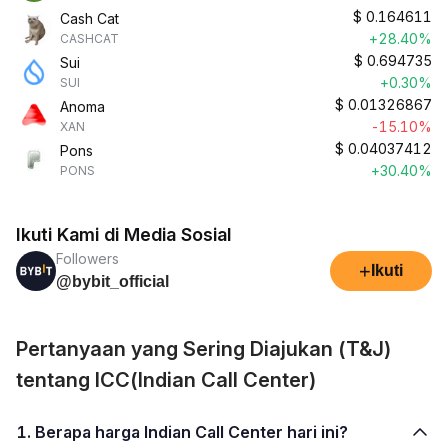
$
0.164611
Cash Cat
+28.40%
CASHCAT
$
0.694735
Sui
+0.30%
SUI
$
0.01326867
Anoma
-15.10%
XAN
$
0.04037412
Pons
+30.40%
PONS
Ikuti Kami di Media Sosial
Followers
+
Ikuti
@bybit_official
Pertanyaan yang Sering Diajukan (T&J)
tentang ICC(Indian Call Center)
1. Berapa harga Indian Call Center hari ini?