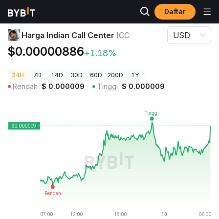
Daftar
Harga Kripto
Harga Indian Call Center ICC
Harga Indian Call Center
ICC
USD
$0.00000886
+1.18%
24H
7D
14D
30D
60D
200D
1Y
Rendah
$
0.000009
Tinggi
$
0.000009