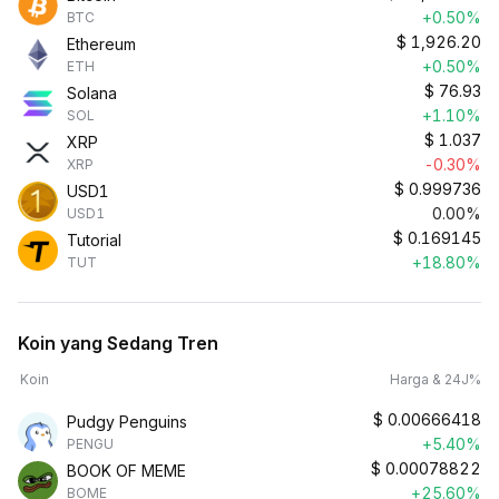
+0.50%
BTC
$
1,926.20
Ethereum
+0.50%
ETH
$
76.93
Solana
+1.10%
SOL
$
1.037
XRP
-0.30%
XRP
$
0.999736
USD1
0.00%
USD1
$
0.169145
Tutorial
+18.80%
TUT
Koin yang Sedang Tren
Koin
Harga & 24J%
$
0.00666418
Pudgy Penguins
+5.40%
PENGU
$
0.00078822
BOOK OF MEME
+25.60%
BOME