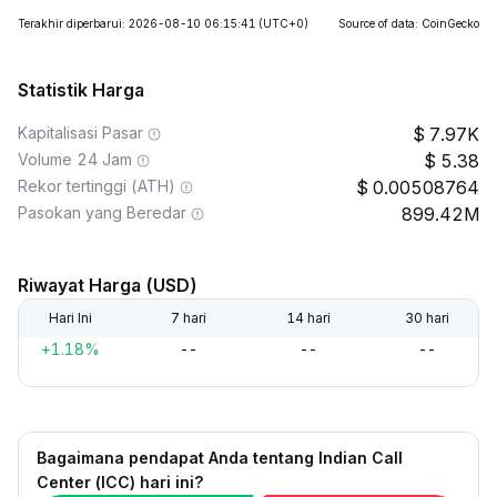
Terakhir diperbarui: 2026-08-10 06:15:41
(UTC+0)
Source of data: CoinGecko
Statistik Harga
Kapitalisasi Pasar
7.97K
Volume 24 Jam
5.38
Rekor tertinggi (ATH)
0.00508764
Pasokan yang Beredar
899.42M
Riwayat Harga (USD)
Hari Ini
7 hari
14 hari
30 hari
+1.18%
--
--
--
Bagaimana pendapat Anda tentang Indian Call
Center (ICC) hari ini?