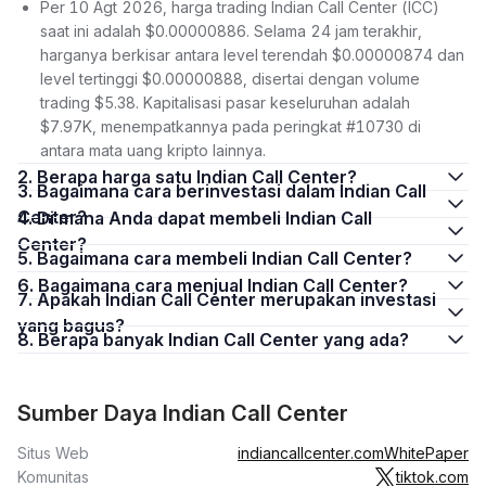
Per 10 Agt 2026, harga trading Indian Call Center (ICC)
saat ini adalah $0.00000886. Selama 24 jam terakhir,
harganya berkisar antara level terendah $0.00000874 dan
level tertinggi $0.00000888, disertai dengan volume
trading $5.38. Kapitalisasi pasar keseluruhan adalah
$7.97K, menempatkannya pada peringkat #10730 di
antara mata uang kripto lainnya.
2. Berapa harga satu Indian Call Center?
3. Bagaimana cara berinvestasi dalam Indian Call
Center?
4. Di mana Anda dapat membeli Indian Call
Center?
5. Bagaimana cara membeli Indian Call Center?
6. Bagaimana cara menjual Indian Call Center?
7. Apakah Indian Call Center merupakan investasi
yang bagus?
8. Berapa banyak Indian Call Center yang ada?
Sumber Daya Indian Call Center
Situs Web
indiancallcenter.com
WhitePaper
Komunitas
tiktok.com