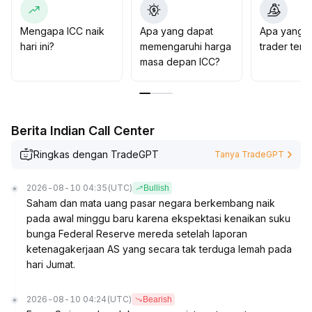
ketat level tekanan kunci dan data transaksi, hindari
posisi besar sebelum ada sinyal teknikal dan
Mengapa ICC naik
Apa yang dapat
Apa yang d
fundamental yang jelas; strategi sebaiknya tetap
hari ini?
memengaruhi harga
trader tent
konservatif dan proporsional rendah
.
masa depan ICC?
Berita Indian Call Center
Ringkas dengan TradeGPT
Tanya TradeGPT
2026-08-10 04:35
(UTC)
Bullish
Saham dan mata uang pasar negara berkembang naik
pada awal minggu baru karena ekspektasi kenaikan suku
bunga Federal Reserve mereda setelah laporan
ketenagakerjaan AS yang secara tak terduga lemah pada
hari Jumat.
2026-08-10 04:24
(UTC)
Bearish