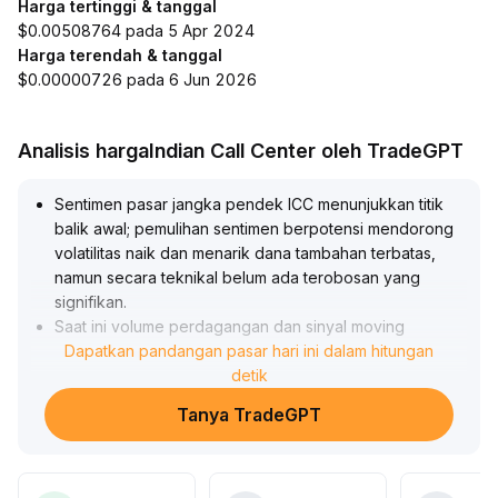
Harga tertinggi & tanggal
$0.00508764 pada 5 Apr 2024
Harga terendah & tanggal
$0.00000726 pada 6 Jun 2026
Analisis hargaIndian Call Center oleh TradeGPT
Sentimen pasar jangka pendek ICC menunjukkan titik
balik awal; pemulihan sentimen berpotensi mendorong
volatilitas naik dan menarik dana tambahan terbatas,
namun secara teknikal belum ada terobosan yang
signifikan
.
Saat ini volume perdagangan dan sinyal moving
average belum cukup kuat untuk mengonfirmasi
Dapatkan pandangan pasar hari ini dalam hitungan
kelanjutan tren
.
detik
Fundamental jangka menengah-panjang masih kurang
Tanya TradeGPT
perbaikan nyata, belum ada perkembangan proyek
baru atau kerja sama besar, sehingga dukungan nilai
secara keseluruhan terbatas
.
Disarankan mengutamakan manajemen risiko, pantau