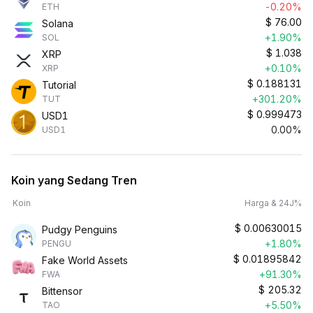
-0.20%
ETH
$
76.00
Solana
+1.90%
SOL
$
1.038
XRP
+0.10%
XRP
$
0.188131
Tutorial
+301.20%
TUT
$
0.999473
USD1
0.00%
USD1
Koin yang Sedang Tren
Koin
Harga & 24J%
$
0.00630015
Pudgy Penguins
+1.80%
PENGU
$
0.01895842
Fake World Assets
+91.30%
FWA
$
205.32
Bittensor
+5.50%
TAO