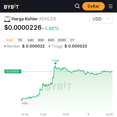
Daftar
Harga Kripto
Harga Kohler KOHLER
Harga Kohler
KOHLER
USD
$0.0000226
+1.88%
24H
7D
14D
30D
60D
200D
1Y
Rendah
$
0.000022
Tinggi
$
0.000023