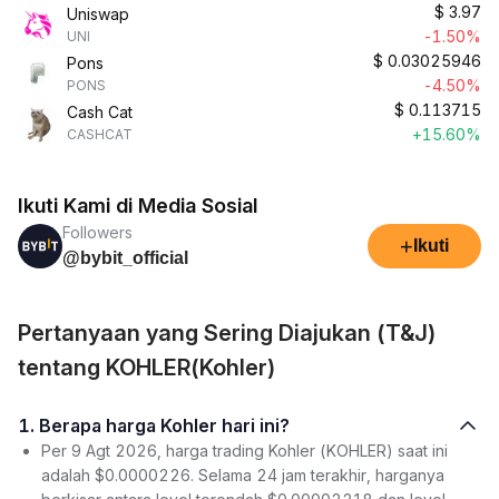
$
3.97
Uniswap
-1.50%
UNI
$
0.03025946
Pons
-4.50%
PONS
$
0.113715
Cash Cat
+15.60%
CASHCAT
Ikuti Kami di Media Sosial
Followers
+
Ikuti
@bybit_official
Pertanyaan yang Sering Diajukan (T&J)
tentang KOHLER(Kohler)
1. Berapa harga Kohler hari ini?
Per 9 Agt 2026, harga trading Kohler (KOHLER) saat ini
adalah $0.0000226. Selama 24 jam terakhir, harganya