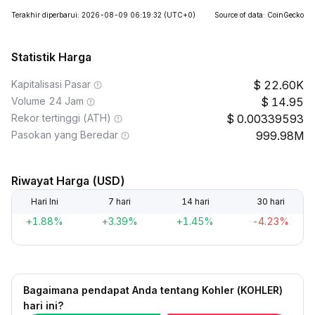
Terakhir diperbarui: 2026-08-09 06:19:32
(UTC+0)
Source of data: CoinGecko
Statistik Harga
Kapitalisasi Pasar
22.60K
Volume 24 Jam
14.95
Rekor tertinggi (ATH)
0.00339593
Pasokan yang Beredar
999.98M
Riwayat Harga (USD)
Hari Ini
7 hari
14 hari
30 hari
+1.88%
+3.39%
+1.45%
-4.23%
Bagaimana pendapat Anda tentang Kohler (KOHLER)
hari ini?