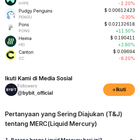
-2.20%
HYPE
$
0.00612423
Pudgy Penguins
-0.30%
PENGU
$
0.02132618
Pons
+11.50%
PONS
$
0.190411
Heima
+2.80%
HEI
$
0.09694
Canton
-6.20%
CC
Ikuti Kami di Media Sosial
Followers
+
Ikuti
@bybit_official
Pertanyaan yang Sering Diajukan (T&J)
tentang MERC(Liquid Mercury)