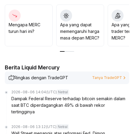
28-$1
.
32
.
Jika tidak didukung oleh volume atau harga menembus
batas bawah, disarankan untuk tetap dengan posisi
Mengapa MERC
Apa yang dapat
Apa yang d
ringan dan waspada, dengan stop loss di bawah level
turun hari ini?
memengaruhi harga
trader tent
terendah sebelumnya
.
masa depan MERC?
MERC?
Saran umum: tetap utamakan kontrol risiko dan strategi
fleksibel, menunggu sinyal tren yang lebih jelas
.
Berita Liquid Mercury
Ringkas dengan TradeGPT
Tanya TradeGPT
2026-08-06 14:04
(UTC)
Netral
Dampak Federal Reserve terhadap bitcoin semakin dalam
saat BTC diperdagangkan 49% di bawah rekor
tertingginya
2026-08-06 13:12
(UTC)
Netral
Wall Street menangis atas reformasi Fed, Dimon