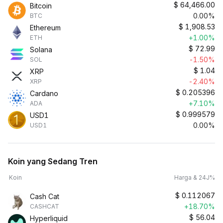
$
64,466.00
Bitcoin
0.00%
BTC
$
1,908.53
Ethereum
+1.00%
ETH
$
72.99
Solana
-1.50%
SOL
$
1.04
XRP
-2.40%
XRP
$
0.205396
Cardano
+7.10%
ADA
$
0.999579
USD1
0.00%
USD1
Koin yang Sedang Tren
Koin
Harga & 24J%
$
0.112067
Cash Cat
+18.70%
CASHCAT
$
56.04
Hyperliquid