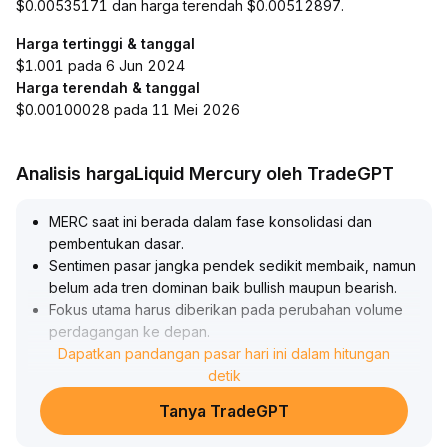
$0.00535171 dan harga terendah $0.00512897.
Harga tertinggi & tanggal
$1.001 pada 6 Jun 2024
Harga terendah & tanggal
$0.00100028 pada 11 Mei 2026
Analisis hargaLiquid Mercury oleh TradeGPT
MERC saat ini berada dalam fase konsolidasi dan
pembentukan dasar
.
Sentimen pasar jangka pendek sedikit membaik, namun
belum ada tren dominan baik bullish maupun bearish
.
Fokus utama harus diberikan pada perubahan volume
perdagangan ke depan
.
Jika terjadi penembusan resistance tertinggi
Dapatkan pandangan pasar hari ini dalam hitungan
sebelumnya dengan volume tinggi, dapat
detik
dipertimbangkan untuk menambah posisi bertahap
.
Tanya TradeGPT
Target awal direkomendasikan pada area tinggi
sebelumnya di kisaran $1
.