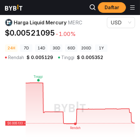
Daftar
Harga Kripto
Harga Liquid Mercury MERC
Harga Liquid Mercury
MERC
USD
$0.00521095
-1.00%
24H
7D
14D
30D
60D
200D
1Y
Rendah
$
0.005129
Tinggi
$
0.005352