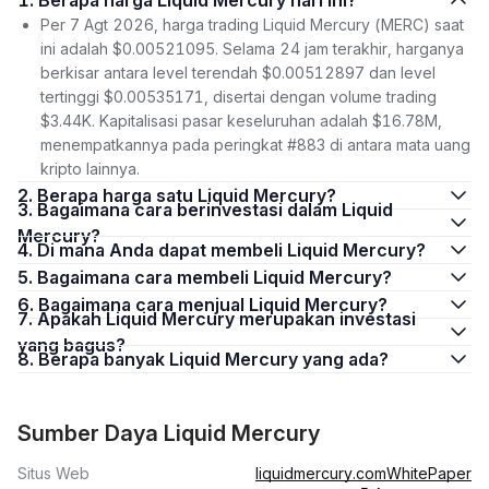
1. Berapa harga Liquid Mercury hari ini?
Per 7 Agt 2026, harga trading Liquid Mercury (MERC) saat
ini adalah $0.00521095. Selama 24 jam terakhir, harganya
berkisar antara level terendah $0.00512897 dan level
tertinggi $0.00535171, disertai dengan volume trading
$3.44K. Kapitalisasi pasar keseluruhan adalah $16.78M,
menempatkannya pada peringkat #883 di antara mata uang
kripto lainnya.
2. Berapa harga satu Liquid Mercury?
3. Bagaimana cara berinvestasi dalam Liquid
Mercury?
4. Di mana Anda dapat membeli Liquid Mercury?
5. Bagaimana cara membeli Liquid Mercury?
6. Bagaimana cara menjual Liquid Mercury?
7. Apakah Liquid Mercury merupakan investasi
yang bagus?
8. Berapa banyak Liquid Mercury yang ada?
Sumber Daya Liquid Mercury
Situs Web
liquidmercury.com
WhitePaper