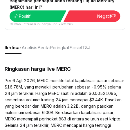
Bagaimana pendapat Anda tentang Liquid Mercury
(MERC) hari ini?
Positif
Negatif
Catatan: Informasi ini hanya untuk referensi.
Ikhtisar
Analisis
Berita
Peringkat
Sosial
T&J
Ringkasan harga live MERC
Per 6 Agt 2026, MERC memiliki total kapitalisasi pasar sebesar
$16.78M, yang mewakili perubahan sebesar -0.95% selama
24 jam terakhir. Harga MERC saat ini adalah $0.00521095,
sementara volume trading 24 jam mencapai $3.44K. Pasokan
yang beredar dari MERC adalah 3.22B, dengan pasokan
maksimum sebesar 6.00B. Berdasarkan kapitalisasi pasar,
MERC menempati peringkat 883 di antara seluruh aset kripto.
Selama 24 jam terakhir, MERC mencapai harga tertinggi